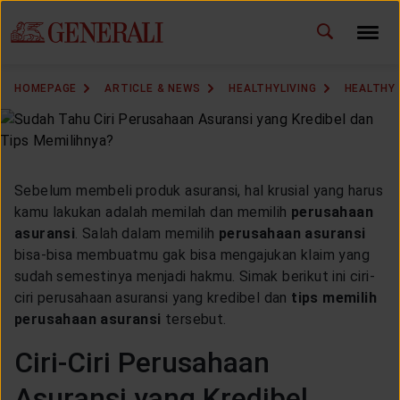
ID
EN
CHANGE LANGUAGE
HOMEPAGE
ARTICLE & NEWS
HEALTHYLIVING
HEALTHY
DOWNLOAD GEN ICLICK
CONTACT US
Sebelum membeli produk asuransi, hal krusial yang harus
MARKETING OFFICE
kamu lakukan adalah memilah dan memilih
perusahaan
asuransi
. Salah dalam memilih
perusahaan asuransi
bisa-bisa membuatmu gak bisa mengajukan klaim yang
INSURANCE DICTIONARY
sudah semestinya menjadi hakmu. Simak berikut ini ciri-
ciri perusahaan asuransi yang kredibel dan
tips memilih
perusahaan asuransi
tersebut.
OUR SOLUTION
Ciri-Ciri Perusahaan
Asuransi yang Kredibel