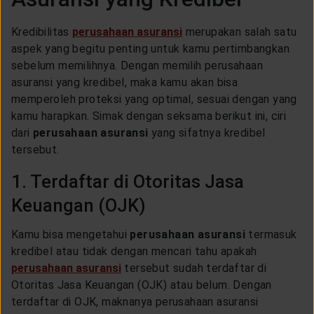
CUSTOMER SERVICE
Kredibilitas
perusahaan asuransi
merupakan salah satu
aspek yang begitu penting untuk kamu pertimbangkan
ARTICLE & NEWS
sebelum memilihnya. Dengan memilih perusahaan
asuransi yang kredibel, maka kamu akan bisa
memperoleh proteksi yang optimal, sesuai dengan yang
ABOUT GENERALI
kamu harapkan. Simak dengan seksama berikut ini, ciri
dari
perusahaan asuransi
yang sifatnya kredibel
tersebut.
EVENTS
1. Terdaftar di Otoritas Jasa
KEAGENAN
Keuangan (OJK)
Kamu bisa mengetahui
perusahaan asuransi
termasuk
kredibel atau tidak dengan mencari tahu apakah
perusahaan asuransi
tersebut sudah terdaftar di
Otoritas Jasa Keuangan (OJK) atau belum. Dengan
terdaftar di OJK, maknanya perusahaan asuransi