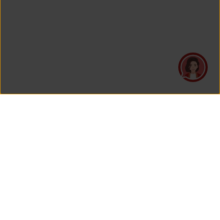
PT Asuransi Jiwa Generali Indonesia
is a licensed insurance company regulated by the Financial
Services Authority
HEAD OFFICE
Generali Tower Lantai 7
Grand Rubina Bussiness Park