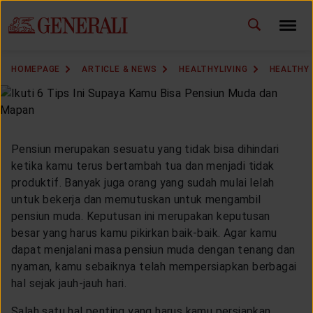
ID
EN
CHANGE LANGUAGE
HOMEPAGE
ARTICLE & NEWS
HEALTHYLIVING
HEALTHY
DOWNLOAD GEN ICLICK
CONTACT US
Pensiun merupakan sesuatu yang tidak bisa dihindari
MARKETING OFFICE
ketika kamu terus bertambah tua dan menjadi tidak
produktif. Banyak juga orang yang sudah mulai lelah
untuk bekerja dan memutuskan untuk mengambil
INSURANCE DICTIONARY
pensiun muda. Keputusan ini merupakan keputusan
besar yang harus kamu pikirkan baik-baik. Agar kamu
dapat menjalani masa pensiun muda dengan tenang dan
nyaman, kamu sebaiknya telah mempersiapkan berbagai
OUR SOLUTION
hal sejak jauh-jauh hari.
Salah satu hal penting yang harus kamu persiapkan