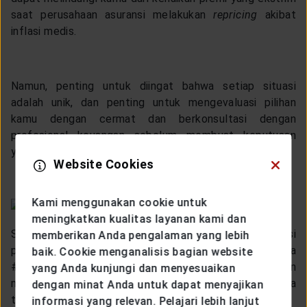
saat perusahaan asuransi melakukan
repricing
akibat
inflasi medis.
Namun, penting untuk diingat bahwa setiap situasi
adalah unik, dan penting untuk mengevaluasi pilihan
kamu dengan cermat dan berkonsultasi dengan
profesional keuangan sebelum membuat keputusan
yang besar tentang asuransi.
Website Cookies
Kami menggunakan cookie untuk
meningkatkan kualitas layanan kami dan
Sama seperti Generali Indonesia, dengan berbagai solusi
memberikan Anda pengalaman yang lebih
proteksi yang unik untukmu, kamu bisa
baik. Cookie menganalisis bagian website
#JadiLebihTangguh dalam menghadapi kondisi
kritis
dan
yang Anda kunjungi dan menyesuaikan
menjaga kestabilan finansial saat musibah tidak terduga
dengan minat Anda untuk dapat menyajikan
terjadi.
informasi yang relevan. Pelajari lebih lanjut