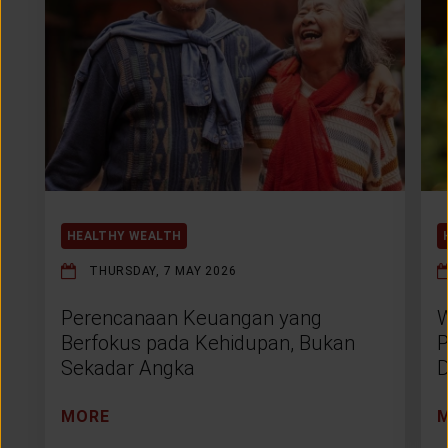
HEALTHY WEALTH
THURSDAY, 7 MAY 2026
Perencanaan Keuangan yang
W
Berfokus pada Kehidupan, Bukan
P
Sekadar Angka
D
MORE