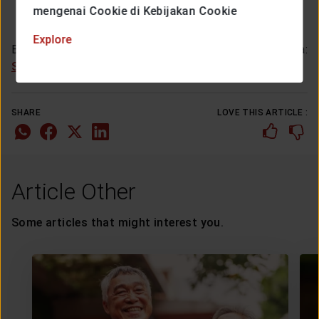
mengenai Cookie di Kebijakan Cookie
Explore
Baca juga:
Seberapa Penting Pekerja Membutuhkan Asuransi
SHARE
LOVE THIS ARTICLE :
Article Other
Some articles that might interest you.