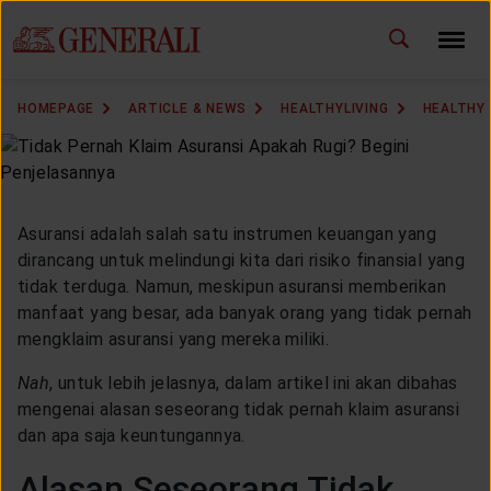
ID
EN
CHANGE LANGUAGE
HOMEPAGE
ARTICLE & NEWS
HEALTHYLIVING
HEALTHY
DOWNLOAD GEN ICLICK
CONTACT US
Asuransi adalah salah satu instrumen keuangan yang
MARKETING OFFICE
dirancang untuk melindungi kita dari risiko finansial yang
tidak terduga. Namun, meskipun asuransi memberikan
manfaat yang besar, ada banyak orang yang tidak pernah
INSURANCE DICTIONARY
mengklaim asuransi yang mereka miliki.
Nah
, untuk lebih jelasnya, dalam artikel ini akan dibahas
mengenai alasan seseorang tidak pernah klaim asuransi
OUR SOLUTION
dan apa saja keuntungannya.
Alasan Seseorang Tidak