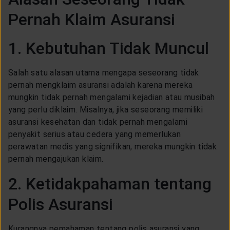
CUSTOMER SERVICE
Pernah Klaim Asuransi
ARTICLE & NEWS
1. Kebutuhan Tidak Muncul
Salah satu alasan utama mengapa seseorang tidak
ABOUT GENERALI
pernah mengklaim asuransi adalah karena mereka
mungkin tidak pernah mengalami kejadian atau musibah
yang perlu diklaim. Misalnya, jika seseorang memiliki
EVENTS
asuransi kesehatan dan tidak pernah mengalami
penyakit serius atau cedera yang memerlukan
KEAGENAN
perawatan medis yang signifikan, mereka mungkin tidak
pernah mengajukan klaim.
2. Ketidakpahaman tentang
Polis Asuransi
Kurangnya pemahaman tentang polis asuransi yang