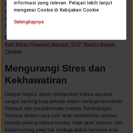
informasi yang relevan. Pelajari lebih lanjut
merusak stabilitas hidupmu dan keluarga. Perlindungan
mengenai Cookie di Kebijakan Cookie
asuransi adalah langkah yang bijaksana untuk melindungi
aset kamu dan menjamin masa depan keluarga jika
Selengkapnya
terjadi sesuatu.
Baca Juga:
Raih Bebas Finansial Sebagai "CFO" Wanita Rumah
Tangga
Mengurangi Stres dan
Kekhawatiran
Dengan begitu, dapat disimpulkan bahwa asuransi
sangat penting bagi pekerja dalam menjaga kestabilan
finansial dan kesejahteraan mereka. Perlindungan
finansial dalam masa sulit akan memberikan jaminan
kepada pekerja bahwa mereka tidak akan terjerat oleh
beban hutang yang tak terduga akibat bencana atau