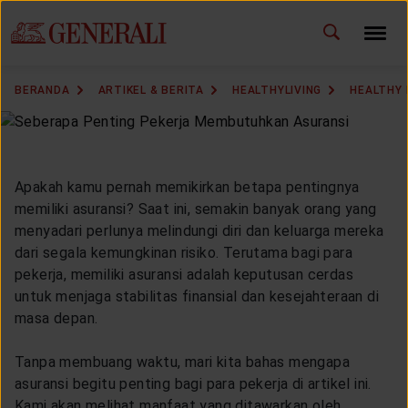
ID
EN
GANTI BAHASA
BERANDA
ARTIKEL & BERITA
HEALTHYLIVING
HEALTHY
DOWNLOAD GEN ICLICK
HUBUNGI KAMI
Apakah kamu pernah memikirkan betapa pentingnya
memiliki asuransi? Saat ini, semakin banyak orang yang
KANTOR PEMASARAN
menyadari perlunya melindungi diri dan keluarga mereka
dari segala kemungkinan risiko. Terutama bagi para
TEMUKAN AGEN
pekerja, memiliki asuransi adalah keputusan cerdas
untuk menjaga stabilitas finansial dan kesejahteraan di
masa depan.
SOLUSI KAMI
Tanpa membuang waktu, mari kita bahas mengapa
asuransi begitu penting bagi para pekerja di artikel ini.
Kami akan melihat manfaat yang ditawarkan oleh