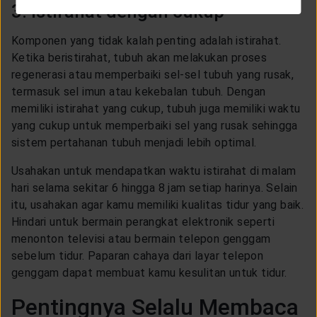
3. Istirahat dengan cukup
Komponen yang tidak kalah penting adalah istirahat.
Ketika beristirahat, tubuh akan melakukan proses
regenerasi atau memperbaiki sel-sel tubuh yang rusak,
termasuk sel imun atau kekebalan tubuh. Dengan
memiliki istirahat yang cukup, tubuh juga memiliki waktu
yang cukup untuk memperbaiki sel yang rusak sehingga
sistem pertahanan tubuh menjadi lebih optimal.
Usahakan untuk mendapatkan waktu istirahat di malam
hari selama sekitar 6 hingga 8 jam setiap harinya. Selain
itu, usahakan agar kamu memiliki kualitas tidur yang baik.
Hindari untuk bermain perangkat elektronik seperti
menonton televisi atau bermain telepon genggam
sebelum tidur. Paparan cahaya dari layar telepon
genggam dapat membuat kamu kesulitan untuk tidur.
Pentingnya Selalu Membaca