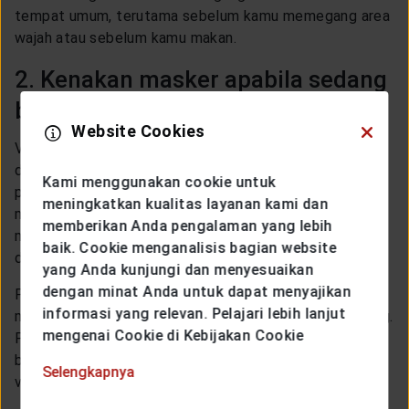
tempat umum, terutama sebelum kamu memegang area
wajah atau sebelum kamu makan.
2. Kenakan masker apabila sedang
beraktivitas di luar rumah
Website Cookies
Virus corona menyebar melalui percikan air liur atau
droplets. Oleh karena itu, salah satu pencegahan yang
Kami menggunakan cookie untuk
paling penting untuk dilakukan adalah mengenakan
meningkatkan kualitas layanan kami dan
masker dengan baik dan benar. Ketika mengenakan
memberikan Anda pengalaman yang lebih
masker, kita mengurangi resiko terpapar dengan
baik. Cookie menganalisis bagian website
droplets tersebut.
yang Anda kunjungi dan menyesuaikan
dengan minat Anda untuk dapat menyajikan
Penggunaan masker yang baik dan benar adalah
informasi yang relevan. Pelajari lebih lanjut
menggunakan masker hingga menutupi mulut dan hidung.
mengenai Cookie di Kebijakan Cookie
Pastikan untuk menggunakan masker setiap kali kamu
berada di luar rumah agar kamu terhindar dari penularan
Selengkapnya
virus corona.