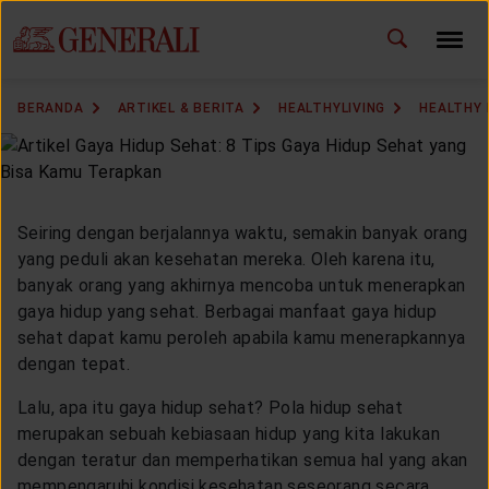
ID
EN
GANTI BAHASA
BERANDA
ARTIKEL & BERITA
HEALTHYLIVING
HEALTHY 
DOWNLOAD GEN ICLICK
HUBUNGI KAMI
Seiring dengan berjalannya waktu, semakin banyak orang
KANTOR PEMASARAN
yang peduli akan kesehatan mereka. Oleh karena itu,
banyak orang yang akhirnya mencoba untuk menerapkan
gaya hidup yang sehat. Berbagai manfaat gaya hidup
TEMUKAN AGEN
sehat dapat kamu peroleh apabila kamu menerapkannya
dengan tepat.
Lalu, apa itu gaya hidup sehat? Pola hidup sehat
SOLUSI KAMI
merupakan sebuah kebiasaan hidup yang kita lakukan
dengan teratur dan memperhatikan semua hal yang akan
mempengaruhi kondisi kesehatan seseorang secara