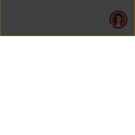
PT Asuransi Jiwa Generali Indonesia
merupakan perusahaan asuransi yang Berizin dan Diawasi
oleh Otoritas Jasa Keuangan.
KANTOR PUSAT
PT Asuransi Jiwa Generali Indonesia
Generali Tower Lantai 7
Gran Rubina Business Park
Kawasan Rasuna Epicentrum
Jl. HR. Rasuna Said Kavling C-22