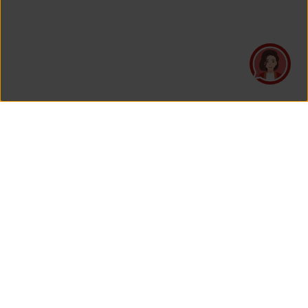
PT Asuransi Jiwa Generali Indonesia
merupakan perusahaan asuransi yang Berizin dan Diawasi
oleh Otoritas Jasa Keuangan.
KANTOR PUSAT
PT Asuransi Jiwa Generali Indonesia
Generali Tower Lantai 7
Gran Rubina Business Park
Kawasan Rasuna Epicentrum