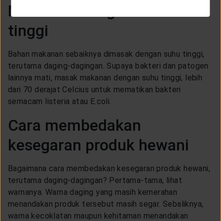
Memasak dengan suhu
tinggi
Bahan makanan sebaiknya dimasak dengan suhu tinggi,
terutama daging-dagingan. Supaya bakteri dan patogen
lainnya mati, masak makanan dengan suhu tinggi, lebih
dari 70 derajat Celcius untuk mematikan bakteri
semacam listeria atau E.coli.
Cara membedakan
kesegaran produk hewani
Bagaimana cara membedakan kesegaran produk hewani,
terutama daging-dagingan? Pertama-tama, lihat
warnanya. Warna daging yang masih kemerahan
menandakan produk tersebut masih segar. Sebaliknya,
warna kecoklatan maupun kehitaman menandakan