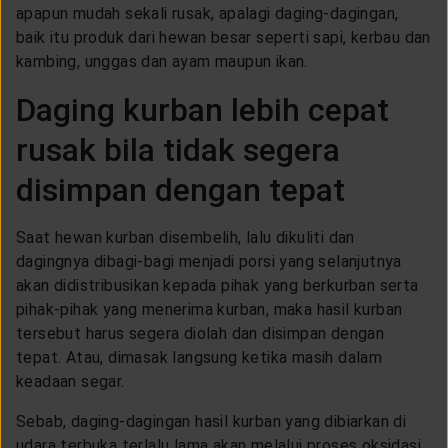
LAYANAN NASABAH
apapun mudah sekali rusak, apalagi daging-dagingan,
baik itu produk dari hewan besar seperti sapi, kerbau dan
kambing, unggas dan ayam maupun ikan.
ARTIKEL DAN BERITA
Daging kurban lebih cepat
rusak bila tidak segera
TENTANG GENERALI
disimpan dengan tepat
ACARA
Saat hewan kurban disembelih, lalu dikuliti dan
dagingnya dibagi-bagi menjadi porsi yang selanjutnya
KEAGENAN
akan didistribusikan kepada pihak yang berkurban serta
pihak-pihak yang menerima kurban, maka hasil kurban
tersebut harus segera diolah dan disimpan dengan
tepat. Atau, dimasak langsung ketika masih dalam
keadaan segar.
Sebab, daging-dagingan hasil kurban yang dibiarkan di
udara terbuka terlalu lama akan melalui proses oksidasi