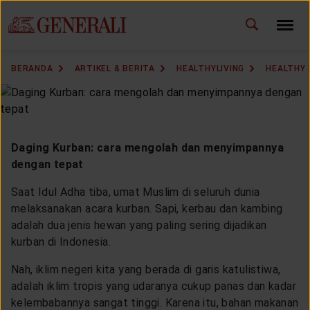
ID
EN
GANTI BAHASA
BERANDA
ARTIKEL & BERITA
HEALTHYLIVING
HEALTHY 
DOWNLOAD GEN ICLICK
HUBUNGI KAMI
Daging Kurban: cara mengolah dan menyimpannya
KANTOR PEMASARAN
dengan tepat
Saat Idul Adha tiba, umat Muslim di seluruh dunia
TEMUKAN AGEN
melaksanakan acara kurban. Sapi, kerbau dan kambing
adalah dua jenis hewan yang paling sering dijadikan
kurban di Indonesia.
Nah, iklim negeri kita yang berada di garis katulistiwa,
SOLUSI KAMI
adalah iklim tropis yang udaranya cukup panas dan kadar
kelembabannya sangat tinggi. Karena itu, bahan makanan