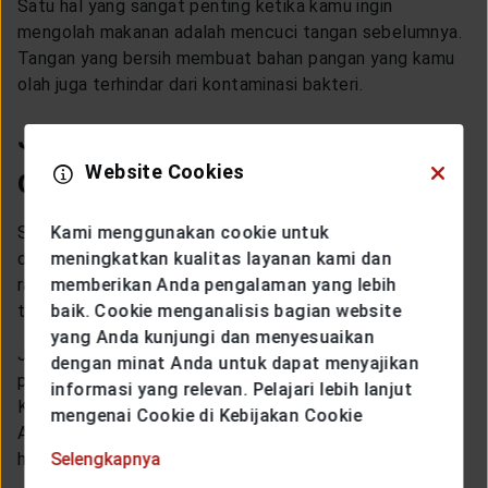
Satu hal yang sangat penting ketika kamu ingin
mengolah makanan adalah mencuci tangan sebelumnya.
Tangan yang bersih membuat bahan pangan yang kamu
olah juga terhindar dari kontaminasi bakteri.
Jangan sepelekan bakteri
dari ponsel
Website Cookies
Siapa yang sering memasak sambil melihat-lihat ponsel
Kami menggunakan cookie untuk
dan
scrolling
resep maupun media sosial? Semua orang
meningkatkan kualitas layanan kami dan
rasanya, ya? Zaman sekarang, ponsel memang tidak
memberikan Anda pengalaman yang lebih
terlepaskan dari hidup sehari-hari.
baik. Cookie menganalisis bagian website
yang Anda kunjungi dan menyesuaikan
Jangan sepelekan bakteri dari ponsel sebab ternyata
dengan minat Anda untuk dapat menyajikan
ponsel adalah salah satu
barang terkotor
di dunia.
informasi yang relevan. Pelajari lebih lanjut
Karena itu, hindari memasak sambil
scrolling
ponsel.
mengenai Cookie di Kebijakan Cookie
Atau, bersihkan dulu ponsel dengan desinfektan setiap
hari, sebelum memasak sambil main ponsel.
Selengkapnya