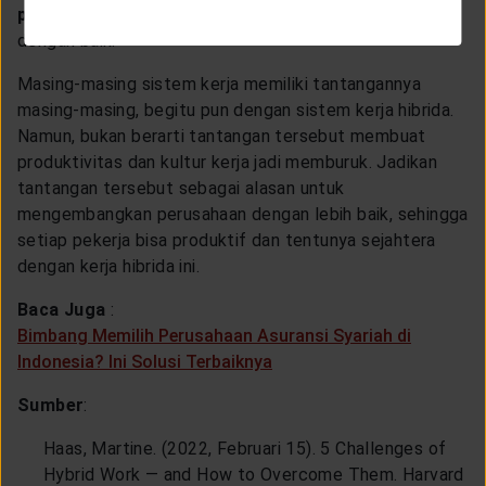
perusahaan
dengan sistem hibrida pun bisa berjalan
dengan baik.
Masing-masing sistem kerja memiliki tantangannya
masing-masing, begitu pun dengan sistem kerja hibrida.
Namun, bukan berarti tantangan tersebut membuat
produktivitas dan kultur kerja jadi memburuk. Jadikan
tantangan tersebut sebagai alasan untuk
mengembangkan perusahaan dengan lebih baik, sehingga
setiap pekerja bisa produktif dan tentunya sejahtera
dengan kerja hibrida ini.
Baca Juga
:
Bimbang Memilih Perusahaan Asuransi Syariah di
Indonesia? Ini Solusi Terbaiknya
Sumber
:
Haas, Martine. (2022, Februari 15). 5 Challenges of
Hybrid Work — and How to Overcome Them. Harvard