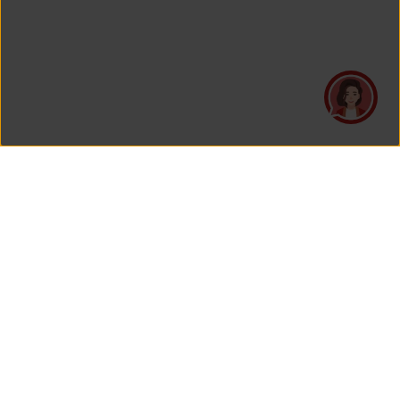
PT Asuransi Jiwa Generali Indonesia
merupakan perusahaan asuransi yang Berizin dan Diawasi
oleh Otoritas Jasa Keuangan.
KANTOR PUSAT
PT Asuransi Jiwa Generali Indonesia
Generali Tower Lantai 7
Gran Rubina Business Park