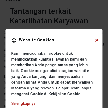
Tantangan terkait
Keterlibatan Karyawan
Sistem kerja yang memungkinkan karyawan atau pekerja
bekerja dari mana saja, memunculkan risiko minimnya
Website Cookies
keterlibatan karyawan. Misalnya saja di dalam rapat yang
dilakukan secara jarak jauh, karyawan mungkin minim
Kami menggunakan cookie untuk
partisipasinya dalam hal memberikan pendapat, usulan,
meningkatkan kualitas layanan kami dan
dan lainnya. Padahal, di mana pun berada seharusnya
memberikan Anda pengalaman yang lebih
harus tetap aktif terlibat dalam setiap kegiatan.
baik. Cookie menganalisis bagian website
Dalam mengatasi hal ini, atasan bisa mencoba untuk
yang Anda kunjungi dan menyesuaikan
mengumpulkan
feedback
dari karyawan terkait sistem
dengan minat Anda untuk dapat menyajikan
kerja hibrida yang dilakukan. Melalui
feedback
yang
informasi yang relevan. Pelajari lebih lanjut
diberikan, atasan bisa mencari sumber masalah yang
mengenai Cookie di Kebijakan Cookie
mendasari minimnya keterlibatan karyawan tersebut,
Selengkapnya
sehingga masalah bisa diselesaikan. Alhasil,
budaya