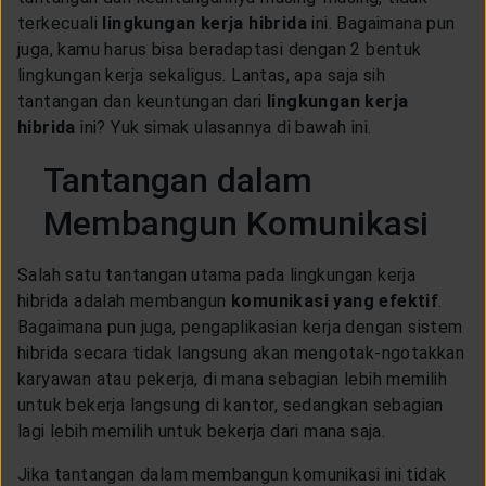
LAYANAN NASABAH
terkecuali
lingkungan kerja hibrida
ini. Bagaimana pun
juga, kamu harus bisa beradaptasi dengan 2 bentuk
lingkungan kerja sekaligus. Lantas, apa saja sih
ARTIKEL DAN BERITA
tantangan dan keuntungan dari
lingkungan kerja
hibrida
ini? Yuk simak ulasannya di bawah ini.
TENTANG GENERALI
Tantangan dalam
Membangun Komunikasi
ACARA
Salah satu tantangan utama pada lingkungan kerja
hibrida adalah membangun
komunikasi yang efektif
.
KEAGENAN
Bagaimana pun juga, pengaplikasian kerja dengan sistem
hibrida secara tidak langsung akan mengotak-ngotakkan
karyawan atau pekerja, di mana sebagian lebih memilih
untuk bekerja langsung di kantor, sedangkan sebagian
lagi lebih memilih untuk bekerja dari mana saja.
Jika tantangan dalam membangun komunikasi ini tidak