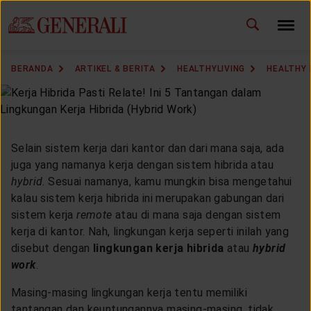
ID
EN
GANTI BAHASA
BERANDA
ARTIKEL & BERITA
HEALTHYLIVING
HEALTHY 
DOWNLOAD GEN ICLICK
HUBUNGI KAMI
Selain sistem kerja dari kantor dan dari mana saja, ada
KANTOR PEMASARAN
juga yang namanya kerja dengan sistem hibrida atau
hybrid
. Sesuai namanya, kamu mungkin bisa mengetahui
kalau sistem kerja hibrida ini merupakan gabungan dari
TEMUKAN AGEN
sistem kerja
remote
atau di mana saja dengan sistem
kerja di kantor. Nah, lingkungan kerja seperti inilah yang
disebut dengan
lingkungan kerja hibrida
atau
hybrid
work
.
SOLUSI KAMI
Masing-masing lingkungan kerja tentu memiliki
tantangan dan keuntungannya masing-masing, tidak