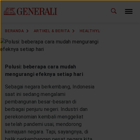
GANTI BAHASA
BERANDA
ARTIKEL & BERITA
HEALTHYLIVING
HEALTHY 
DOWNLOAD GEN ICLICK
HUBUNGI KAMI
Polusi: beberapa cara mudah
KANTOR PEMASARAN
mengurangi efeknya setiap hari
Sebagai negara berkembang, Indonesia
TEMUKAN AGEN
saat ini sedang mengalami
pembangunan besar-besaran di
berbagai penjuru negeri. Industri dan
perekonomian kembali menggeliat
SOLUSI KAMI
setelah pandemi usai, mendorong
kemajuan negara. Tapi, sayangnya, di
balik perkembangan pesat negara kita,