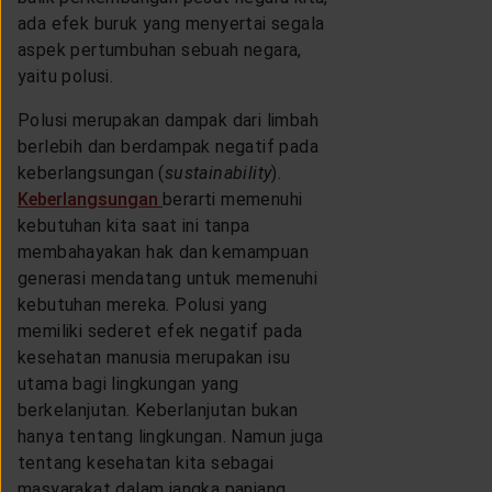
LAYANAN NASABAH
ada efek buruk yang menyertai segala
aspek pertumbuhan sebuah negara,
yaitu polusi.
ARTIKEL DAN BERITA
Polusi merupakan dampak dari limbah
berlebih dan berdampak negatif pada
TENTANG GENERALI
keberlangsungan (
sustainability
).
Keberlangsungan
berarti memenuhi
kebutuhan kita saat ini tanpa
ACARA
membahayakan hak dan kemampuan
generasi mendatang untuk memenuhi
kebutuhan mereka. Polusi yang
KEAGENAN
memiliki sederet efek negatif pada
kesehatan manusia merupakan isu
utama bagi lingkungan yang
berkelanjutan. Keberlanjutan bukan
hanya tentang lingkungan. Namun juga
tentang kesehatan kita sebagai
masyarakat dalam jangka panjang.