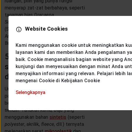
ruangan, pilih yang punya fungsi
menyerap zat-zat berbahaya, seperti
tanaman hias
Dracaena
,
Sanseviera
(Lidah Mertua),
Aglonema
Website Cookies
(Sri Rejeki), Palem Kuning, Karet Hias,
Anggrek Bulan, Pakis Boston dan Lidah
Buaya di antaranya.
Kami menggunakan cookie untuk meningkatkan kua
layanan kami dan memberikan Anda pengalaman ya
5. Lebih sadar akan
baik. Cookie menganalisis bagian website yang An
sistem pencucian baju
kunjungi dan menyesuaikan dengan minat Anda un
menyajikan informasi yang relevan. Pelajari lebih la
di rumah
mengenai Cookie di Kebijakan Cookie
Untuk berkontribusi mengurangi
Selengkapnya
paparan pencemaran air, kita bisa
berpartisipasi dalam tingkat kita
sendiri. Tahukah kamu, baju yang
menggunakan bahan
sintetis
(seperti
polyester
, akrilik,
fleece
, dll.) ternyata
melepaskan serat
mikroplastik
dan