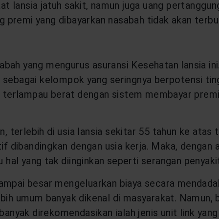
at lansia jatuh sakit, namun juga uang pertanggun
uang premi yang dibayarkan nasabah tidak akan ter
bah yang mengurus asuransi Kesehatan lansia ini.
 sebagai kelompok yang seringnya berpotensi tingg
an terlampau berat dengan sistem membayar premi 
n, terlebih di usia lansia sekitar 55 tahun ke ata
tif dibandingkan dengan usia kerja. Maka, dengan 
tu hal yang tak diinginkan seperti serangan penyak
sampai besar mengeluarkan biaya secara mendadak
ebih umum banyak dikenal di masyarakat. Namun, bu
banyak direkomendasikan ialah jenis unit link yang