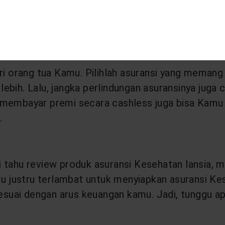
 yang sesuai, Kamu pun perlu memastikan kriteria 
ransi Kesehatan yang menawarkan beragam fitur n
ari orang tua Kamu. Pilihlah asuransi yang meman
ebih. Lalu, jangka perlindungan asuransinya juga
membayar premi secara cashless juga bisa Kamu pe
t.
i tahu review produk asuransi Kesehatan lansia,
ustru terlambat untuk menyiapkan asuransi Keseha
uai dengan arus keuangan kamu. Jadi, tunggu ap