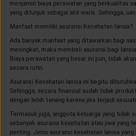
menjamin biaya perawatan yang berkualitas sa
LAYANAN NASABAH
yang ditunjuk sebagai ahli waris. Sehingga, 
ARTIKEL DAN BERITA
Manfaat memiliki asuransi Kesehatan lansia?
Ada banyak manfaat yang ditawarkan bagi nasa
TENTANG GENERALI
meningkat, maka membeli asuransi bagi lansia
Biaya perawatan yang besar ini pun, tidak ak
ACARA
secara rutin.
Asuransi Kesehatan lansia ini begitu dibutuhka
KEAGENAN
Sehingga, secara finansial sudah tidak produk
dengan lebih tenang karena jika terjadi sesua
Termasuk juga, anggota keluarga yang tidak 
sebanyak asuransi kesehatan atau jiwa yang l
penting. Jenis asuransi kesehatan lansia yang 