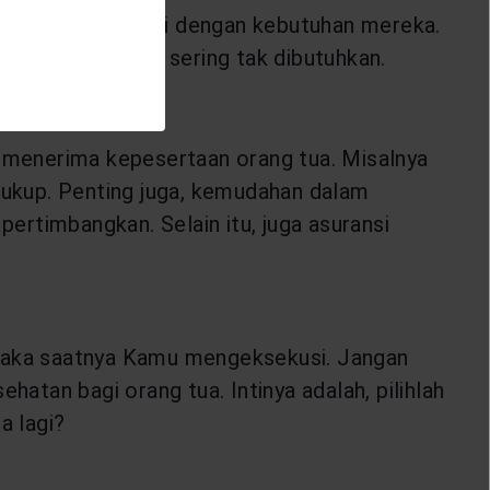
yang dipilih sesuai dengan kebutuhan mereka.
amun terkadang sering tak dibutuhkan.
g menerima kepesertaan orang tua. Misalnya
 cukup. Penting juga, kemudahan dalam
rtimbangkan. Selain itu, juga asuransi
 maka saatnya Kamu mengeksekusi. Jangan
tan bagi orang tua. Intinya adalah, pilihlah
a lagi?