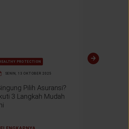
HEALTHY PROTECTION
HEALTHY PROT
SENIN, 13 OKTOBER 2025
SENIN, 1 SE
ingung Pilih Asuransi?
Bagaimana
Ikuti 3 Langkah Mudah
Mempenga
ni
Dunia?
SELENGKAPNYA
SELENGKAP