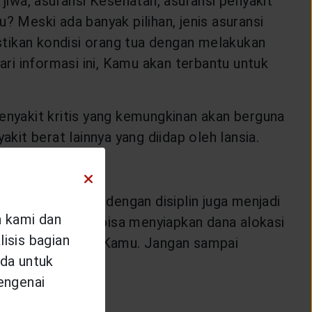
 jiwa, asuransi Kesehatan, asuransi penyakit
? Meski ada banyak pilihan, jenis asuransi
stikan kondisi orang tua dengan melakukan
ri informasi ini, Kamu akan terbantu untuk
penyakit kritis yang kemungkinan akan berguna
yakit berat lainnya yang diidap oleh lansia.
untuk asuransi dengan disiplin juga menjadi
n kami dan
 terbatas. Kamu bisa menyiapkan dana alokasi
isis bagian
 dengan kemampuan Kamu. Jangan sampai
da untuk
mengenai