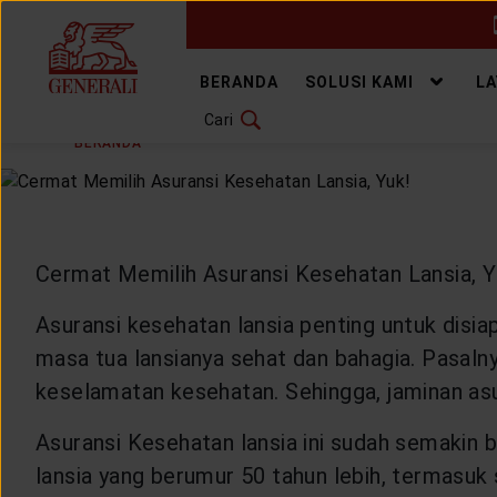
GANTI BAHASA
BERANDA
SOLUSI KAMI
L
Cari
SENIN, 21 DESEMBER 2020
BAGIKAN
DOWNLOAD GEN ICLICK
BERANDA
ARTIKEL & BERITA
HEALTHYLIVING
H
HUBUNGI KAMI
KANTOR PEMASARAN
Cermat Memilih Asuransi Kesehatan Lansia, Y
TEMUKAN AGEN
Asuransi kesehatan lansia penting untuk disia
masa tua lansianya sehat dan bahagia. Pasalny
keselamatan kesehatan. Sehingga, jaminan asu
SOLUSI KAMI
Asuransi Kesehatan lansia ini sudah semakin
lansia yang berumur 50 tahun lebih, termasuk 