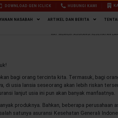
KA
DOWNLOAD GEN ICLICK
HUBUNGI KAMI
AYANAN NASABAH
ARTIKEL DAN BERITA
TENTA
EALTHY PROTECTION
CERMAT MEMILIH ASURANSI KESEHATAN LAN
uk!
pkan bagi orang tercinta kita. Termasuk, bagi ora
a, di usia lansia seseorang akan lebih riskan te
ransi lanjut usia ini pun akan banyak manfaatnya
 banyak produknya. Bahkan, beberapa perusahaan 
salah satunya asuransi Kesehatan Generali Indones