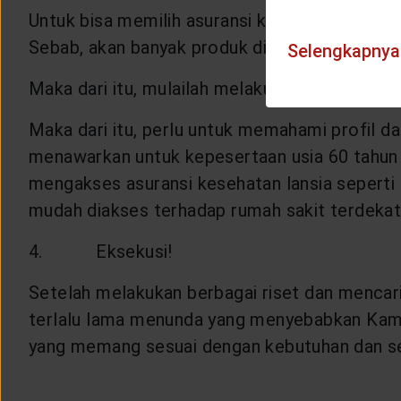
Untuk bisa memilih asuransi kesehatan lansia
Sebab, akan banyak produk di perusahaan asu
Selengkapnya
Maka dari itu, mulailah melakukan survei.
Maka dari itu, perlu untuk memahami profil d
menawarkan untuk kepesertaan usia 60 tahun l
mengakses asuransi kesehatan lansia seperti 
mudah diakses terhadap rumah sakit terdeka
4. Eksekusi!
Setelah melakukan berbagai riset dan mencar
terlalu lama menunda yang menyebabkan Kamu j
yang memang sesuai dengan kebutuhan dan ses