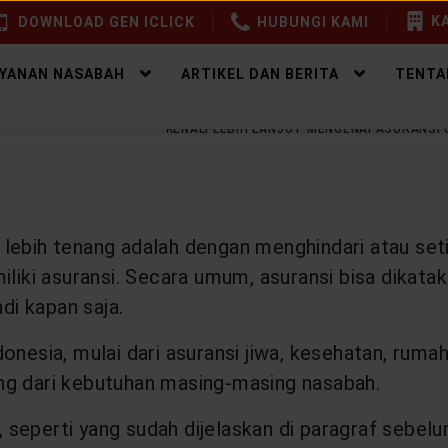
KA
DOWNLOAD GEN ICLICK
HUBUNGI KAMI
AYANAN NASABAH
ARTIKEL DAN BERITA
TENTA
EALTHY PROTECTION
KENALI LEBIH LANJUT MENGENAI ASURANSI 
lebih tenang adalah dengan menghindari atau seti
iliki asuransi. Secara umum, asuransi bisa dikat
di kapan saja.
nesia, mulai dari asuransi jiwa, kesehatan, rumah,
ng dari kebutuhan masing-masing nasabah.
m, seperti yang sudah dijelaskan di paragraf sebel