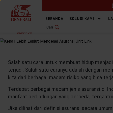
GANTI BAHASA
BERANDA
SOLUSI KAMI
L
Cari
SELASA, 31 MEI 2022
BAGIKAN
DOWNLOAD GEN ICLICK
BERANDA
ARTIKEL & BERITA
HEALTHYLIVING
H
HUBUNGI KAMI
KANTOR PEMASARAN
Salah satu cara untuk membuat hidup menjadi 
terjadi. Salah satu caranya adalah dengan mem
TEMUKAN AGEN
kita dari berbagai macam risiko yang bisa terja
Terdapat berbagai macam jenis asuransi di Indo
manfaat perlindungan yang berbeda, tergantu
SOLUSI KAMI
Jika dilihat dari definisi asuransi secara umu