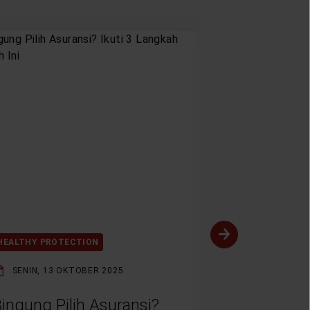
HEALTHY PROTECTION
HEALTHY PROT
SENIN, 13 OKTOBER 2025
SENIN, 1 SE
ingung Pilih Asuransi?
Bagaimana