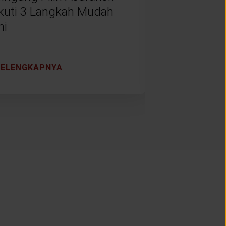
Ikuti 3 Langkah Mudah
Mempenga
ni
Dunia?
SELENGKAPNYA
SELENGKAP