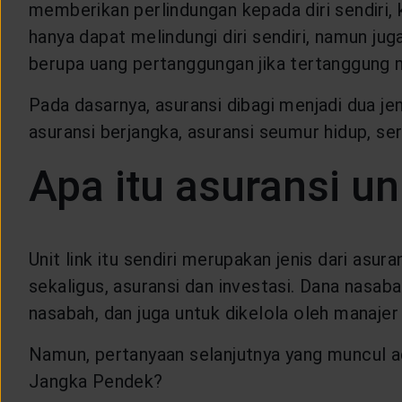
memberikan perlindungan kepada diri sendiri, k
LAYANAN NASABAH
hanya dapat melindungi diri sendiri, namun ju
berupa uang pertanggungan jika tertanggung me
ARTIKEL DAN BERITA
Pada dasarnya, asuransi dibagi menjadi dua jeni
asuransi berjangka, asuransi seumur hidup, se
TENTANG GENERALI
Apa itu asuransi uni
ACARA
KEAGENAN
Unit link itu sendiri merupakan jenis dari asur
sekaligus, asuransi dan investasi. Dana nasa
nasabah, dan juga untuk dikelola oleh manajer 
Namun, pertanyaan selanjutnya yang muncul ad
Jangka Pendek?