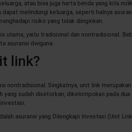
eluarga, atau bisa juga harta benda yang kita milik
ga dapat melindungi keluarga, seperti halnya asur
nghadapi risiko yang tidak diinginkan.
s utama, yaitu tradisional dan nontradisional. Beb
rta asuransi dwiguna.
t link?
ansi nontradisional. Singkatnya, unit link merupaka
bah yang sudah disetorkan, dikelompokan pada dua 
investasi.
alah asuransi yang Dilengkapi Investasi (Unit Lin