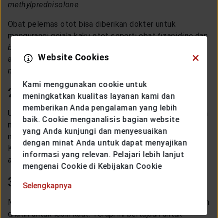
methylprednisolone
.
Obat pelemas otot bisa diberikan dokter untuk
mengurangi gejala kaku otot seperti obat
tizanidine
dan
baclofen.
Sementara itu, untuk mengurangi gejala lemas
Website Cookies
atau lelah dapat menggunakan obat antidepresan dan
methylphenidate
.
Kami menggunakan cookie untuk
2. Plasmapheresis
meningkatkan kualitas layanan kami dan
memberikan Anda pengalaman yang lebih
Untuk mengurangi gejala atau serangan MS, dokter akan
baik. Cookie menganalisis bagian website
membuang plasma darah dari tubuh pasien. Proses
yang Anda kunjungi dan menyesuaikan
membuang plasma darah ini menggunakan alat khusus.
dengan minat Anda untuk dapat menyajikan
Kemudian dokter memasukan cairan infus seperti
informasi yang relevan. Pelajari lebih lanjut
albumin
untuk mengganti plasma yang dibuang.
mengenai Cookie di Kebijakan Cookie
3. Fisioterapi
Selengkapnya
Melalui terapi okupasi dan terapi fisik, tubuh pasien akan
dilatih untuk lebih kuat. Terapi ini bertujuan untuk