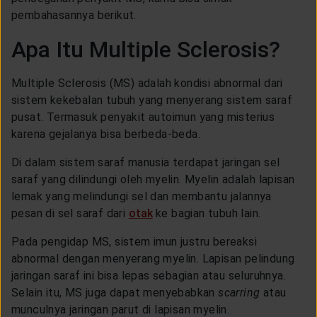
LAYANAN NASABAH
pembahasannya berikut.
Apa Itu Multiple Sclerosis?
ARTIKEL DAN BERITA
Multiple Sclerosis (MS) adalah kondisi abnormal dari
sistem kekebalan tubuh yang menyerang sistem saraf
TENTANG GENERALI
pusat. Termasuk penyakit autoimun yang misterius
karena gejalanya bisa berbeda-beda.
ACARA
Di dalam sistem saraf manusia terdapat jaringan sel
saraf yang dilindungi oleh myelin. Myelin adalah lapisan
lemak yang melindungi sel dan membantu jalannya
KEAGENAN
pesan di sel saraf dari
otak
ke bagian tubuh lain.
Pada pengidap MS, sistem imun justru bereaksi
abnormal dengan menyerang myelin. Lapisan pelindung
jaringan saraf ini bisa lepas sebagian atau seluruhnya.
Selain itu, MS juga dapat menyebabkan
scarring
atau
munculnya jaringan parut di lapisan myelin.