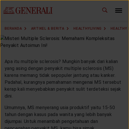
ID
EN
GANTI BAHASA
BERANDA
ARTIKEL & BERITA
HEALTHYLIVING
HEALTHY
DOWNLOAD GEN ICLICK
HUBUNGI KAMI
Apa itu multiple sclerosis? Mungkin banyak dari kalian
KANTOR PEMASARAN
yang asing dengan penyakit multiple sclerosis (MS)
karena memang tidak sepopuler jantung atau kanker.
Padahal, kurangnya pemahaman mengenai MS tersebut
TEMUKAN AGEN
kerap kali menyebabkan penyakit sulit terdeteksi sejak
dini.
Umumnya, MS menyerang usia produktif yaitu 15-50
SOLUSI KAMI
tahun dengan kasus pada wanita yang lebih banyak
dijumpai. Untuk menambah pengetahuan dan
pencegahan penyakit MS, kamu bisa simak