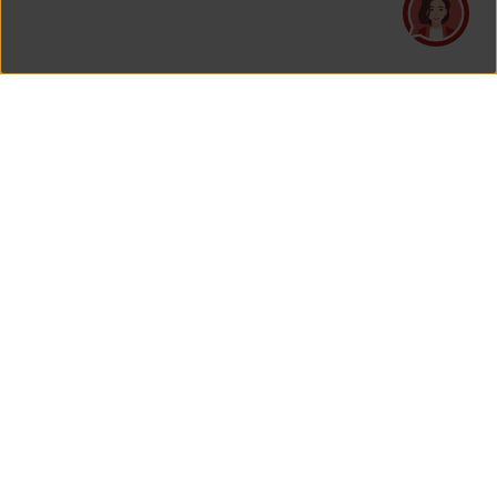
PT Asuransi Jiwa Generali Indonesia
merupakan perusahaan asuransi yang Berizin dan Diawasi
oleh Otoritas Jasa Keuangan.
KANTOR PUSAT
PT Asuransi Jiwa Generali Indonesia
Generali Tower Lantai 7
Gran Rubina Business Park
Kawasan Rasuna Epicentrum
Jl. HR. Rasuna Said Kavling C-22
Jakarta 12940, Indonesia
Lihat Peta Di Google Maps