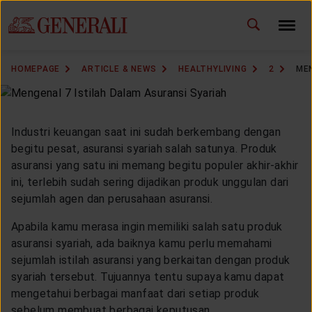
ID
EN
CHANGE LANGUAGE
HOMEPAGE
ARTICLE & NEWS
HEALTHYLIVING
2
MEN
DOWNLOAD GEN ICLICK
CONTACT US
Industri keuangan saat ini sudah berkembang dengan
begitu pesat, asuransi syariah salah satunya. Produk
MARKETING OFFICE
asuransi yang satu ini memang begitu populer akhir-akhir
ini, terlebih sudah sering dijadikan produk unggulan dari
sejumlah agen dan perusahaan asuransi.
INSURANCE DICTIONARY
Apabila kamu merasa ingin memiliki salah satu produk
asuransi syariah, ada baiknya kamu perlu memahami
sejumlah istilah asuransi yang berkaitan dengan produk
OUR SOLUTION
syariah tersebut. Tujuannya tentu supaya kamu dapat
mengetahui berbagai manfaat dari setiap produk
sebelum membuat berbagai keputusan.