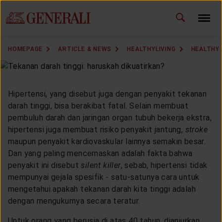
ID
EN
CHANGE LANGUAGE
HOMEPAGE
ARTICLE & NEWS
HEALTHYLIVING
HEALTHY 
DOWNLOAD GEN ICLICK
CONTACT US
Hipertensi, yang disebut juga dengan penyakit tekanan
darah tinggi, bisa berakibat fatal. Selain membuat
MARKETING OFFICE
pembuluh darah dan jaringan organ tubuh bekerja ekstra,
hipertensi juga membuat risiko penyakit jantung,
stroke
maupun penyakit kardiovaskular lainnya semakin besar.
INSURANCE DICTIONARY
Dan yang paling mencemaskan adalah fakta bahwa
penyakit ini disebut
silent killer
, sebab, hipertensi tidak
mempunyai gejala spesifik - satu-satunya cara untuk
mengetahui apakah tekanan darah kita tinggi adalah
OUR SOLUTION
dengan mengukurnya secara teratur.
Untuk orang yang berusia di atas 40 tahun, dianjurkan