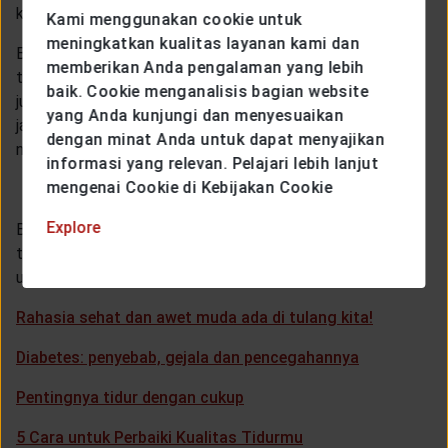
kualitas dan kuantitas waktu tidurmu mulai hari ini.
Kami menggunakan cookie untuk
meningkatkan kualitas layanan kami dan
Bila kamu tidak termasuk orang yang berisiko kena
memberikan Anda pengalaman yang lebih
tekanan darah tinggi, menerapkan saran-saran di atas
baik. Cookie menganalisis bagian website
juga baik lho, dan bisa membuatmu semakin sehat. Dan
yang Anda kunjungi dan menyesuaikan
jangan lupa konsultasi ke dokter bila tekanan darahmu
dengan minat Anda untuk dapat menyajikan
naik secara tiba-tiba, ya!
informasi yang relevan. Pelajari lebih lanjut
mengenai Cookie di Kebijakan Cookie
Explore
Bercita-cita untuk terus awet muda? Pelajari segalanya
tentang bagaimana tetap sehat di usia lanjut dan tips
untuk selalu awet muda disini:
Rahasia sehat dan awet muda ada di tulang kita!
Diabetes: penyebab, gejala dan pencegahannya
Pentingnya tidur dengan cukup
5 Cara untuk Perbaiki Kualitas Tidurmu