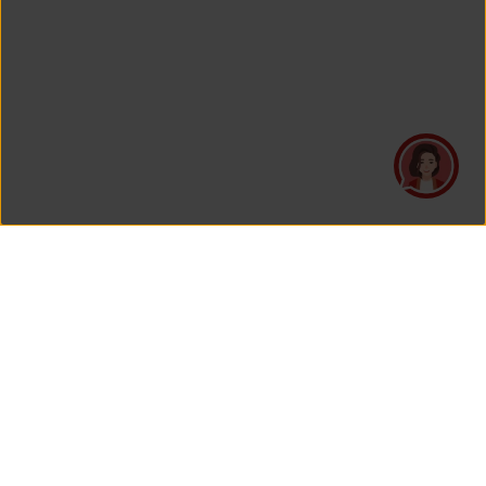
PT Asuransi Jiwa Generali Indonesia
is a licensed insurance company regulated by the Financial
Services Authority
HEAD OFFICE
Generali Tower Lantai 7