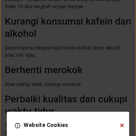
tidak 10 ribu langkah setiap harinya.
Kurangi konsumsi kafein dan
alkohol
Ganti kopimu dengan kopi bebas kafein (kopi decaf)
atau teh hijau.
Berhenti merokok
Atau paling tidak, kurangi merokok.
Perbaiki kualitas dan cukupi
waktu tidur
Website Cookies
Tidur yang baik dalam waktu cukup sangat penting.
Simak alasannya lewat video menarik ini
. Perbaiki