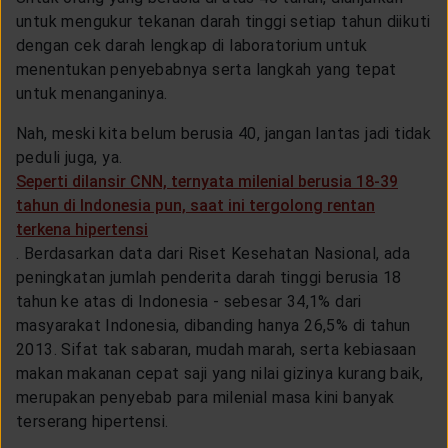
CUSTOMER SERVICE
untuk mengukur tekanan darah tinggi setiap tahun diikuti
dengan cek darah lengkap di laboratorium untuk
menentukan penyebabnya serta langkah yang tepat
ARTICLE & NEWS
untuk menanganinya.
Nah, meski kita belum berusia 40, jangan lantas jadi tidak
ABOUT GENERALI
peduli juga, ya.
Seperti dilansir CNN, ternyata milenial berusia 18-39
tahun di Indonesia pun, saat ini tergolong rentan
EVENTS
terkena hipertensi
. Berdasarkan data dari Riset Kesehatan Nasional, ada
peningkatan jumlah penderita darah tinggi berusia 18
KEAGENAN
tahun ke atas di Indonesia - sebesar 34,1% dari
masyarakat Indonesia, dibanding hanya 26,5% di tahun
2013. Sifat tak sabaran, mudah marah, serta kebiasaan
makan makanan cepat saji yang nilai gizinya kurang baik,
merupakan penyebab para milenial masa kini banyak
terserang hipertensi.