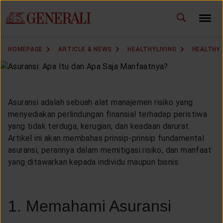
ID
EN
CHANGE LANGUAGE
HOMEPAGE
ARTICLE & NEWS
HEALTHYLIVING
HEALTHY
DOWNLOAD GEN ICLICK
CONTACT US
Asuransi adalah sebuah alat manajemen risiko yang
menyediakan perlindungan finansial terhadap peristiwa
MARKETING OFFICE
yang tidak terduga, kerugian, dan keadaan darurat.
Artikel ini akan membahas prinsip-prinsip fundamental
INSURANCE DICTIONARY
asuransi, perannya dalam memitigasi risiko, dan manfaat
yang ditawarkan kepada individu maupun bisnis.
OUR SOLUTION
1. Memahami Asuransi