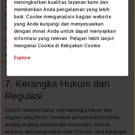
meningkatkan kualitas layanan kami dan
dana tunai untuk membantu menutupi biaya pengobatan,
memberikan Anda pengalaman yang lebih
perawatan, atau kebutuhan hidup sehari-hari, sehingga
baik. Cookie menganalisis bagian website
dapat fokus pada pemulihan tanpa tekanan finansial
yang Anda kunjungi dan menyesuaikan
yang berlebihan.
dengan minat Anda untuk dapat menyajikan
informasi yang relevan. Pelajari lebih lanjut
Selain itu, asuransi penyakit kritis juga penting untuk
mengenai Cookie di Kebijakan Cookie
memberikan ketenangan pikiran. Dengan memiliki
asuransi ini, individu dapat lebih percaya diri menjalani
Explore
hidup karena memiliki perlindungan finansial yang siap
menghadapi ketidakpastian akibat risiko penyakit kritis.
7. Kerangka Hukum dan
Regulasi
Industri asuransi diatur oleh kerangka hukum dan
regulasi yang ketat, termasuk persyaratan perizinan,
undang-undang perlindungan konsumen, kontrak
asuransi, dan pengawasan oleh Otoritas Jasa Keuangan.