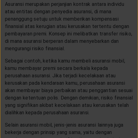
CUSTOMER SERVICE
Asuransi merupakan perjanjian kontrak antara individu
atau entitas dengan penyedia asuransi, di mana
penanggung setuju untuk memberikan kompensasi
ARTICLE & NEWS
finansial atas kerugian atau kerusakan tertentu dengan
pembayaran premi. Konsep ini melibatkan transfer risiko,
di mana asuransi berperan dalam menyebarkan dan
ABOUT GENERALI
mengurangi risiko finansial.
Sebagai contoh, ketika kamu membeli asuransi mobil,
EVENTS
kamu membayar premi secara berkala kepada
perusahaan asuransi. Jika terjadi kecelakaan atau
kerusakan pada kendaraan kamu, perusahaan asuransi
KEAGENAN
akan membayar biaya perbaikan atau penggantian sesuai
dengan ketentuan polis. Dengan demikian, risiko finansial
yang signifikan akibat kecelakaan atau kerusakan telah
dialihkan kepada perusahaan asuransi.
Selain asuransi mobil, jenis-jenis asuransi lainnya juga
bekerja dengan prinsip yang sama, yaitu dengan