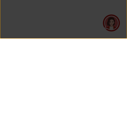
PT Asuransi Jiwa Generali Indonesia
is a licensed insurance company regulated by the Financial
Services Authority
HEAD OFFICE
Generali Tower Lantai 7
Grand Rubina Bussiness Park
Kawasan Rasuna Epicentrum
Jl. HR. Rasuna Said Kavling C-22
Jakarta 12940, Indonesia