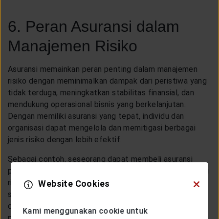
6. Peran Asuransi dalam
Manajemen Risiko
Asuransi memainkan peran penting dalam manajemen
risiko dengan meminimalkan dampak dari peristiwa yang
tidak terduga, meningkatkan stabilitas finansial, dan
mendukung operasional bisnis yang berkelanjutan.
Dengan memiliki asuransi yang tepat, individu dan
organisasi dapat mengelola dan memitigasi berbagai
jenis risiko dengan lebih efektif.
Sebagai contoh, seseorang dapat membeli asuransi
penyakit kritis untuk melindungi diri dan keluarganya dari
risiko finansial yang muncul akibat penyakit serius
Website Cookies
seperti kanker, serangan jantung, atau stroke. Dengan
demikian, jika didiagnosis menderita penyakit kritis,
Kami menggunakan cookie untuk
pemegang polis dapat memperoleh manfaat berupa