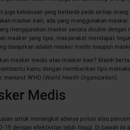
ini juga kebiasaan yang berbeda pada setiap ora
kan masker kain, ada yang menggunakan masker 
a yang menggunakan masker secara
double
dengan n
an masker yang tipis, masyarakat mendapat tegu
ng dianjurkan adalah masker medis maupun masker
kan masker medis atau masker kain? Masih bert
an membantu kamu dengan memberikan tips memak
er menurut WHO (
World Health Organization
).
sker Medis
ujuan untuk menangkal adanya polusi atau pencem
19 dengan efektivitas lebih tinggi. Di bawah in