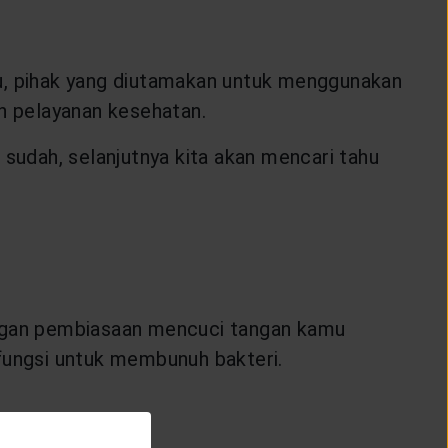
tu, pihak yang diutamakan untuk menggunakan
n pelayanan kesehatan.
udah, selanjutnya kita akan mencari tahu
ngan pembiasaan mencuci tangan kamu
ungsi untuk membunuh bakteri.