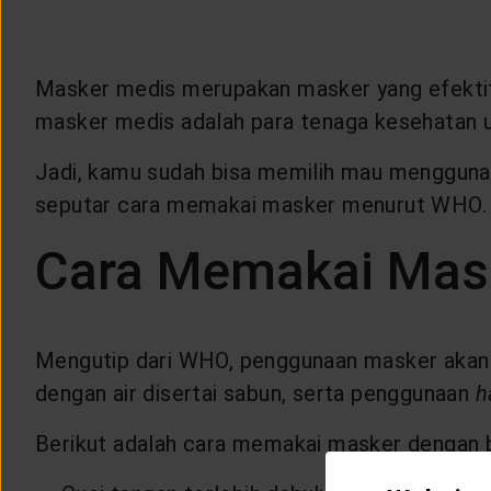
Masker medis merupakan masker yang efektif,
masker medis adalah para tenaga kesehatan 
Jadi, kamu sudah bisa memilih mau menggunak
seputar cara memakai masker menurut WHO.
Cara Memakai Mas
Mengutip dari WHO, penggunaan masker akan
dengan air disertai sabun, serta penggunaan
h
Berikut adalah cara memakai masker dengan b