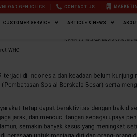
MARKETIN
NLOAD GEN ICLICK
CONTACT US
CUSTOMER SERVICE
ARTICLE & NEWS
ABOU
E
EALTHY PROTECTION
MASKER KAIN VS MASKER MEDIS CARA ME
19 terjadi di Indonesia dan keadaan belum kunju
 (Pembatasan Sosial Berskala Besar) serta menga
rakat tetap dapat beraktivitas dengan baik diser
jaga jarak, dan mencuci tangan sebagai upaya p
amun, semakin banyak kasus yang meningkat set
adi perasaan untuk menjaga diri dan orang-orang di