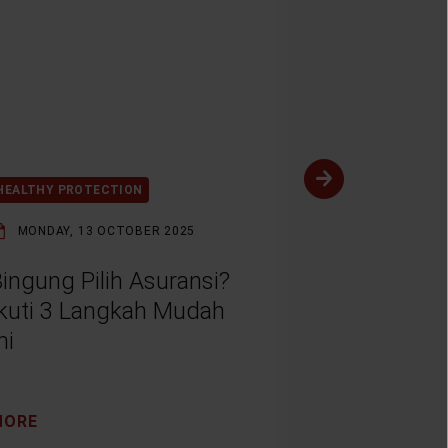
HEALTHY PROTECTION
HEALTHY PROT
MONDAY, 13 OCTOBER 2025
MONDAY, 1 
ingung Pilih Asuransi?
Bagaimana
Ikuti 3 Langkah Mudah
Mempenga
ni
Dunia?
MORE
MORE