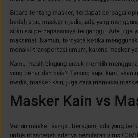
CUSTOMER SERVICE
Bicara tentang masker, terdapat berbagai op
bedah atau masker medis, ada yang mengguna
ARTICLE & NEWS
sirkulasi pernapasannya terganggu. Ada jug
maksimal. Namun, ternyata ketika menggunak
ABOUT GENERALI
menaiki transportasi umum, karena masker ya
Kamu masih bingung untuk memilih mengguna
EVENTS
yang benar dan baik? Tenang saja, kami ak
medis, masker kain, juga cara memakai mask
KEAGENAN
Masker Kain vs Ma
Varian masker sangat beragam, ada yang bert
untuk mencegah adanya penularan virus COVID-