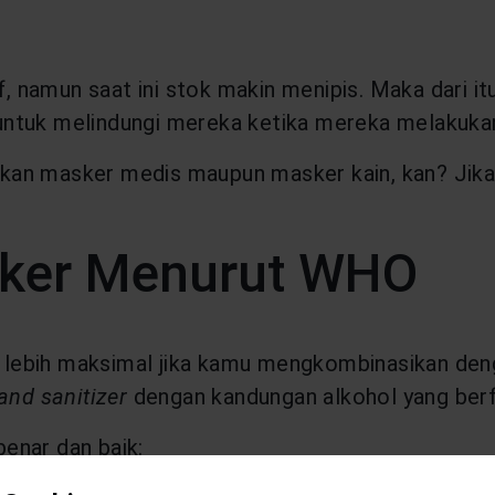
 namun saat ini stok makin menipis. Maka dari i
untuk melindungi mereka ketika mereka melakuka
an masker medis maupun masker kain, kan? Jika s
ker Menurut WHO
 lebih maksimal jika kamu mengkombinasikan de
and sanitizer
dengan kandungan alkohol yang berf
enar dan baik: