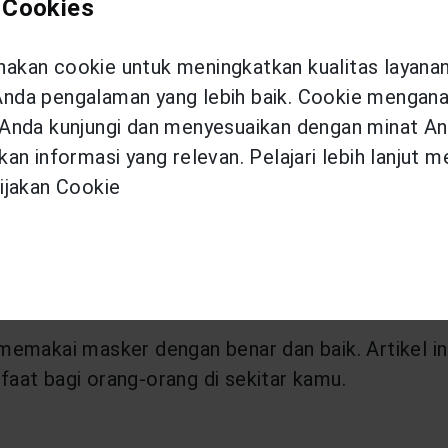
gunakan masker.
 Cookies
r dan pastikan tidak ada celah antara wajah den
kan cookie untuk meningkatkan kualitas layana
da pengalaman yang lebih baik. Cookie menganal
unakannya. Jika kamu tidak sengaja menyentuhny
Anda kunjungi dan menyesuaikan dengan minat An
uk mengganti dengan masker yang baru.
an informasi yang relevan. Pelajari lebih lanjut 
ijakan Cookie
agian depan dan sentuh lah bagian belakang mask
i tempat sampah.
dan gunakan
hand sanitizer
berbasis alkohol.
emakai masker dengan benar dan baik. Artikel ini 
aat bagi orang-orang di sekitar kamu.