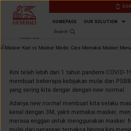
DOW
CHANGE LANGUAGE
HOMEPAGE
OUR SOLUTION
Search
TUESDAY, 21 SEPTEMBER 2021
SHAR
DOWNLOAD GEN ICLICK
HOMEPAGE
ARTICLE & NEWS
HEALTHYLIVING
H
CONTACT US
MARKETING OFFICE
Kini telah lebih dari 1 tahun pandemi COVID-
membuat beberapa kebijakan mulai dari PSBB
INSURANCE DICTIONARY
yang sering kita dengar dengan
new normal
.
Adanya
new normal
membuat kita selaku masya
kenal dengan 3M, yakti memakai masker, men
OUR SOLUTION
merasa enggan untuk menggunakan masker. N
mulai dari perasaan terpaksa hingga kini menj