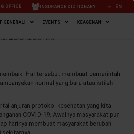
EN
G OFFICE
INSURANCE DICTIONARY
ID
EN
T GENERALI
EVENTS
KEAGENAN
MAKAI MASKER MENURUT WHO
ng membaik. Hal tersebut membuat pemerintah
mpanyekan normal yang baru atau istilah
tai anjuran protokol kesehatan yang kita
enanganan COVID-19. Awalnya masyarakat pun
iap harinya membuat masyarakat berubah
 sekitarnya.