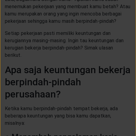
CUSTOMER SERVICE
menemukan pekerjaan yang membuat kamu betah? Atau
kamu merupakan orang yang ingin mencoba berbagai
pekerjaan sehingga kamu masih berpindah-pindah?
ARTICLE & NEWS
Setiap pekerjaan pasti memiliki keuntungan dan
kerugiannya masing-masing. Ingin tau keuntungan dan
ABOUT GENERALI
kerugian bekerja berpindah-pindah? Simak ulasan
berikut.
EVENTS
Apa saja keuntungan bekerja
berpindah-pindah
KEAGENAN
perusahaan?
Ketika kamu berpindah-pindah tempat bekerja, ada
beberapa keuntungan yang bisa kamu dapatkan,
misalnya: