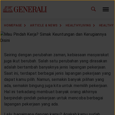
ID
EN
CHANGE LANGUAGE
HOMEPAGE
ARTICLE & NEWS
HEALTHYLIVING
HEALTHY
DOWNLOAD GEN ICLICK
CONTACT US
Seiring dengan perubahan zaman, kebiasaan masyarakat
MARKETING OFFICE
juga ikut berubah. Salah satu perubahan yang dirasakan
adalah bertambah banyaknya jenis lapangan pekerjaan.
Saat ini, terdapat berbagai jenis lapangan pekerjaan yang
INSURANCE DICTIONARY
dapat kamu pilih. Namun, semakin banyak pilihan yang
ada, semakin bingung juga kita untuk memilih pekerjaan.
Hal ini terkadang membuat banyak orang akhirnya
berpindah-pindah pekerjaan untuk mencoba berbagai
OUR SOLUTION
lapangan pekerjaan yang ada.
Lalu, bagaimana dengan kamu? Apakah kamu sudah