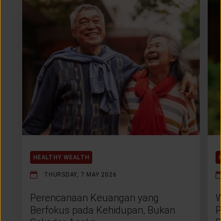
HEALTHY WEALTH
THURSDAY, 7 MAY 2026
Perencanaan Keuangan yang
W
Berfokus pada Kehidupan, Bukan
P