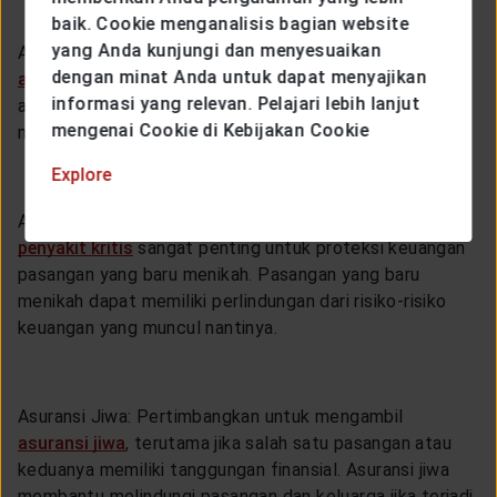
baik. Cookie menganalisis bagian website
yang Anda kunjungi dan menyesuaikan
Asuransi Kesehatan: Pastikan kedua pasangan memiliki
dengan minat Anda untuk dapat menyajikan
asuransi kesehatan
yang memadai. Diskusikan apakah
informasi yang relevan. Pelajari lebih lanjut
akan tetap menggunakan asuransi yang ada atau
mengenai Cookie di Kebijakan Cookie
mencari opsi yang lebih baik setelah menikah.
Explore
Asuransi Penyakit Kritis: Mengambil asuransi
penyakit kritis
sangat penting untuk proteksi keuangan
pasangan yang baru menikah. Pasangan yang baru
menikah dapat memiliki perlindungan dari risiko-risiko
keuangan yang muncul nantinya.
Asuransi Jiwa: Pertimbangkan untuk mengambil
asuransi jiwa
, terutama jika salah satu pasangan atau
keduanya memiliki tanggungan finansial. Asuransi jiwa
membantu melindungi pasangan dan keluarga jika terjadi