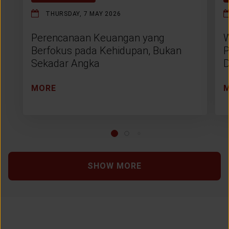
THURSDAY, 7 MAY 2026
Perencanaan Keuangan yang
W
Berfokus pada Kehidupan, Bukan
P
Sekadar Angka
D
MORE
SHOW MORE