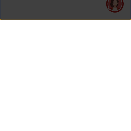
PT Asuransi Jiwa Generali Indonesia
is a licensed insurance company regulated by the Financial
Services Authority
HEAD OFFICE
Generali Tower Lantai 7
Grand Rubina Bussiness Park
Kawasan Rasuna Epicentrum
Jl. HR. Rasuna Said Kavling C-22
Jakarta 12940, Indonesia
View Map On Google Maps