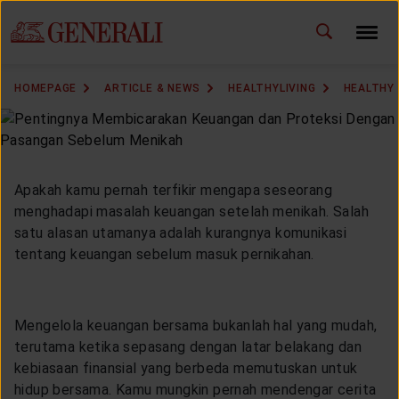
ID
EN
CHANGE LANGUAGE
HOMEPAGE
ARTICLE & NEWS
HEALTHYLIVING
HEALTHY
DOWNLOAD GEN ICLICK
CONTACT US
Apakah kamu pernah terfikir mengapa seseorang
MARKETING OFFICE
menghadapi masalah keuangan setelah menikah. Salah
satu alasan utamanya adalah kurangnya komunikasi
tentang keuangan sebelum masuk pernikahan.
INSURANCE DICTIONARY
Mengelola keuangan bersama bukanlah hal yang mudah,
terutama ketika sepasang dengan latar belakang dan
OUR SOLUTION
kebiasaan finansial yang berbeda memutuskan untuk
hidup bersama. Kamu mungkin pernah mendengar cerita