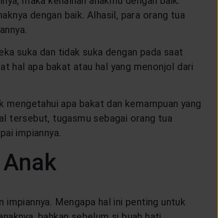
nya, maka kenalilah anakmu dengan baik.
knya dengan baik. Alhasil, para orang tua
iannya.
eka suka dan tidak suka dengan pada saat
at hal apa bakat atau hal yang menonjol dari
anak mengetahui apa bakat dan kemampuan yang
hal tersebut, tugasmu sebagai orang tua
ai impiannya.
 Anak
 impiannya. Mengapa hal ini penting untuk
anaknya, bahkan sebelum si buah hati