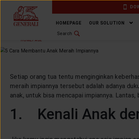
DOW
CHANGE LANGUAGE
HOMEPAGE
OUR SOLUTION
Search
MONDAY, 13 JUNE 2022
SHARE
DOWNLOAD GEN ICLICK
HOMEPAGE
ARTICLE & NEWS
HEALTHYLIVING
H
CONTACT US
MARKETING OFFICE
Setiap orang tua tentu menginginkan keberhasi
meraih impiannya tersebut adalah adanya duk
INSURANCE DICTIONARY
anak, untuk bisa mencapai impiannya. Lantas
1. Kenali Anak de
OUR SOLUTION