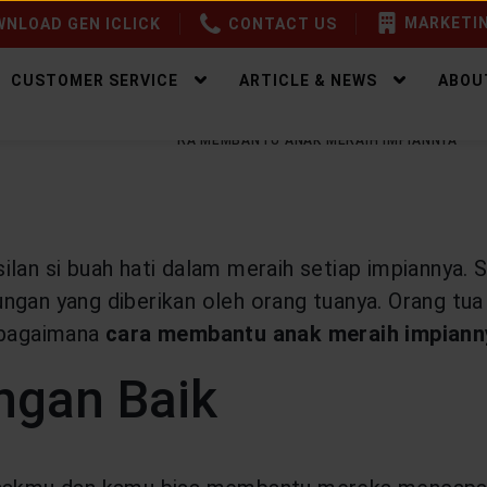
MARKETIN
NLOAD GEN ICLICK
CONTACT US
CUSTOMER SERVICE
ARTICLE & NEWS
ABOU
EALTHY WEALTH
5 CARA MEMBANTU ANAK MERAIH IMPIANNYA
lan si buah hati dalam meraih setiap impiannya. 
ungan yang diberikan oleh orang tuanya. Orang t
, bagaimana
cara membantu anak meraih impiann
ngan Baik