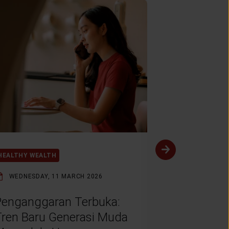
HEALTHY WEALTH
HEALTHY WEAL
WEDNESDAY, 11 MARCH 2026
MONDAY, 9 F
Penganggaran Terbuka:
Menabung 
Tren Baru Generasi Muda
Muda: Dar