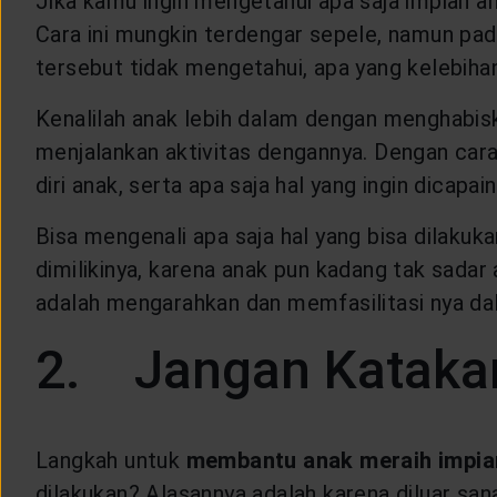
Jika kamu ingin mengetahui apa saja impian
CUSTOMER SERVICE
Cara ini mungkin terdengar sepele, namun pad
tersebut tidak mengetahui, apa yang kelebihan
ARTICLE & NEWS
Kenalilah anak lebih dalam dengan menghabis
menjalankan aktivitas dengannya. Dengan cara 
ABOUT GENERALI
diri anak, serta apa saja hal yang ingin dicapai
Bisa mengenali apa saja hal yang bisa dilak
EVENTS
dimilikinya, karena anak pun kadang tak sadar
adalah mengarahkan dan memfasilitasi nya d
KEAGENAN
2. Jangan Katakan
Langkah untuk
membantu anak meraih impia
dilakukan? Alasannya adalah karena diluar sa