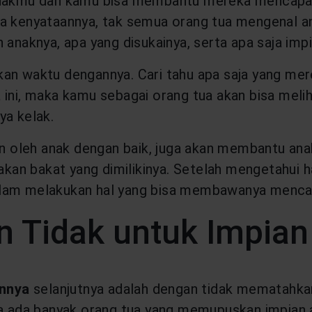
 anakmu dan kamu bisa membantu mereka mencapai
a kenyataannya, tak semua orang tua mengenal ana
 anaknya, apa yang disukainya, serta apa saja imp
kan waktu dengannya. Cari tahu apa saja yang mer
ini, maka kamu sebagai orang tua akan bisa melih
nya kelak.
ukan oleh anak dengan baik, juga akan membantu 
 akan bakat yang dimilikinya. Setelah mengetahui 
alam melakukan hal yang bisa membawanya mencap
 Tidak untuk Impian
nnya
selanjutnya adalah dengan tidak mematahkan
na ada banyak orang tua yang memupuskan impian 