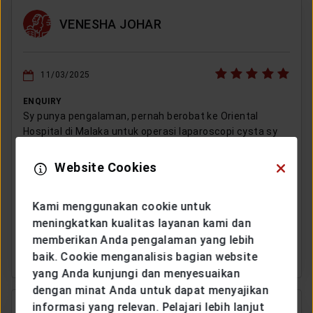
VENESHA JOHAR
11/03/2025
ENQUIRY
Sy punya pengalaman, pernah berobat ke Oriental
Hospital di Malaka untuk operasi laparoscopi cysta sy
dgn pelayanan yg baik karena ada asuransi yg
mengcovernya yaitu Generali dgn sistem rembes yg
Website Cookies
cepat, tks Generali yg sudah melayani klaim sesuai dgn
plan yg diambil … Sy ingin melanjutkan asuransi yg
Kami menggunakan cookie untuk
pernah terputus tanpa banyak biaya lg karena masih
meningkatkan kualitas layanan kami dan
ingin memanfaatkan proteksinya ntk jangka panjang
memberikan Anda pengalaman yang lebih
sampai ke usia 99 thn.
baik. Cookie menganalisis bagian website
yang Anda kunjungi dan menyesuaikan
dengan minat Anda untuk dapat menyajikan
informasi yang relevan. Pelajari lebih lanjut