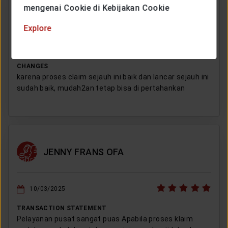
mengenai Cookie di Kebijakan Cookie
FERRY FADLY
Explore
10/03/2025
CHANGES
karena proses claim sejauh ini baik dan lancar sejauh ini
sudah baik, mudah2an tetap bisa di pertahankan
JENNY FRANS OFA
10/03/2025
TRANSACTION STATEMENT
Pelayanan pusat sangat puas Apabila proses klaim