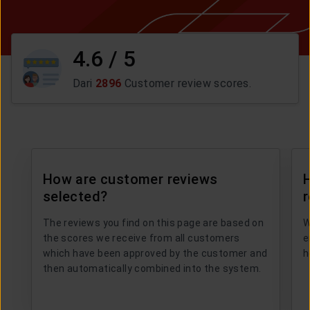
CUSTOMER SERVICE
4.6 / 5
ARTICLE & NEWS
Dari
2896
Customer review scores.
ABOUT GENERALI
EVENTS
How are customer reviews
selected?
KEAGENAN
The reviews you find on this page are based on
W
the scores we receive from all customers
e
which have been approved by the customer and
h
then automatically combined into the system.