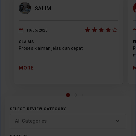
SALIM
10/05/2025
CLAIMS
E
Proses klaiman jelas dan cepat
P
m
MORE
SELECT REVIEW CATEGORY
All Categories