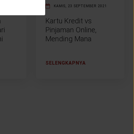
 2021
KAMIS, 23 SEPTEMBER 2021
a
Kartu Kredit vs
ri
Pinjaman Online,
i
Mending Mana
SELENGKAPNYA