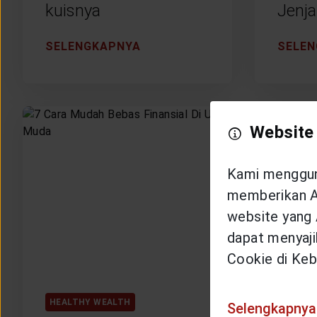
kuisnya
Jenj
SELENGKAPNYA
SELE
Website
Kami mengguna
memberikan An
website yang 
dapat menyajik
Cookie di Keb
HEALTHY WEALTH
HEALTH
Selengkapnya