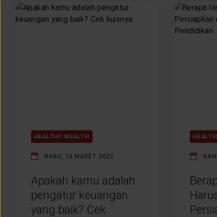
LAYANAN NASABAH
ARTIKEL DAN BERITA
TENTANG GENERALI
ACARA
HEALTHY WEALTH
HEALTH
KEAGENAN
RABU, 16 MARET 2022
KAM
Apakah kamu adalah
Bera
pengatur keuangan
Haru
yang baik? Cek
Persi