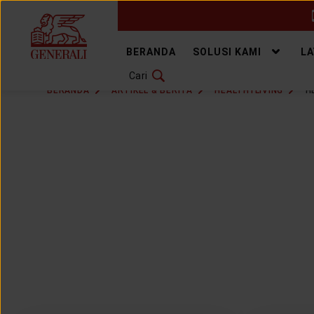
GANTI BAHASA
BERANDA
SOLUSI KAMI
L
Cari
DOWNLOAD GEN ICLICK
BERANDA
ARTIKEL & BERITA
HEALTHYLIVING
H
HUBUNGI KAMI
KANTOR PEMASARAN
TEMUKAN AGEN
SOLUSI KAMI