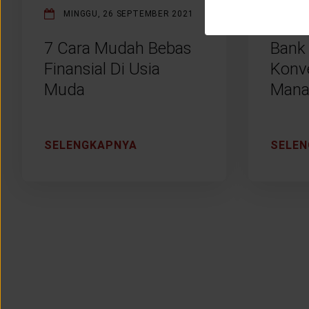
MINGGU, 26 SEPTEMBER 2021
JUM
7 Cara Mudah Bebas
Bank 
Finansial Di Usia
Konve
Muda
Mana
SELENGKAPNYA
SELE