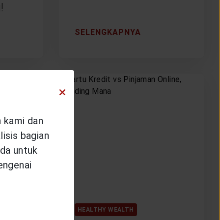
!
SELENGKAPNYA
n kami dan
isis bagian
da untuk
mengenai
HEALTHY WEALTH