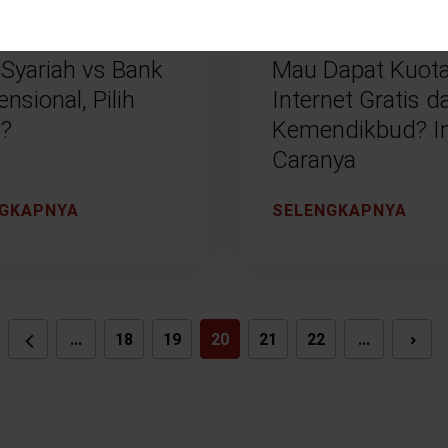
AT, 24 SEPTEMBER 2021
KAMIS, 23 SEPTEMBER
Syariah vs Bank
Mau Dapat Kuot
nsional, Pilih
Internet Gratis da
?
Kemendikbud? In
Caranya
NGKAPNYA
SELENGKAPNYA
...
18
19
20
21
22
...
NEXT