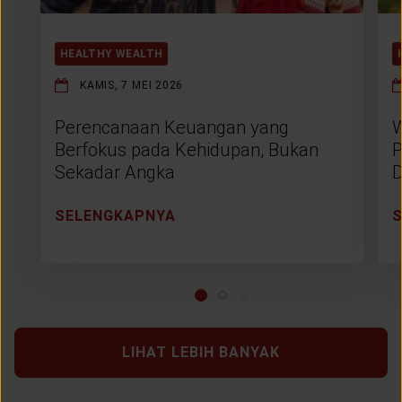
HEALTHY WEALTH
KAMIS, 7 MEI 2026
Perencanaan Keuangan yang
W
Berfokus pada Kehidupan, Bukan
P
Sekadar Angka
D
SELENGKAPNYA
LIHAT LEBIH BANYAK