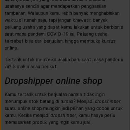
LAYANAN NASABAH
usahanya sendiri agar mendapatkan penghasilan
tambahan. Walaupun kamu lebih banyak menghabiskan
waktu di rumah saja, tapi jangan khawatir, banyak
ARTIKEL DAN BERITA
peluang usaha yang dapat kamu lakukan untuk berbisnis
saat masa pandemi COVID-19 ini. Peluang usaha
tersebut bisa dari berjualan, hingga membuka kursus
TENTANG GENERALI
online.
Tertarik untuk membuka usaha baru saat masa pandemi
ACARA
ini? Simak ulasan berikut.
Dropshipper online shop
KEAGENAN
Kamu tertarik untuk berjualan namun tidak ingin
menumpuk stok barang di rumah? Menjadi
dropshipper
suatu online shop mungkin jadi pilihan yang cocok untuk
kamu. Ketika menjadi
dropshipper
, kamu hanya perlu
memasarkan produk yang ingin kamu jual.