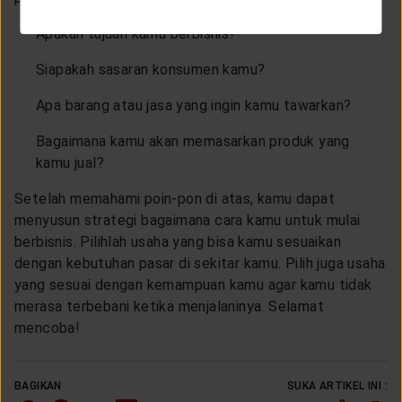
Apakah tujuan kamu berbisnis?
Siapakah sasaran konsumen kamu?
Apa barang atau jasa yang ingin kamu tawarkan?
Bagaimana kamu akan memasarkan produk yang
kamu jual?
Setelah memahami poin-pon di atas, kamu dapat
menyusun strategi bagaimana cara kamu untuk mulai
berbisnis. Pilihlah usaha yang bisa kamu sesuaikan
dengan kebutuhan pasar di sekitar kamu. Pilih juga usaha
yang sesuai dengan kemampuan kamu agar kamu tidak
merasa terbebani ketika menjalaninya. Selamat
mencoba!
BAGIKAN
SUKA ARTIKEL INI :