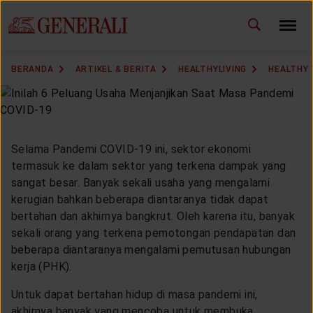
ID
EN
GANTI BAHASA
BERANDA
ARTIKEL & BERITA
HEALTHYLIVING
HEALTHY
DOWNLOAD GEN ICLICK
HUBUNGI KAMI
Selama Pandemi COVID-19 ini, sektor ekonomi
KANTOR PEMASARAN
termasuk ke dalam sektor yang terkena dampak yang
sangat besar. Banyak sekali usaha yang mengalami
kerugian bahkan beberapa diantaranya tidak dapat
TEMUKAN AGEN
bertahan dan akhirnya bangkrut. Oleh karena itu, banyak
sekali orang yang terkena pemotongan pendapatan dan
beberapa diantaranya mengalami pemutusan hubungan
kerja (PHK).
SOLUSI KAMI
Untuk dapat bertahan hidup di masa pandemi ini,
akhirnya banyak yang mencoba untuk membuka