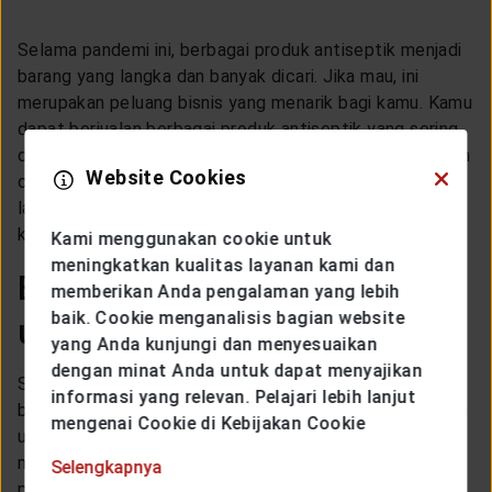
Selama pandemi ini, berbagai produk antiseptik menjadi
barang yang langka dan banyak dicari. Jika mau, ini
merupakan peluang bisnis yang menarik bagi kamu. Kamu
dapat berjualan berbagai produk antiseptik yang sering
digunakan dalam keseharian seperti handsanitizer, sabun
Website Cookies
cuci tangan, spray antiseptik, dan berbagai produk
lainnya. Sesuaikan barang yang kamu jual dengan
kebutuhan di masyarakat.
Kami menggunakan cookie untuk
meningkatkan kualitas layanan kami dan
Bagaimana cara memulai
memberikan Anda pengalaman yang lebih
baik. Cookie menganalisis bagian website
usaha?
yang Anda kunjungi dan menyesuaikan
dengan minat Anda untuk dapat menyajikan
Setelah membaca ulasan di atas, apakah kamu masih
informasi yang relevan. Pelajari lebih lanjut
bingung untuk memulai usaha? Jangan khawatir, peluang
mengenai Cookie di Kebijakan Cookie
usaha itu selalu ada, tinggal bagaimana cara kamu
mencarinya. Ada beberapa hal yang perlu kamu
Selengkapnya
perhatikan sebelum memulai suatu usaha yaitu: