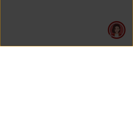
PT Asuransi Jiwa Generali Indonesia
merupakan perusahaan asuransi yang Berizin dan Diawasi
oleh Otoritas Jasa Keuangan.
KANTOR PUSAT
PT Asuransi Jiwa Generali Indonesia
Generali Tower Lantai 7
Gran Rubina Business Park
Kawasan Rasuna Epicentrum