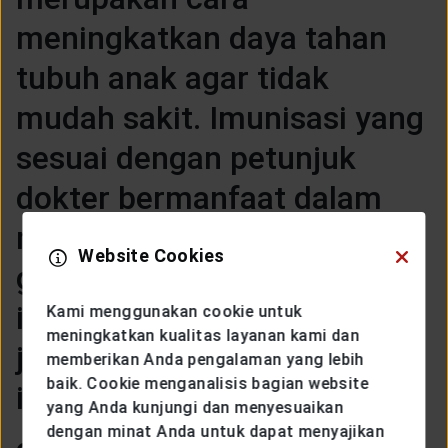
meningkatkan daya tahan
tubuh anak agar tidak
mudah sakit. Imunisasi yang
sesuai dengan petunjuk
dokter bermanfaat dalam
mencegah penyakit campak,
Website Cookies
gondong, cacar air, maupun
infeksi dan virus lain. Jadi
Kami menggunakan cookie untuk
meningkatkan kualitas layanan kami dan
jangan pernah mengabaikan
memberikan Anda pengalaman yang lebih
baik. Cookie menganalisis bagian website
imunisasi.
yang Anda kunjungi dan menyesuaikan
dengan minat Anda untuk dapat menyajikan