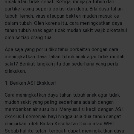
rusak atau tidak sehat. Ketiga, menjaga tubuh dari
CUSTOMER SERVICE
partikel asing seperti polusi dan debu. Bila daya tahan
tubuh lemah, virus ataupun bakteri mudah masuk ke
dalam tubuh. Oleh karena itu, cara meningkatkan daya
ARTICLE & NEWS
tahan tubuh anak agar tidak mudah sakit wajib diketahui
oleh setiap orang tua.
ABOUT GENERALI
Apa saja yang perlu diketahui berkaitan dengan cara
meningkatkan daya tahan tubuh anak agar tidak mudah
sakit? Berikut langkah jitu dan sederhana yang perlu
EVENTS
dilakukan.
1. Berikan ASI Eksklusif
KEAGENAN
Cara meningkatkan daya tahan tubuh anak agar tidak
mudah sakit yang paling sederhana adalah dengan
memberikan air susu ibu. Menyusui si kecil dengan ASI
eksklusif semenjak bayi hingga usia dua tahun sangat
dianjurkan oleh Badan Kesehatan Dunia atau WHO.
Sebab hal itu telah terbukti dapat meningkatkan daya