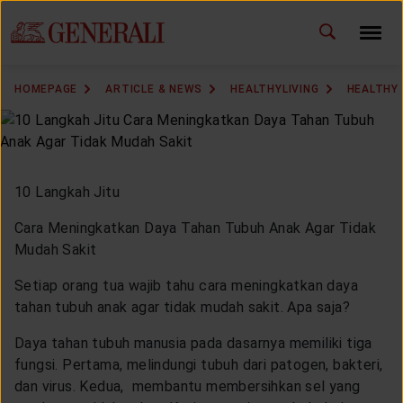
ID
EN
CHANGE LANGUAGE
HOMEPAGE
ARTICLE & NEWS
HEALTHYLIVING
HEALTHY 
DOWNLOAD GEN ICLICK
CONTACT US
10 Langkah Jitu
MARKETING OFFICE
Cara Meningkatkan Daya Tahan Tubuh Anak Agar Tidak
Mudah Sakit
INSURANCE DICTIONARY
Setiap orang tua wajib tahu cara meningkatkan daya
tahan tubuh anak agar tidak mudah sakit. Apa saja?
Daya tahan tubuh manusia pada dasarnya memiliki tiga
OUR SOLUTION
fungsi. Pertama, melindungi tubuh dari patogen, bakteri,
dan virus. Kedua, membantu membersihkan sel yang