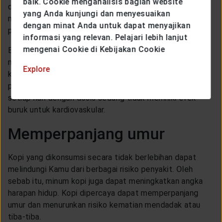
baik. Cookie menganalisis bagian website
dalam darah. Mengonsumsi kopi dipercaya dapat
yang Anda kunjungi dan menyesuaikan
menjaga kesehatan jantung dan mengurangi risiko
dengan minat Anda untuk dapat menyajikan
penyakit kardiovaskular.
informasi yang relevan. Pelajari lebih lanjut
mengenai Cookie di Kebijakan Cookie
Berdasarkan beberapa penelitian, orang yang
mengonsumsi kopi tidak mudah terkena penyakit
Explore
kardiovaskular dibandingkan dengan orang yang tidak
pernah mengkonsumsi kopi sama sekali. Minum kopi
setiap hari dengan dosis sedang tidak memiliki efek
buruk untuk kardiovaskular.
Memperpanjang umur
Kopi yang dikonsumsi secara tidak berlebihan dapat
melindungi Kamu dari berbagai risiko penyakit. Oleh
sebab itu, minum kopi juga dapat meningkatkan angka
harapan hidup. Kopi dipercaya dapat memperpanjang
umur dan menurunkan risiko kematian mendadak atau
tiba-tiba.