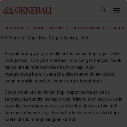
ID
EN
CHANGE LANGUAGE
HOMEPAGE
ARTICLE & NEWS
HEALTHYLIVING
HEALTHY 
DOWNLOAD GEN ICLICK
CONTACT US
Banyak orang yang memilih untuk minum kopi agar tidak
mengantuk. Ternyata manfaat kopi sangat banyak, tidak
MARKETING OFFICE
hanya untuk menahan rasa kantuk saja. Kopi
mengandung kafein yang jika dikonsumsi dalam dosis
aman memiliki manfaat bagus untuk kesehatan.
INSURANCE DICTIONARY
Dosis aman untuk minum kopi dapat berbeda-beda
tergantung kondisi setiap orang. Minum kopi secara rutin
memiliki beberapa manfaat untuk kesehatan otak, hati,
OUR SOLUTION
dan masih banyak lagi. Berikut adalah manfaat dari kopi
selain untuk menghilangkan kantuk.