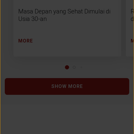
Masa Depan yang Sehat Dimulai di
R
Usia 30-an
d
MORE
SHOW MORE