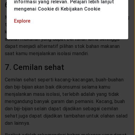
informasi yang relevan. Pelajari lebih lanjut
6. Makanan kering
mengenai Cookie di Kebijakan Cookie
Makanan kering seperti abon, kering kentang atau kering
Explore
tempe dapat menjadi bahan makanan yang cocok kamu
konsumsi sebagai lauk pendamping nasi. Makanan ini
adalah makanan yang dapat bertahan lama sehingga
dapat menjadi alternatif pilihan stok bahan makanan
saat kamu menjalankan isolasi mandiri.
7. Cemilan sehat
Cemilan sehat seperti kacang-kacangan, buah-buahan
dan biji-bijian akan baik dikonsumsi selama kamu
menjalankan masa isolasi, terlebih adalah yang tidak
mengandung banyak garam dan pemanis. Kacang, buah
dan biji-bijian selain dapat dijadikan sebagai cemilan
sehat juga dapat dijadikan tambahan untuk olahan salad
dan lainnya.