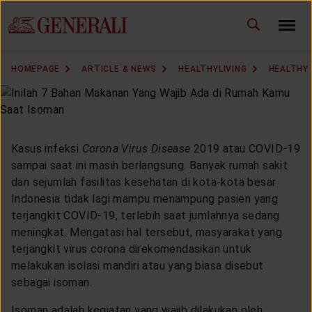
ID
EN
CHANGE LANGUAGE
HOMEPAGE
ARTICLE & NEWS
HEALTHYLIVING
HEALTHY 
DOWNLOAD GEN ICLICK
CONTACT US
Kasus infeksi
Corona Virus Disease
2019 atau COVID-19
MARKETING OFFICE
sampai saat ini masih berlangsung. Banyak rumah sakit
dan sejumlah fasilitas kesehatan di kota-kota besar
Indonesia tidak lagi mampu menampung pasien yang
INSURANCE DICTIONARY
terjangkit COVID-19, terlebih saat jumlahnya sedang
meningkat. Mengatasi hal tersebut, masyarakat yang
terjangkit virus corona direkomendasikan untuk
melakukan isolasi mandiri atau yang biasa disebut
OUR SOLUTION
sebagai isoman.
Isoman adalah kegiatan yang wajib dilakukan oleh