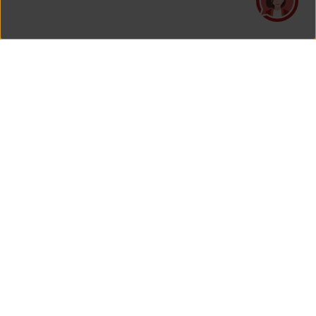
PT Asuransi Jiwa Generali Indonesia
is a licensed insurance company regulated by the Financial
Services Authority
HEAD OFFICE
Generali Tower Lantai 7
Grand Rubina Bussiness Park
Kawasan Rasuna Epicentrum
Jl. HR. Rasuna Said Kavling C-22
Jakarta 12940, Indonesia
View Map On Google Maps