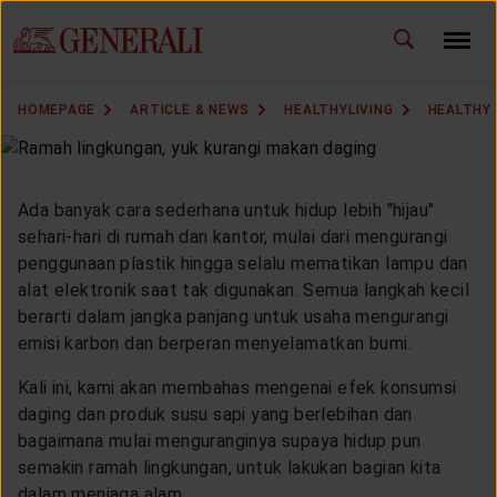
ID
EN
CHANGE LANGUAGE
HOMEPAGE
ARTICLE & NEWS
HEALTHYLIVING
HEALTHY 
DOWNLOAD GEN ICLICK
CONTACT US
Ada banyak cara sederhana untuk hidup lebih "hijau"
sehari-hari di rumah dan kantor, mulai dari mengurangi
MARKETING OFFICE
penggunaan plastik hingga selalu mematikan lampu dan
alat elektronik saat tak digunakan. Semua langkah kecil
berarti dalam jangka panjang untuk usaha mengurangi
INSURANCE DICTIONARY
emisi karbon dan berperan menyelamatkan bumi.
Kali ini, kami akan membahas mengenai efek konsumsi
daging dan produk susu sapi yang berlebihan dan
OUR SOLUTION
bagaimana mulai menguranginya supaya hidup pun
semakin ramah lingkungan, untuk lakukan bagian kita
dalam menjaga alam.