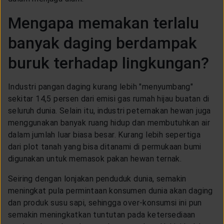
CUSTOMER SERVICE
Mengapa memakan terlalu
banyak daging berdampak
ARTICLE & NEWS
buruk terhadap lingkungan?
ABOUT GENERALI
Industri pangan daging kurang lebih "menyumbang"
sekitar 14,5 persen dari emisi gas rumah hijau buatan di
EVENTS
seluruh dunia. Selain itu, industri peternakan hewan juga
menggunakan banyak ruang hidup dan membutuhkan air
dalam jumlah luar biasa besar. Kurang lebih sepertiga
KEAGENAN
dari plot tanah yang bisa ditanami di permukaan bumi
digunakan untuk memasok pakan hewan ternak.
Seiring dengan lonjakan penduduk dunia, semakin
meningkat pula permintaan konsumen dunia akan daging
dan produk susu sapi, sehingga over-konsumsi ini pun
semakin meningkatkan tuntutan pada ketersediaan