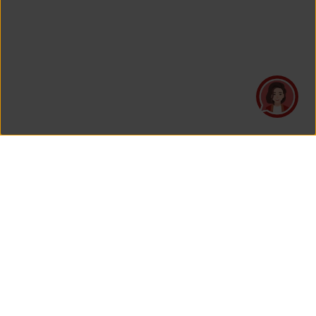
PT Asuransi Jiwa Generali Indonesia
is a licensed insurance company regulated by the Financial
Services Authority
HEAD OFFICE
Generali Tower Lantai 7
Grand Rubina Bussiness Park