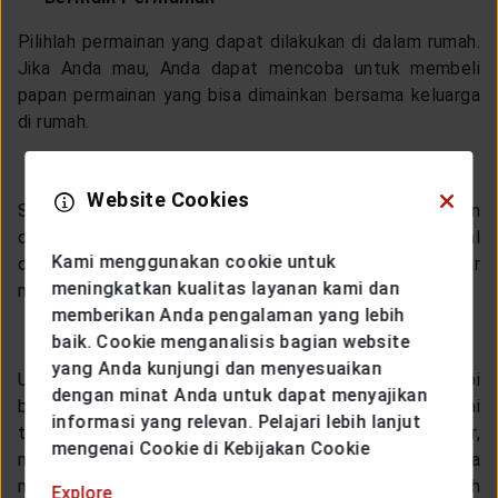
Pilihlah permainan yang dapat dilakukan di dalam rumah.
Jika Anda mau, Anda dapat mencoba untuk membeli
papan permainan yang bisa dimainkan bersama keluarga
di rumah.
Pertemuan Virtual dengan Teman dan Keluarga
Website Cookies
Selama pandemi berlangsung, interaksi dengan teman
dan keluarga juga pasti berkurang. Pertemuan virtual
Kami menggunakan cookie untuk
dapat dilakukan untuk melepas kangen atau sekedar
meningkatkan kualitas layanan kami dan
mengobrol.
memberikan Anda pengalaman yang lebih
Mencari Hobi Baru
baik. Cookie menganalisis bagian website
yang Anda kunjungi dan menyesuaikan
Untuk mengisi waktu, Anda juga dapat mencoba hobi
dengan minat Anda untuk dapat menyajikan
baru atau melakukan hobi yang sebelumnya disukai
informasi yang relevan. Pelajari lebih lanjut
tetapi sudah jarang dilakukan. Cobalah menggambar,
mengenai Cookie di Kebijakan Cookie
membaca buku, merajut, dan lain-lain. Hal ini bisa
meningkatkan
mood
Anda dan bisa dengan mudah
Explore