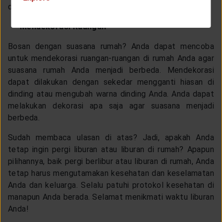
dipelajari lewat
Youtube
.
Mendekorasi Ruangan
Bosan dengan suasana rumah? Anda dapat mencoba
untuk mendekorasi ruangan-ruangan di rumah Anda agar
suasana rumah Anda menjadi berbeda. Mendekorasi
dapat dilakukan dengan sekedar mengganti hiasan di
dinding atau mengubah warna dinding Anda. Anda dapat
melakukan dekorasi apa saja agar suasana menjadi
berbeda.
Sudah membaca ulasan di atas? Jadi, apakah Anda
tetap ingin pergi liburan atau liburan di rumah? Apapun
pilihannya, baik pergi berlibur atau liburan di rumah, Anda
tetap harus mengutamakan kesehatan dan keselamatan
Anda dan keluarga. Selalu patuhi protokol kesehatan di
manapun Anda berada. Selamat menikmati waktu liburan
Anda!