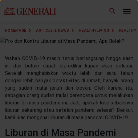
ID
EN
CHANGE LANGUAGE
HOMEPAGE
ARTICLE & NEWS
HEALTHYLIVING
HEALTHY 
DOWNLOAD GEN ICLICK
CONTACT US
Wabah COVID-19 masih terus berlangsung hingga saat
ini dan belum dapat diprediksi kapan akan selesai.
MARKETING OFFICE
Setelah menghabiskan waktu lebih dari satu tahun
dengan lebih banyak beraktivitas di rumah, banyak orang
yang sudah mulai jenuh dan bosan. Oleh karena itu,
INSURANCE DICTIONARY
sebagian orang sudah mulai berencana untuk melakukan
liburan di masa pandemi ini. Jadi, apakah kita sebaiknya
liburan sekarang atau setelah pandemi selesai? Berikut
kami ulas mengenai liburan di masa pandemi COVID-19.
OUR SOLUTION
Liburan di Masa Pandemi