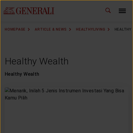
ID
EN
CHANGE LANGUAGE
HOMEPAGE
ARTICLE & NEWS
HEALTHYLIVING
HEALTHY
DOWNLOAD GEN ICLICK
CONTACT US
Healthy Wealth
MARKETING OFFICE
Healthy Wealth
INSURANCE DICTIONARY
OUR SOLUTION