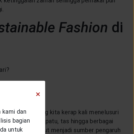
dak ketinggalan zaman sehingga pemakai pun
i.
stainable Fashion
di
ari?
n kami dan
, di waktu senggang kita kerap kali menelusuri
isis bagian
ulai dari baju, sepatu, tas hingga berbagai
da untuk
a
fashion
pun turut menjadi sumber pengaruh