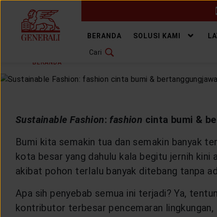
GANTI BAHASA
BERANDA
SOLUSI KAMI
L
Cari
JUMAT, 9 JUNI 2023
BAGIKAN
DOWNLOAD GEN ICLICK
BERANDA
ARTIKEL & BERITA
HEALTHYLIVING
H
HUBUNGI KAMI
KANTOR PEMASARAN
Sustainable Fashion
:
fashion
cinta bumi & b
TEMUKAN AGEN
Bumi kita semakin tua dan semakin banyak terpa
kota besar yang dahulu kala begitu jernih ki
akibat pohon terlalu banyak ditebang tanpa ada
SOLUSI KAMI
Apa sih penyebab semua ini terjadi? Ya, tentu
kontributor terbesar pencemaran lingkungan, 