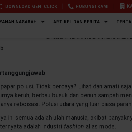
KA
DOWNLOAD GEN ICLICK
HUBUNGI KAMI
AYANAN NASABAH
ARTIKEL DAN BERITA
TENTA
EALTHY LIFESTYLE
SUSTAINABLE FASHION FASHION CINTA BUMI
ertanggungjawab
par polusi. Tidak percaya? Lihat dan amati saja l
ni airnya keruh, berbau busuk dan penuh sampah m
nya reboisasi. Polusi udara yang luar biasa parah
nya ini semua adalah ulah manusia, akibat banyakn
ternyata adalah industri
fashion
alias mode.