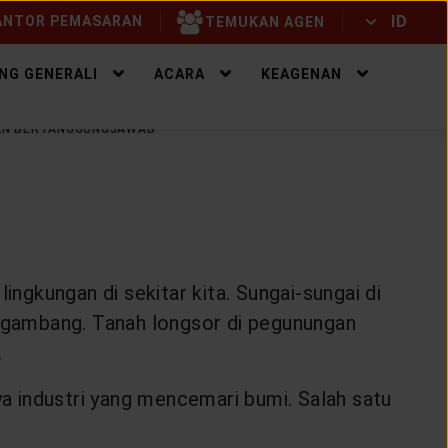
ID
NTOR PEMASARAN
TEMUKAN AGEN
ID
EN
NG GENERALI
ACARA
KEAGENAN
 DAN BERTANGGUNGJAWAB
ingkungan di sekitar kita. Sungai-sungai di
engambang. Tanah longsor di pegunungan
.
ya industri yang mencemari bumi. Salah satu