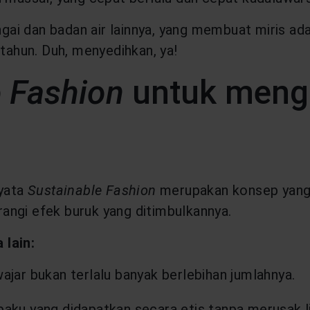
ai dan badan air lainnya, yang membuat miris ad
 tahun. Duh, menyedihkan, ya!
e Fashion
untuk mengu
nyata
Sustainable Fashion
merupakan konsep yang 
angi efek buruk yang ditimbulkannya.
 lain:
ar bukan terlalu banyak berlebihan jumlahnya.
ku yang didapatkan secara etis tanpa merusak l