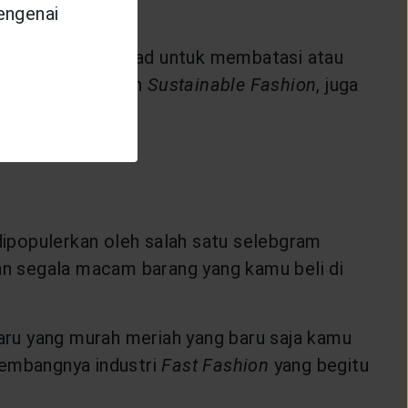
mengenai
ine
. Bulatkan tekad untuk membatasi atau
gan, sesuai dengan
Sustainable Fashion
, juga
 dipopulerkan oleh salah satu selebgram
n segala macam barang yang kamu beli di
ru yang murah meriah yang baru saja kamu
kembangnya industri
Fast Fashion
yang begitu