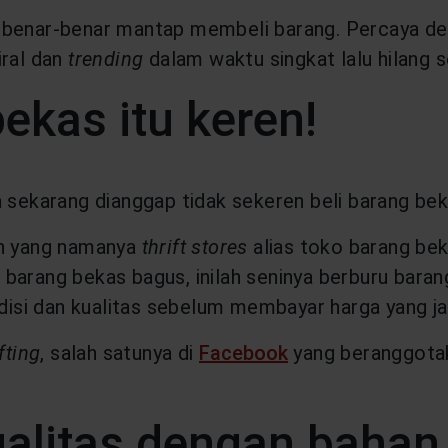
elum benar-benar mantap membeli barang. Percaya d
iral dan
trending
dalam waktu singkat lalu hilang 
ekas itu keren!
a sekarang dianggap tidak sekeren beli barang bek
an yang namanya
thrift stores
alias toko barang bek
arang bekas bagus, inilah seninya berburu barang
si dan kualitas sebelum membayar harga yang jau
ifting
, salah satunya di
Facebook
yang beranggotak
kualitas dengan baha