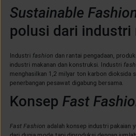
LAYANAN NASABAH
Sustainable Fashio
ARTIKEL DAN BERITA
polusi dari industr
TENTANG GENERALI
Industri
fashion
dan rantai pengadaan, produk
industri makanan dan konstruksi. Industri
fash
ACARA
menghasilkan 1,2 milyar ton karbon dioksida se
penerbangan pesawat digabung bersama.
KEAGENAN
Konsep
Fast Fashi
Fast Fashion
adalah konsep industri pakaian y
dari dunia mode tapi diproduksi dengan jumlah