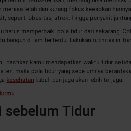
rja lembur terus-terusan, memang bisa merusak p
h merasa lelah dan kurang fokus keesokan harinya
t, seperti obesitas, strok, hingga penyakit jantun
 harus memperbaiki pola tidur dari sekarang. Coba
bangun di jam tertentu. Lakukan rutinitas ini ba
i, pastikan kamu mendapatkan waktu tidur setidak
sisten, maka pola tidur yang sebelumnya berantak
gga
kesehatan
tubuh pun juga akan lebih terjaga.
idurmu
i sebelum Tidur