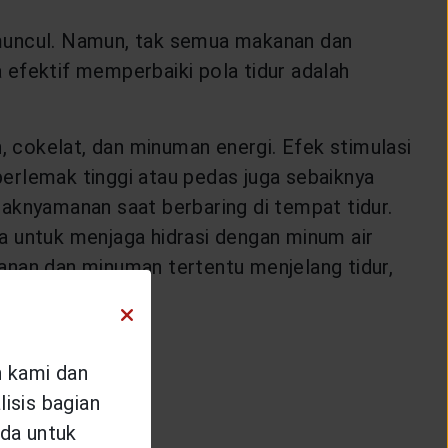
 muncul. Namun, tak semua makanan dan
 efektif memperbaiki pola tidur adalah
, cokelat, dan minuman energi. Efek stimulasi
erlemak tinggi atau pedas juga sebaiknya
aknyamanan saat berbaring di tempat tidur.
upa untuk menjaga hidrasi dengan minum air
anan dan minuman tertentu menjelang tidur,
ebih baik.
n kami dan
isis bagian
da untuk