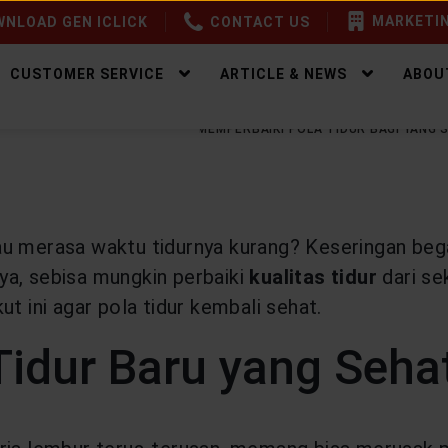
MARKETIN
NLOAD GEN ICLICK
CONTACT US
CUSTOMER SERVICE
ARTICLE & NEWS
ABOU
EALTHY LIFESTYLE
6 CARA MEMPERBAIKI POLA TIDUR BAGI YANG
au merasa waktu tidurnya kurang? Keseringan beg
ya, sebisa mungkin perbaiki
kualitas tidur
dari se
t ini agar pola tidur kembali sehat.
Tidur Baru yang Seha