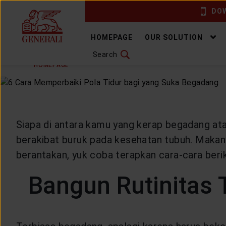
DOW
CHANGE LANGUAGE
HOMEPAGE
OUR SOLUTION
Search
THURSDAY, 5 OCTOBER 2023
SHARE
DOWNLOAD GEN ICLICK
HOMEPAGE
ARTICLE & NEWS
HEALTHYLIVING
H
CONTACT US
MARKETING OFFICE
Siapa di antara kamu yang kerap begadang at
berakibat buruk pada kesehatan tubuh. Makan
INSURANCE DICTIONARY
berantakan, yuk coba terapkan cara-cara beriku
Bangun Rutinitas 
OUR SOLUTION