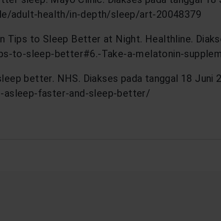
yle/adult-health/in-depth/sleep/art-20048379
n Tips to Sleep Better at Night. Healthline. Diak
tips-to-sleep-better#6.-Take-a-melatonin-supple
leep better. NHS. Diakses pada tanggal 18 Juni 
-asleep-faster-and-sleep-better/