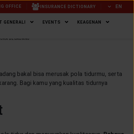
EN
G OFFICE
INSURANCE DICTIONARY
ID
EN
T GENERALI
EVENTS
KEAGENAN
 SUKA BEGADANG
adang bakal bisa merusak pola tidurmu, serta
karang. Bagi kamu yang kualitas tidurnya
t