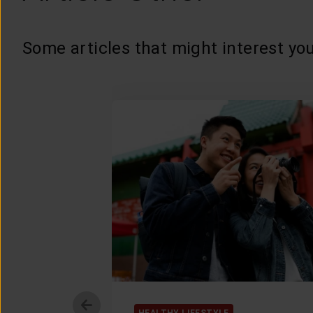
Some articles that might interest you
HEALTHY LIFESTYLE