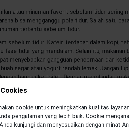
ilan atau minuman favorit sebelum tidur sering
ena bisa mengganggu pola tidur. Salah satu cara
numan tertentu sebelum tidur.
am sebelum tidur. Kafein terdapat dalam kopi, teh
fase tidur yang mendalam. Selain itu, makanan b
 dapat menyebabkan gangguan pencernaan dan ketid
rti buah segar atau yogurt rendah lemak. Jangan l
dengan bangun ke toilet. Dengan menghindari mak
anpa gangguan, memastikan kualitas tidur yang l
 Cookies
kan cookie untuk meningkatkan kualitas layana
belum Tidur
da pengalaman yang lebih baik. Cookie menganal
Anda kunjungi dan menyesuaikan dengan minat An