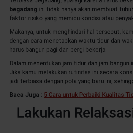
Terbiasa begadang, apalagi karena harus beke
CUSTOMER SERVICE
begadang
ini tidak hanya akan membuat tubu
faktor risiko yang memicu kondisi atau penyaki
ARTICLE & NEWS
Makanya, untuk menghindari hal tersebut, kamu
dengan cara menetapkan waktu tidur dan waktu 
ABOUT GENERALI
harus bangun pagi dan pergi bekerja.
Dalam menentukan jam tidur dan jam bangun in
EVENTS
Jika kamu melakukan rutinitas ini secara kon
jadi terbiasa dengan pola yang baru ini, sehin
KEAGENAN
Baca Juga
:
5 Cara untuk Perbaiki Kualitas T
Lakukan Relaksas