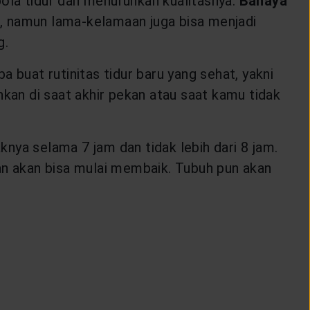
ola tidur dan menurunkan kualitasnya.
Bahaya
, namun lama-kelamaan juga bisa menjadi
g.
 buat rutinitas tidur baru yang sehat, yakni
hkan di saat akhir pekan atau saat kamu tidak
nya selama 7 jam dan tidak lebih dari 8 jam.
an akan bisa mulai membaik. Tubuh pun akan