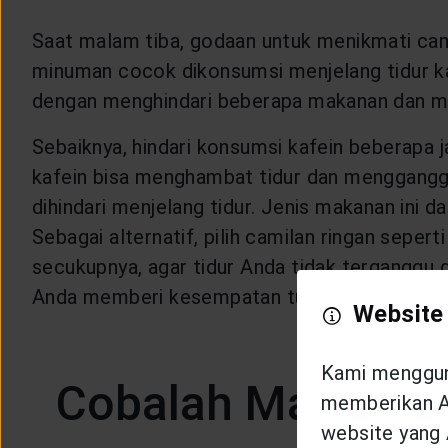
Saat malam tiba, godaan untuk menikmati cam
minuman cocok dikonsumsi menjelang tidur kar
dengan menghindari beberapa makanan dan mi
Sebaiknya, hindari konsumsi kafein beberapa j
kafein bisa menghambat tidur dan mengganggu 
dihindari menjelang tidur. Jenis makanan ini
Sebagai alternatif, pilih camilan ringan sepe
secukupnya, agar tidur Anda tidak terganggu 
Anda memberi kesempatan tubuh beristirahat t
Website
Kami mengguna
Cobalah Mandi se
memberikan An
website yang 