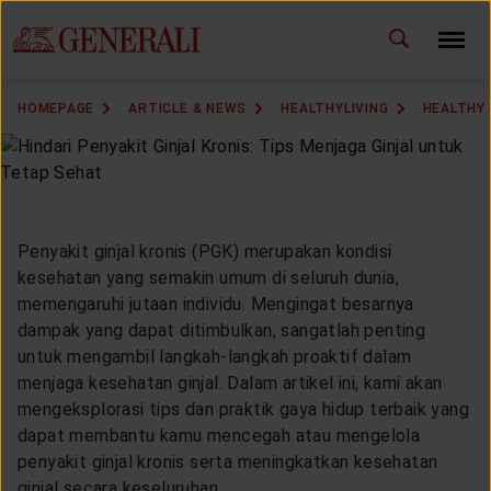
ID
EN
CHANGE LANGUAGE
HOMEPAGE
ARTICLE & NEWS
HEALTHYLIVING
HEALTHY 
DOWNLOAD GEN ICLICK
CONTACT US
Penyakit ginjal kronis (PGK) merupakan kondisi
MARKETING OFFICE
kesehatan yang semakin umum di seluruh dunia,
memengaruhi jutaan individu. Mengingat besarnya
INSURANCE DICTIONARY
dampak yang dapat ditimbulkan, sangatlah penting
untuk mengambil langkah-langkah proaktif dalam
menjaga kesehatan ginjal. Dalam artikel ini, kami akan
mengeksplorasi tips dan praktik gaya hidup terbaik yang
OUR SOLUTION
dapat membantu kamu mencegah atau mengelola
penyakit ginjal kronis serta meningkatkan kesehatan
ginjal secara keseluruhan.