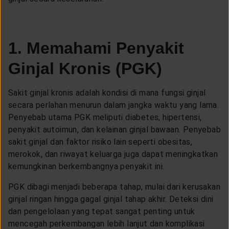
CUSTOMER SERVICE
ARTICLE & NEWS
1. Memahami Penyakit
Ginjal Kronis (PGK)
ABOUT GENERALI
Sakit ginjal kronis adalah kondisi di mana fungsi ginjal
secara perlahan menurun dalam jangka waktu yang lama.
EVENTS
Penyebab utama PGK meliputi diabetes, hipertensi,
penyakit autoimun, dan kelainan ginjal bawaan. Penyebab
sakit ginjal dan faktor risiko lain seperti obesitas,
KEAGENAN
merokok, dan riwayat keluarga juga dapat meningkatkan
kemungkinan berkembangnya penyakit ini.
PGK dibagi menjadi beberapa tahap, mulai dari kerusakan
ginjal ringan hingga gagal ginjal tahap akhir. Deteksi dini
dan pengelolaan yang tepat sangat penting untuk
mencegah perkembangan lebih lanjut dan komplikasi