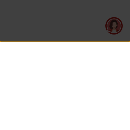
PT Asuransi Jiwa Generali Indonesia
is a licensed insurance company regulated by the Financial
Services Authority
HEAD OFFICE
Generali Tower Lantai 7
Grand Rubina Bussiness Park
Kawasan Rasuna Epicentrum
Jl. HR. Rasuna Said Kavling C-22