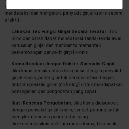
kesehatan profesional sangat penting untuk
mendeteksi dan mengelola penyakit ginjal kronis secara
efektif.
Lakukan Tes Fungsi Ginjal Secara Teratur
: Tes
urine dan darah dapat mendeteksi tanda-tanda awal
kerusakan ginjal dan membantu memantau
perkembangan penyakit ginjal kronis.
Konsultasikan dengan Dokter Spesialis Ginjal
:
Jika kamu berisiko atau didiagnosis dengan penyakit
ginjal kronis, penting untuk berkonsultasi dengan
dokter spesialis ginjal (nefrolog) untuk mendapatkan
penanganan dan pengobatan yang tepat.
Ikuti Rencana Pengobatan
: Jika kamu didiagnosis
dengan penyakit ginjal kronis, sangat penting untuk
mengikuti rencana pengobatan yang
direkomendasikan oleh tim medis kamu, termasuk