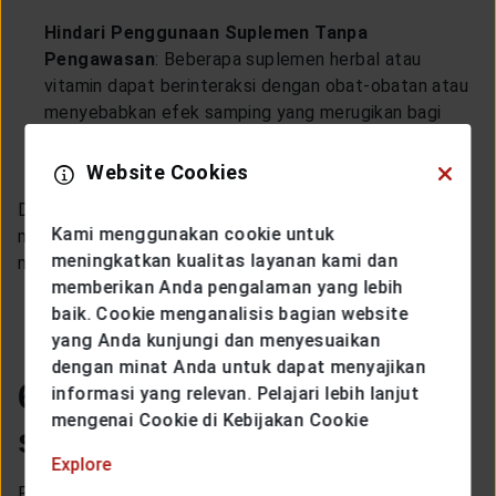
Hindari Penggunaan Suplemen Tanpa
Pengawasan
: Beberapa suplemen herbal atau
vitamin dapat berinteraksi dengan obat-obatan atau
menyebabkan efek samping yang merugikan bagi
ginjal. Konsultasikan dengan dokter sebelum
mengonsumsi suplemen apa pun.
Website Cookies
Dengan menghindari zat-zat berbahaya dan
Kami menggunakan cookie untuk
mengonsumsi obat-obatan secara bijak, kamu dapat
meningkatkan kualitas layanan kami dan
melindungi kesehatan ginjal kamu.
memberikan Anda pengalaman yang lebih
baik. Cookie menganalisis bagian website
yang Anda kunjungi dan menyesuaikan
dengan minat Anda untuk dapat menyajikan
6. Pemantauan Kesehatan
informasi yang relevan. Pelajari lebih lanjut
mengenai Cookie di Kebijakan Cookie
secara Rutin
Explore
Pemantauan rutin dan keterlibatan dengan tenaga