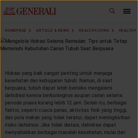
ID
EN
CHANGE LANGUAGE
HOMEPAGE
ARTICLE & NEWS
HEALTHYLIVING
HEALTHY 
DOWNLOAD GEN ICLICK
CONTACT US
MARKETING OFFICE
Hidrasi yang baik sangat penting untuk menjaga
kesehatan dan kebugaran tubuh. Namun, di saat
berpuasa, tubuh dapat lebih berisiko mengalami
INSURANCE DICTIONARY
dehidrasi karena berkurangnya asupan cairan selama
periode puasa kurang lebih 12 jam. Selain itu, berbagai
faktor, seperti cuaca panas, aktivitas fisik yang tinggi,
dan pola makan yang tidak teratur, dapat meningkatkan
OUR SOLUTION
risiko dehidrasi. Jika tidak diatasi, dehidrasi dapat
menyebabkan berbagai masalah kesehatan, mulai dari