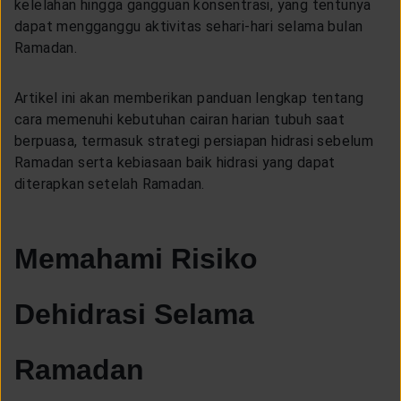
kelelahan hingga gangguan konsentrasi, yang tentunya
CUSTOMER SERVICE
dapat mengganggu aktivitas sehari-hari selama bulan
Ramadan.
ARTICLE & NEWS
Artikel ini akan memberikan panduan lengkap tentang
cara memenuhi kebutuhan cairan harian tubuh saat
ABOUT GENERALI
berpuasa, termasuk strategi persiapan hidrasi sebelum
Ramadan serta kebiasaan baik hidrasi yang dapat
diterapkan setelah Ramadan.
EVENTS
Memahami Risiko
KEAGENAN
Dehidrasi Selama
Ramadan