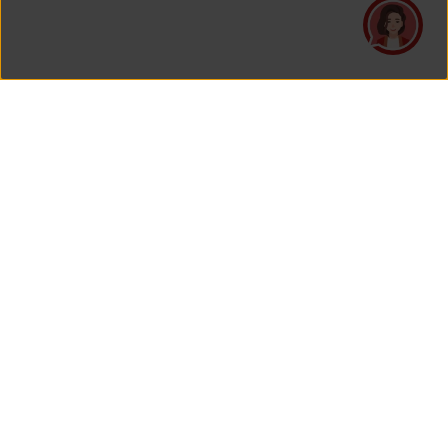
PT Asuransi Jiwa Generali Indonesia
is a licensed insurance company regulated by the Financial
Services Authority
HEAD OFFICE
Generali Tower Lantai 7
Grand Rubina Bussiness Park
Kawasan Rasuna Epicentrum
Jl. HR. Rasuna Said Kavling C-22
Jakarta 12940, Indonesia
View Map On Google Maps