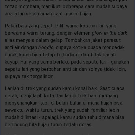
CUSTOMER SERVICE
tetap membara, mari ikuti beberapa cara mudah supaya
acara lari selalu aman saat musim hujan.
ARTICLE & NEWS
Pakai baju yang tepat. Pilih warna kostum lari yang
berwarna-warni terang, dengan elemen
glow-in-the-dark
alias menyala dalam gelap. Tambahkan jaket parasut
ABOUT GENERALI
anti air dengan
hoodie
, supaya ketika cuaca mendadak
buruk, kamu bisa tetap terlindungi dan tidak basah
kuyup. Hal yang sama berlaku pada sepatu lari - gunakan
EVENTS
sepatu lari yang berbahan anti air dan solnya tidak licin,
supaya tak tergelincir.
KEAGENAN
Larilah di trek yang sudah kamu kenal baik. Saat cuaca
cerah, menjelajah kota dan lari di trek baru memang
menyenangkan, tapi, di bulan-bulan di mana hujan bisa
sewaktu-waktu turun, trek yang sudah familiar lebih
mudah dilintasi - apalagi, kamu sudah tahu dimana bisa
berlindung bila hujan turun terlalu deras.