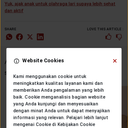
Yuk, ajak anak untuk olahraga lari supaya lebih sehat
dan aktif
SHARE
LOVE THIS ARTICLE :
Article Other
Website Cookies
Some articles that might interest you.
Kami menggunakan cookie untuk
meningkatkan kualitas layanan kami dan
memberikan Anda pengalaman yang lebih
baik. Cookie menganalisis bagian website
yang Anda kunjungi dan menyesuaikan
dengan minat Anda untuk dapat menyajikan
informasi yang relevan. Pelajari lebih lanjut
mengenai Cookie di Kebijakan Cookie