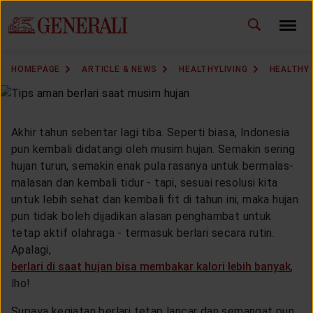
ID
EN
CHANGE LANGUAGE
HOMEPAGE
ARTICLE & NEWS
HEALTHYLIVING
HEALTHY 
DOWNLOAD GEN ICLICK
CONTACT US
Akhir tahun sebentar lagi tiba. Seperti biasa, Indonesia
pun kembali didatangi oleh musim hujan. Semakin sering
MARKETING OFFICE
hujan turun, semakin enak pula rasanya untuk bermalas-
malasan dan kembali tidur - tapi, sesuai resolusi kita
untuk lebih sehat dan kembali fit di tahun ini, maka hujan
INSURANCE DICTIONARY
pun tidak boleh dijadikan alasan penghambat untuk
tetap aktif olahraga - termasuk berlari secara rutin.
Apalagi,
berlari di saat hujan bisa membakar kalori lebih banyak
,
OUR SOLUTION
lho!
Supaya kegiatan berlari tetap lancar dan semangat pun