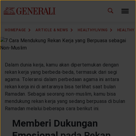
ID
EN
CHANGE LANGUAGE
HOMEPAGE
ARTICLE & NEWS
HEALTHYLIVING
HEALTHY 
DOWNLOAD GEN ICLICK
CONTACT US
Dalam dunia kerja, kamu akan dipertemukan dengan
MARKETING OFFICE
rekan kerja yang berbeda-beda, termasuk dari segi
agama. Toleransi dalam perbedaan agama ini antara
rekan kerja ini di antaranya bisa terlihat saat bulan
INSURANCE DICTIONARY
Ramadan. Sebagai seorang non-muslim, kamu bisa
mendukung rekan kerja yang sedang berpuasa di bulan
Ramadan melalui beberapa cara berikut ini.
OUR SOLUTION
Memberi Dukungan
Emosional
pada Rekan