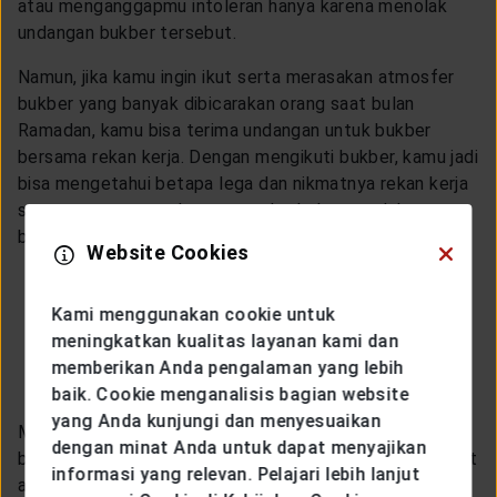
atau menganggapmu intoleran hanya karena menolak
undangan bukber tersebut.
Namun, jika kamu ingin ikut serta merasakan atmosfer
bukber yang banyak dibicarakan orang saat bulan
Ramadan, kamu bisa terima undangan untuk bukber
bersama rekan kerja. Dengan mengikuti bukber, kamu jadi
bisa mengetahui betapa lega dan nikmatnya rekan kerja
saat menyantap makanan saat berbuka, setelah
berpuasa seharian penuh.
Website Cookies
Hindari Kafe dan Restoran
Kami menggunakan cookie untuk
saat Menjadwalkan
meningkatkan kualitas layanan kami dan
memberikan Anda pengalaman yang lebih
Meeting
baik. Cookie menganalisis bagian website
yang Anda kunjungi dan menyesuaikan
Menghormati rekan kerja yang sedang berpuasa juga
dengan minat Anda untuk dapat menyajikan
bisa kamu lakukan dengan menghindari pemilihan tempat
informasi yang relevan. Pelajari lebih lanjut
atau lokasi
meeting
di restoran atau kafe. Meskipun