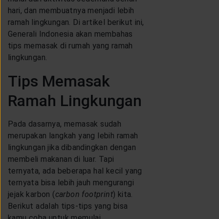
LAYANAN NASABAH
hari, dan membuatnya menjadi lebih
ramah lingkungan. Di artikel berikut ini,
Generali Indonesia akan membahas
ARTIKEL DAN BERITA
tips memasak di rumah yang ramah
lingkungan.
TENTANG GENERALI
Tips Memasak
Ramah Lingkungan
ACARA
Pada dasarnya, memasak sudah
merupakan langkah yang lebih ramah
KEAGENAN
lingkungan jika dibandingkan dengan
membeli makanan di luar. Tapi
ternyata, ada beberapa hal kecil yang
ternyata bisa lebih jauh mengurangi
jejak karbon (
carbon footprint
) kita.
Berikut adalah tips-tips yang bisa
kamu coba untuk memulai.