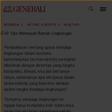
GANTI BAHASA
BERANDA
ARTIKEL & BERITA
HEALTHYLIVING
HEALTHY
DOWNLOAD GEN ICLICK
HUBUNGI KAMI
Pembahasan tentang upaya menjaga
lingkungan dalam konteks
KANTOR PEMASARAN
keberlanjutan (
sustainability
) seringkali
dikaitkan dengan aktivitas yang begitu
kompleks. Alhasil, kita jadi bertanya-
TEMUKAN AGEN
tanya, sebenarnya apa sih upaya dalam
skala individu yang bisa kita lakukan
dalam rangka menjaga lingkungan?
SOLUSI KAMI
Ternyata, menjaga lingkungan itu
nggak harus kompleks kok! Kamu bisa
mulai dari aktivitas sederhana sehari-