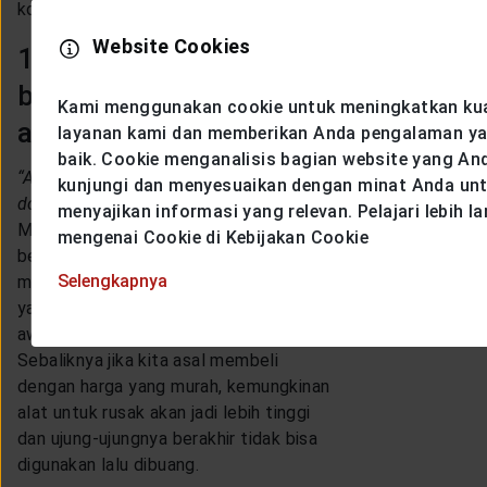
kompor induksi, dan peralatan lainnya.
Website Cookies
10. Beli peralatan yang
berkualitas baik agar
Kami menggunakan cookie untuk meningkatkan kua
awet
layanan kami dan memberikan Anda pengalaman ya
baik. Cookie menganalisis bagian website yang An
“Ah, cuma buat masak sehari-hari
kunjungi dan menyesuaikan dengan minat Anda un
doang, ngapain beli mahal-mahal?”
menyajikan informasi yang relevan. Pelajari lebih la
Mungkin beberapa dari kita
mengenai Cookie di Kebijakan Cookie
berpendapat demikian. Tapi dengan
Selengkapnya
membeli peralatan dengan kualitas
yang baik, maka barang pun akan lebih
awet dan optimal untuk digunakan.
Sebaliknya jika kita asal membeli
dengan harga yang murah, kemungkinan
alat untuk rusak akan jadi lebih tinggi
dan ujung-ujungnya berakhir tidak bisa
digunakan lalu dibuang.