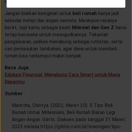
membeli rumah tersebut.
Jangan biarkan keinginan untuk
beli rumah
hanya jadi
sekadar mimpi dan angan semata. Meskipun rasanya
berat, tapi kamu sebagai kaum
Milenial dan Gen Z
harus
tetap berusaha untuk mewujudkannya. Tekanlah
pengeluaran, jadikan menabung sebagai rutinitas, serta
cari pemasukan tambahan, agar dana untuk membeli
rumah bisa terkumpul makin banyak.
Baca Juga
:
Edukasi Finansial: Menabung Cara Smart untuk Masa
Depanmu
Sumber
:
Maretha, Chintya. (2022, Maret 20). 5 Tips Beli
Rumah Untuk Millennials, Beli Rumah Bukan Lagi
Angan-Angan. Glints. Diakses pada tanggal 31 Maret
2023 melalui https://glints.com/id/lowongan/tips-