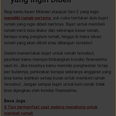
LAYANAN NASABAH
Bagi kamu kaum Milenial ataupun Gen Z yang ingin
memiliki rumah
pertama
, yuk coba tentukan dulu bujet
ARTIKEL DAN BERITA
rumah yang ingin dibeli nantinya. Bujet untuk membeli
rumah nanti bisa diukur dari seberapa besar rumah,
berapa orang penghuni rumah, hingga di mana lokasi
TENTANG GENERALI
rumah yang akan dibeli atau dibangun tersebut.
Dalam menentukan bujet untuk rumah tersebut,
ACARA
pastikan kamu mempertimbangkan kondisi finansialmu
saat ini. Jika misalnya kamu memiliki penghasilan tetap
per bulannya, perkirakan berapa sekiranya anggaran yang
KEAGENAN
bisa kamu sisihkan setiap bulan untuk membeli rumah
tersebut. Jangan sampai bujet untuk beli rumah tidak
bisa dijangkau oleh kondisi finansialmu.
Baca Juga
:
8 Tips bermanfaat saat sedang menabung untuk
membeli rumah