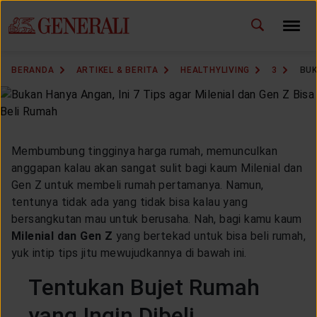
ID
EN
GANTI BAHASA
BERANDA
ARTIKEL & BERITA
HEALTHYLIVING
3
BUK
DOWNLOAD GEN ICLICK
HUBUNGI KAMI
Membumbung tingginya harga rumah, memunculkan
KANTOR PEMASARAN
anggapan kalau akan sangat sulit bagi kaum Milenial dan
Gen Z untuk membeli rumah pertamanya. Namun,
tentunya tidak ada yang tidak bisa kalau yang
TEMUKAN AGEN
bersangkutan mau untuk berusaha. Nah, bagi kamu kaum
Milenial dan Gen Z
yang bertekad untuk bisa beli rumah,
yuk intip tips jitu mewujudkannya di bawah ini.
SOLUSI KAMI
Tentukan Bujet Rumah
yang Ingin Dibeli