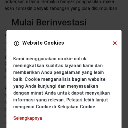
pekerjaan utama. Semakin banyak penghasilan, maka
akan semakin banyak tabungan yang bisa dikumpulkan.
Mulai Berinvestasi
Sembari menunggu terkumpulnya dana untuk membeli
Website Cookies
rumah pertamamu, lebih baik jika dana tersebut kamu
investasikan. Daripada menabung dengan cara biasa
yang hanya akan mengurangi nilai dari uangmu karena
Kami menggunakan cookie untuk
potongan biaya penyimpanan setiap bulannya, tentu
meningkatkan kualitas layanan kami dan
lebih baik jika dana untuk membeli rumah tersebut kamu
memberikan Anda pengalaman yang lebih
investasikan.
baik. Cookie menganalisis bagian website
yang Anda kunjungi dan menyesuaikan
Pilihkan aset investasi yang bisa mendatangkan imbal
dengan minat Anda untuk dapat menyajikan
hasil memuaskan, serta aman menjadi tempat
informasi yang relevan. Pelajari lebih lanjut
menginvestasikan dana untuk membeli rumah. Beberapa
mengenai Cookie di Kebijakan Cookie
bentuk investasi seperti investasi reksa dana dan
investasi emas bisa kamu jadikan pilihan untuk
Selengkapnya
menyimpan dan meningkatkan nilai dari dana untuk