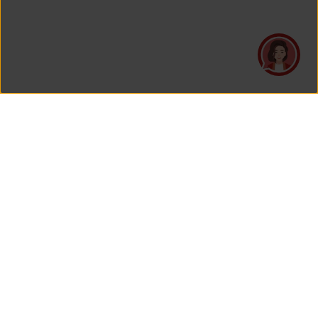
PT Asuransi Jiwa Generali Indonesia
merupakan perusahaan asuransi yang Berizin dan Diawasi
oleh Otoritas Jasa Keuangan.
KANTOR PUSAT
PT Asuransi Jiwa Generali Indonesia
Generali Tower Lantai 7
Gran Rubina Business Park
Kawasan Rasuna Epicentrum
Jl. HR. Rasuna Said Kavling C-22