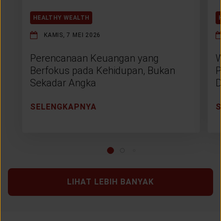
HEALTHY WEALTH
KAMIS, 7 MEI 2026
Perencanaan Keuangan yang
W
Berfokus pada Kehidupan, Bukan
P
Sekadar Angka
D
SELENGKAPNYA
LIHAT LEBIH BANYAK