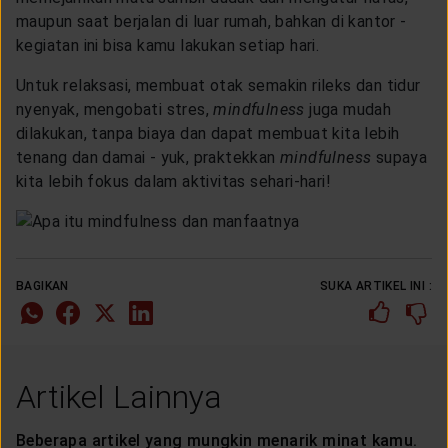
LAYANAN NASABAH
maupun saat berjalan di luar rumah, bahkan di kantor -
kegiatan ini bisa kamu lakukan setiap hari.
ARTIKEL DAN BERITA
Untuk relaksasi, membuat otak semakin rileks dan tidur
nyenyak, mengobati stres,
mindfulness
juga mudah
dilakukan, tanpa biaya dan dapat membuat kita lebih
TENTANG GENERALI
tenang dan damai - yuk, praktekkan
mindfulness
supaya
kita lebih fokus dalam aktivitas sehari-hari!
ACARA
KEAGENAN
BAGIKAN
SUKA ARTIKEL INI :
Artikel Lainnya
Beberapa artikel yang mungkin menarik minat kamu.