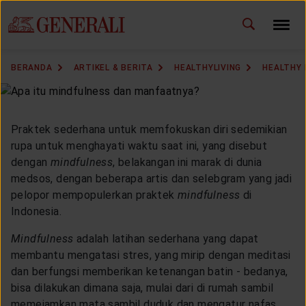
ID
EN
GANTI BAHASA
BERANDA
ARTIKEL & BERITA
HEALTHYLIVING
HEALTHY 
DOWNLOAD GEN ICLICK
HUBUNGI KAMI
Praktek sederhana untuk memfokuskan diri sedemikian
rupa untuk menghayati waktu saat ini, yang disebut
KANTOR PEMASARAN
dengan
mindfulness
, belakangan ini marak di dunia
medsos, dengan beberapa artis dan selebgram yang jadi
pelopor mempopulerkan praktek
mindfulness
di
TEMUKAN AGEN
Indonesia.
Mindfulness
adalah latihan sederhana yang dapat
membantu mengatasi stres, yang mirip dengan meditasi
SOLUSI KAMI
dan berfungsi memberikan ketenangan batin - bedanya,
bisa dilakukan dimana saja, mulai dari di rumah sambil
memejamkan mata sambil duduk dan mengatur nafas,