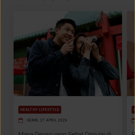
HEALTHY LIFESTYLE
SENIN, 27 APRIL 2026
Masa Depan yang Sehat Dimulai di
R