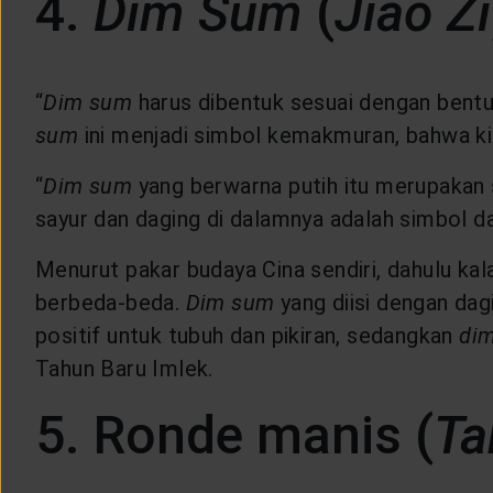
4.
Dim Sum
(
Jiao Zi
“
Dim sum
harus dibentuk sesuai dengan bentu
sum
ini menjadi simbol kemakmuran, bahwa kit
“
Dim sum
yang berwarna putih itu merupakan s
sayur dan daging di dalamnya adalah simbol d
Menurut pakar budaya Cina sendiri, dahulu ka
berbeda-beda.
Dim sum
yang diisi dengan da
positif untuk tubuh dan pikiran, sedangkan
di
Tahun Baru Imlek.
5. Ronde manis (
Ta