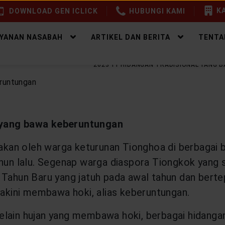
KA
DOWNLOAD GEN ICLICK
HUBUNGI KAMI
AYANAN NASABAH
ARTIKEL DAN BERITA
TENTA
EALTHY LIFESTYLE
IMLEK 2023 11 HIDANGAN TRADISIONAL YANG
l yang bawa keberuntungan
yakan oleh warga keturunan Tionghoa di berbagai b
ahun lalu. Segenap warga diaspora Tiongkok yang 
 Tahun Baru yang jatuh pada awal tahun dan bert
yakini membawa hoki, alias keberuntungan.
lain hujan yang membawa hoki, berbagai hidangan