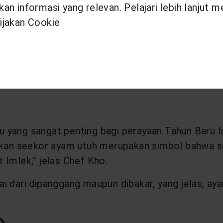
an informasi yang relevan. Pelajari lebih lanjut 
ijakan Cookie
dan banyak dialek bahasa Cina lainnya adalah ‘yú
ahun, kita punya banyak sekali kelebihan makanan 
un berikutnya.”
 yang sangat penting bagi perayaan Tahun Baru I
jikan seekor ayam utuh merupakan simbol bahwa s
 Imlek,” jelas Chef Kho.
i dari dipanggang maupun dibakar, yang jelas, ay