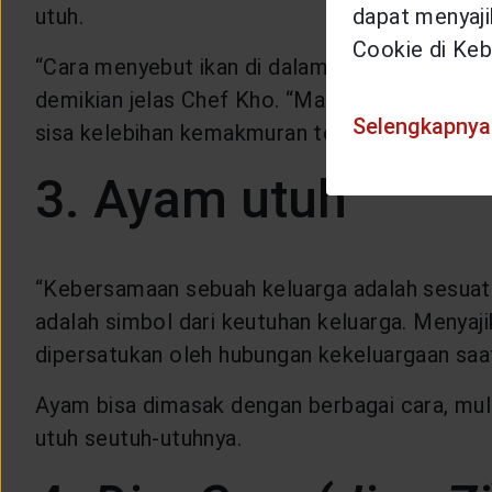
utuh.
dapat menyajik
Cookie di Keb
“Cara menyebut ikan di dalam bahasa Mandarin 
demikian jelas Chef Kho. “Maksudnya, setiap t
Selengkapnya
sisa kelebihan kemakmuran tersebut untuk tah
3. Ayam utuh
“Kebersamaan sebuah keluarga adalah sesuatu
adalah simbol dari keutuhan keluarga. Menya
dipersatukan oleh hubungan kekeluargaan saat
Ayam bisa dimasak dengan berbagai cara, mula
utuh seutuh-utuhnya.