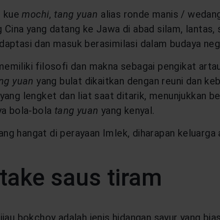
i kue
mochi
,
tang yuan
alias ronde manis / wedang
 Cina yang datang ke Jawa di abad silam, lantas
iadaptasi dan masuk berasimilasi dalam budaya nege
miliki filosofi dan makna sebagai pengikat arta
ng yuan
yang bulat dikaitkan dengan reuni dan ke
ang lengket dan liat saat ditarik, menunjukkan be
ya bola-bola
tang yuan
yang kenyal.
ang hangat di perayaan Imlek, diharapan keluarga 
take saus tiram
jau bokchoy adalah jenis hidangan sayur yang bias