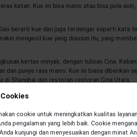
ras ketan. Kue ini bisa manis atau bisa pula asin
Gao
berarti kue dan juga terdengar seperti kata ti
s makin mengecil kue yang disusun itu, yang memb
gkusan kertas minyak, dengan tulisan Cina. Keban
an dan punya rasa manis. Kue ini biasa diberikan 
ui di Shanghai dan restoran-restoran Cina Utara.
 Cookies
kan cookie untuk meningkatkan kualitas layana
enting untuk Tahun Baru Cina,” jelas Chef Kho, s
da pengalaman yang lebih baik. Cookie menganal
n berbagai jenis cara penyajian dan cara masak. D
Anda kunjungi dan menyesuaikan dengan minat An