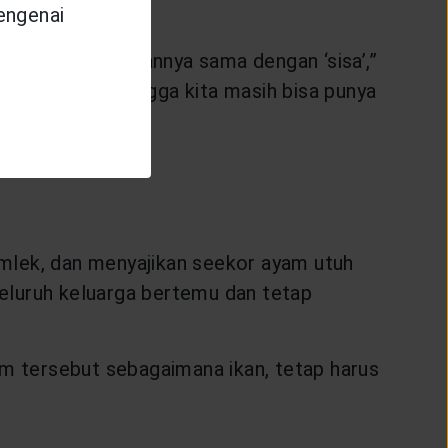
mengenai
’, yang penyebutannya sama dengan ‘sisa’,”
dan rejeki, sehingga kita masih bisa punya
mlek, dan menyajikan seekor ayam utuh
eluruh keluarga bertemu dan tetap
am tersebut sebagaimana ikan, tetap harus