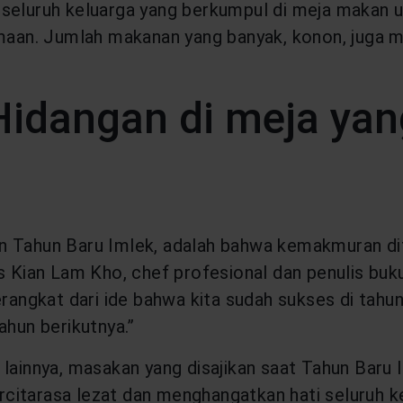
 seluruh keluarga yang berkumpul di meja makan u
an. Jumlah makanan yang banyak, konon, juga me
 Hidangan di meja y
 Tahun Baru Imlek, adalah bahwa kemakmuran diten
s Kian Lam Kho, chef profesional dan penulis buk
berangkat dari ide bahwa kita sudah sukses di tah
ahun berikutnya.”
 lainnya, masakan yang disajikan saat Tahun Baru
 bercitarasa lezat dan menghangatkan hati seluru