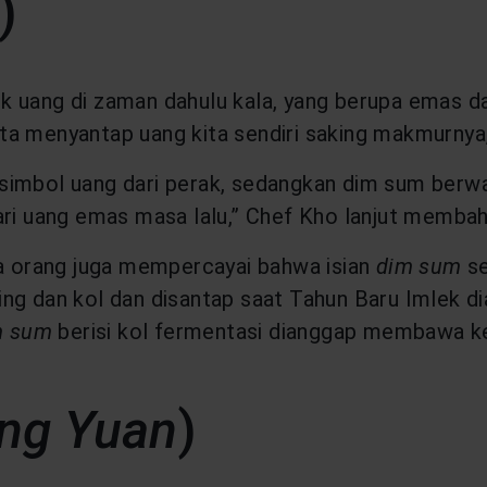
)
k uang di zaman dahulu kala, yang berupa emas 
a menyantap uang kita sendiri saking makmurnya,
imbol uang dari perak, sedangkan dim sum berwarn
ari uang emas masa lalu,” Chef Kho lanjut memba
la orang juga mempercayai bahwa isian
dim sum
se
ging dan kol dan disantap saat Tahun Baru Imle
m sum
berisi kol fermentasi dianggap membawa kes
ng Yuan
)