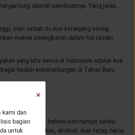
, tergantung daerah pembuatnya. Yang jelas,
nggi, oleh sebab itu kue keranjang sering
erikan makna peningkatan dalam hal rezeki
yakan yang kita temui di Indonesia adalah kue
sebagai hadiah keberuntungan di Tahun Baru
n kami dan
eraya menambahkan bahwa ikan hampir selalu
isis bagian
ipanggang, dikukus, direbus, ikan tetap harus
da untuk