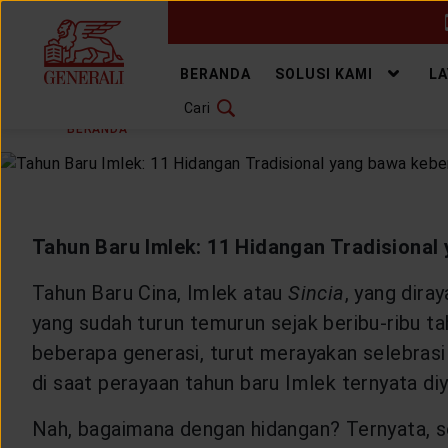
GANTI BAHASA
BERANDA
SOLUSI KAMI
L
Cari
KAMIS, 19 JANUARI 2023
BAGIKAN
DOWNLOAD GEN ICLICK
BERANDA
ARTIKEL & BERITA
HEALTHYLIVING
H
HUBUNGI KAMI
KANTOR PEMASARAN
Tahun Baru Imlek: 11 Hidangan Tradisiona
TEMUKAN AGEN
Tahun Baru Cina, Imlek atau
Sincia
, yang dira
yang sudah turun temurun sejak beribu-ribu t
beberapa generasi, turut merayakan selebrasi
di saat perayaan tahun baru Imlek ternyata di
SOLUSI KAMI
Nah, bagaimana dengan hidangan? Ternyata, se