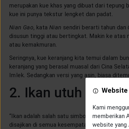
merupakan kue khas yang dibuat dari tepung be
kue ini punya tekstur lengket dan padat.
Nian Gao
, kata
Nian
sendiri berarti tahun dan
disusun tinggi atau bertingkat. Makin ke ata
atau kemakmuran.
Seringnya, kue keranjang kita temui dalam bun
keranjang yang berasal muasal dari Cina Selat
Imlek. Sedangkan versi yang asin, biasa ditem
2. Ikan utuh
Website
Kami mengguna
“Ikan adalah salah satu simbol hidangan terp
memberikan An
disajikan di semua kesempatan perayaan, denga
website yang 