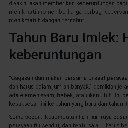
diyakini akan memberikan keberuntungan bagi
LAYANAN NASABAH
menikmati momen berharga berbagi kebersama
menikmati hidangan tersebut.
ARTIKEL DAN BERITA
Tahun Baru Imlek:
TENTANG GENERALI
keberuntungan
ACARA
“Gagasan dari makan bersama di saat perayaan
KEAGENAN
dan harus dalam jumlah banyak,” demikian jela
ada elemen ayam, bebek, atau ikan utuh. Ini 
kesuksesan ini ke tahun yang baru dan tahun-t
Sama seperti kesempatan hari-hari raya besar
perayaan itu sendiri, dan tentu saja – harus