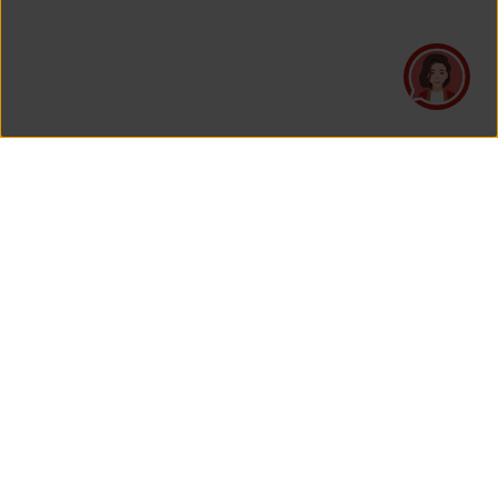
PT Asuransi Jiwa Generali Indonesia
merupakan perusahaan asuransi yang Berizin dan Diawasi
oleh Otoritas Jasa Keuangan.
KANTOR PUSAT
PT Asuransi Jiwa Generali Indonesia
Generali Tower Lantai 7
Gran Rubina Business Park
Kawasan Rasuna Epicentrum
Jl. HR. Rasuna Said Kavling C-22