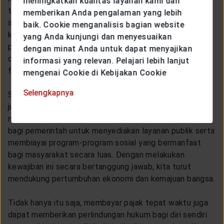
meningkatkan kualitas layanan kami dan
terlambat atau bahkan tidak membayar pajak sama
memberikan Anda pengalaman yang lebih
sekali. Hal ini dapat mencerminkan ketidakdisiplinan dan
baik. Cookie menganalisis bagian website
kurang tanggung jawab dalam pengelolaan keuangan
yang Anda kunjungi dan menyesuaikan
pribadi atau bisnis kamu. Dalam jangka panjang, hal ini
dengan minat Anda untuk dapat menyajikan
dapat berdampak negatif pada citra dan kredibilitas
informasi yang relevan. Pelajari lebih lanjut
finansial kamu.
mengenai Cookie di Kebijakan Cookie
Selengkapnya
Selain itu, dengan membayar pajak tepat waktu, kamu
juga memberikan kontribusi positif untuk pembangunan
negara. Pajak merupakan sumber pendapatan utama
bagi pemerintah untuk menyediakan layanan publik serta
membiayai program-program sosial yang bermanfaat
bagi masyarakat secara luas. Dengan melakukan
kewajiban ini secara bertanggung jawab, kita turut
mendukung pertumbuhan ekonomi dan kemajuan bangsa.
Tidak hanya itu saja, membayar pajak tepat waktu juga
dapat memberikan perlindungan hukum bagi diri sendiri