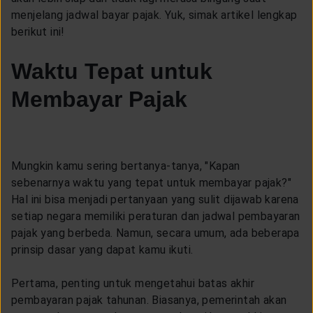
LAYANAN NASABAH
menjelang jadwal bayar pajak. Yuk, simak artikel lengkap
berikut ini!
ARTIKEL DAN BERITA
Waktu Tepat untuk
Membayar Pajak
TENTANG GENERALI
ACARA
Mungkin kamu sering bertanya-tanya, "Kapan
sebenarnya waktu yang tepat untuk membayar pajak?"
KEAGENAN
Hal ini bisa menjadi pertanyaan yang sulit dijawab karena
setiap negara memiliki peraturan dan jadwal pembayaran
pajak yang berbeda. Namun, secara umum, ada beberapa
prinsip dasar yang dapat kamu ikuti.
Pertama, penting untuk mengetahui batas akhir
pembayaran pajak tahunan. Biasanya, pemerintah akan