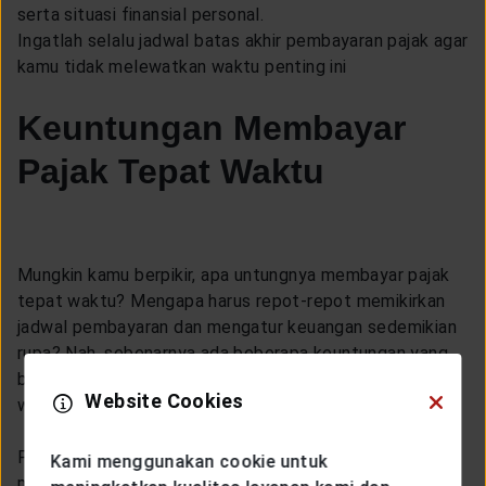
serta situasi finansial personal.
Ingatlah selalu jadwal batas akhir pembayaran pajak agar
kamu tidak melewatkan waktu penting ini
Keuntungan Membayar
Pajak Tepat Waktu
Mungkin kamu berpikir, apa untungnya membayar pajak
tepat waktu? Mengapa harus repot-repot memikirkan
jadwal pembayaran dan mengatur keuangan sedemikian
rupa? Nah, sebenarnya ada beberapa keuntungan yang
bisa kamu dapatkan dengan membayar pajak tepat
Website Cookies
waktu.
Pertama-tama, membayar pajak tepat waktu akan
Kami menggunakan cookie untuk
menjaga reputasi finansial kamu. Bayangkan jika kamu