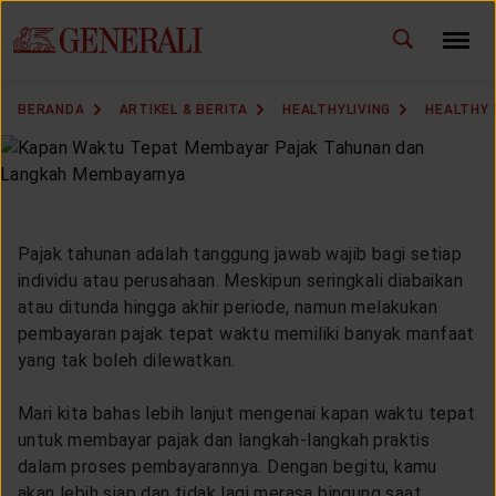
ID
EN
GANTI BAHASA
BERANDA
ARTIKEL & BERITA
HEALTHYLIVING
HEALTHY 
DOWNLOAD GEN ICLICK
HUBUNGI KAMI
Pajak tahunan adalah tanggung jawab wajib bagi setiap
KANTOR PEMASARAN
individu atau perusahaan. Meskipun seringkali diabaikan
atau ditunda hingga akhir periode, namun melakukan
TEMUKAN AGEN
pembayaran pajak tepat waktu memiliki banyak manfaat
yang tak boleh dilewatkan.
Mari kita bahas lebih lanjut mengenai kapan waktu tepat
SOLUSI KAMI
untuk membayar pajak dan langkah-langkah praktis
dalam proses pembayarannya. Dengan begitu, kamu
akan lebih siap dan tidak lagi merasa bingung saat