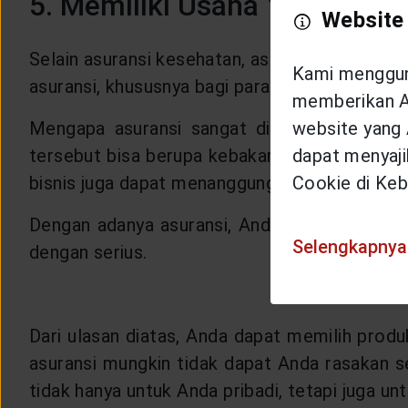
5. Memiliki Usaha Yang Terli
Website
Selain asuransi kesehatan, asuransi jiwa, dan a
Kami mengguna
asuransi, khususnya bagi para pelaku bisnis. 
memberikan An
website yang 
Mengapa asuransi sangat dibutuhkan oleh pe
dapat menyajik
tersebut bisa berupa kebakaran, pencurian, b
Cookie di Keb
bisnis juga dapat menanggung karyawan dan ke
Dengan adanya asuransi, Anda tidak perlu sel
Selengkapnya
dengan serius.
Dari ulasan diatas, Anda dapat memilih prod
asuransi mungkin tidak dapat Anda rasakan 
tidak hanya untuk Anda pribadi, tetapi juga un