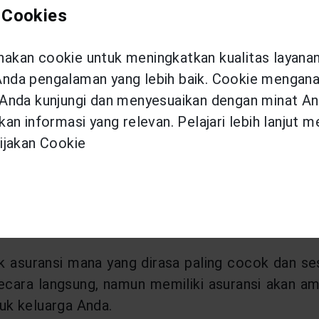
ndungi
 Cookies
suransi investasi, asuransi bisnis juga merupakan 
kan cookie untuk meningkatkan kualitas layana
Sebagai pebisnis, tentu Anda akan sebisa mungkin m
da pengalaman yang lebih baik. Cookie menganal
Anda kunjungi dan menyesuaikan dengan minat An
rusahaan? Dalam kegiatan bisnis, resiko merup
an informasi yang relevan. Pelajari lebih lanjut 
encana, dan sebagainya. Selain menanggung kerug
ijakan Cookie
luarga jika semisalnya terjadi sesuatu pada Anda
alu khawatir memikirkan resiko finansial sehing
uk asuransi mana yang dirasa paling cocok dan se
secara langsung, namun memiliki asuransi akan a
tuk keluarga Anda.