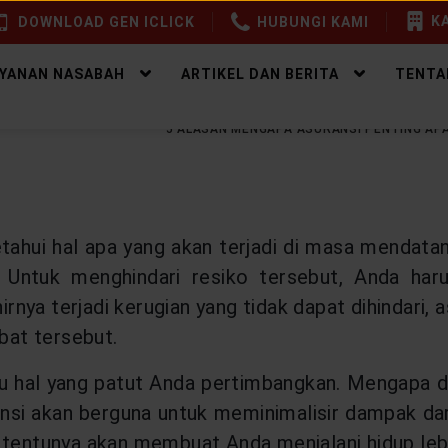
KA
DOWNLOAD GEN ICLICK
HUBUNGI KAMI
AYANAN NASABAH
ARTIKEL DAN BERITA
TENTA
EALTHY PROTECTION
5 ALASAN MENGAPA ASURANSI PENTING AP
tahui hal apa yang akan terjadi di masa mendatan
. Untuk menghindari resiko tersebut, Anda har
rnya terjadi kerugian yang tidak dapat dihindari
bat tersebut.
tu hal yang patut Anda pertimbangkan. Mengapa d
si akan berguna untuk meminimalisir dampak dari t
 tentunya akan membuat Anda menjalani hidup leb