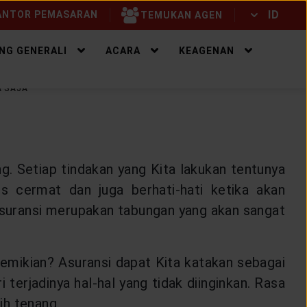
ID
NTOR PEMASARAN
TEMUKAN AGEN
ID
EN
NG GENERALI
ACARA
KEAGENAN
A SAJA
g. Setiap tindakan yang Kita lakukan tentunya
us cermat dan juga berhati-hati ketika akan
, asuransi merupakan tabungan yang akan sangat
emikian? Asuransi dapat Kita katakan sebagai
erjadinya hal-hal yang tidak diinginkan. Rasa
ih tenang.