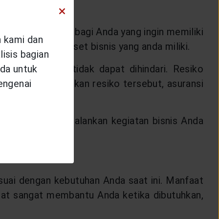
salah satu pilihan bagi Anda yang ingin memiliki
n kami dan
elindungi aset-aset bisnis yang anda miliki.
isis bagian
da untuk
akan hal yang tidak dapat dihindari. Resiko
mengenai
ian yang disebabkan resiko tersebut, asuransi
.
ga Anda bisa menjalankan kegiatan bisnis Anda
suai dengan kebutuhan Anda saat ini. Manfaat
mat sangat membantu Anda ketika dibutuhkan,