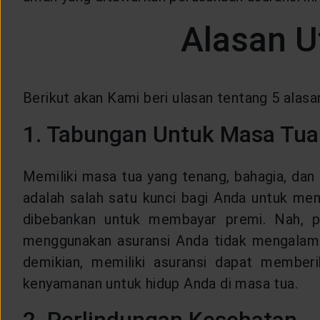
LAYANAN NASABAH
Alasan U
ARTIKEL DAN BERITA
Berikut akan Kami beri ulasan tentang 5 alasa
TENTANG GENERALI
1. Tabungan Untuk Masa Tua
ACARA
Memiliki masa tua yang tenang, bahagia, dan 
adalah salah satu kunci bagi Anda untuk me
KEAGENAN
dibebankan untuk membayar premi. Nah, p
menggunakan asuransi Anda tidak mengalami
demikian, memiliki asuransi dapat member
kenyamanan untuk hidup Anda di masa tua.