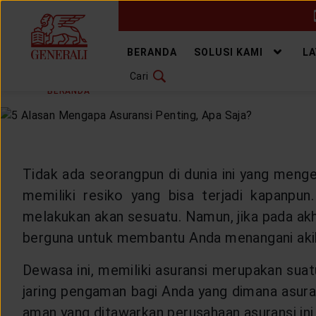
GANTI BAHASA
BERANDA
SOLUSI KAMI
L
Cari
SELASA, 11 MEI 2021
BAGIKAN
DOWNLOAD GEN ICLICK
BERANDA
ARTIKEL & BERITA
HEALTHYLIVING
H
HUBUNGI KAMI
KANTOR PEMASARAN
Tidak ada seorangpun di dunia ini yang menge
memiliki resiko yang bisa terjadi kapanpun
TEMUKAN AGEN
melakukan akan sesuatu. Namun, jika pada akhi
berguna untuk membantu Anda menangani aki
Dewasa ini, memiliki asuransi merupakan sua
SOLUSI KAMI
jaring pengaman bagi Anda yang dimana asuran
aman yang ditawarkan perusahaan asuransi ini