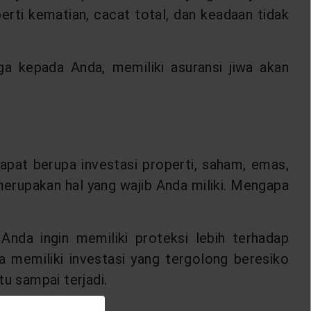
rti kematian, cacat total, dan keadaan tidak
ga kepada Anda, memiliki asuransi jiwa akan
dapat berupa investasi properti, saham, emas,
 merupakan hal yang wajib Anda miliki. Mengapa
Anda ingin memiliki proteksi lebih terhadap
da memiliki investasi yang tergolong beresiko
 itu sampai terjadi.