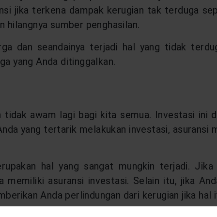
i jika terkena dampak kerugian tak terduga sepe
an hilangnya sumber penghasilan.
a dan seandainya terjadi hal yang tidak terdu
ga yang Anda ditinggalkan.
tidak awam lagi bagi kita semua. Investasi ini 
 Anda yang tertarik melakukan investasi, asuransi
?
erupakan hal yang sangat mungkin terjadi. Jika 
 memiliki asuransi investasi. Selain itu, jika An
emberikan Anda perlindungan dari kerugian jika hal