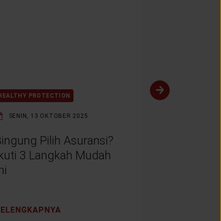
HEALTHY PROTECTION
HEALTHY PROT
SENIN, 13 OKTOBER 2025
SENIN, 1 SE
ingung Pilih Asuransi?
Bagaimana
Ikuti 3 Langkah Mudah
Mempenga
ni
Dunia?
SELENGKAPNYA
SELENGKAP