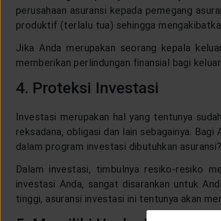
perusahaan asuransi kepada pemegang asurans
produktif (terlalu tua) sehingga mengakibatk
Jika Anda merupakan seorang kepala keluarg
memberikan perlindungan finansial bagi keluar
4. Proteksi Investasi
Investasi merupakan hal yang tentunya sudah 
reksadana, obligasi dan lain sebagainya. Bagi
dalam program investasi dibutuhkan asuransi
Dalam investasi, timbulnya resiko-resiko m
investasi Anda, sangat disarankan untuk Anda
tinggi, asuransi investasi ini tentunya akan m