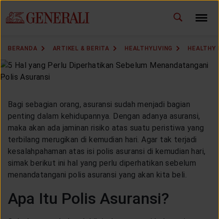
ID
EN
GANTI BAHASA
BERANDA
ARTIKEL & BERITA
HEALTHYLIVING
HEALTHY
DOWNLOAD GEN ICLICK
HUBUNGI KAMI
Bagi sebagian orang, asuransi sudah menjadi bagian
KANTOR PEMASARAN
penting dalam kehidupannya. Dengan adanya asuransi,
maka akan ada jaminan risiko atas suatu peristiwa yang
terbilang merugikan di kemudian hari. Agar tak terjadi
TEMUKAN AGEN
kesalahpahaman atas isi polis asuransi di kemudian hari,
simak berikut ini hal yang perlu diperhatikan sebelum
menandatangani polis asuransi yang akan kita beli.
SOLUSI KAMI
Apa Itu Polis Asuransi?