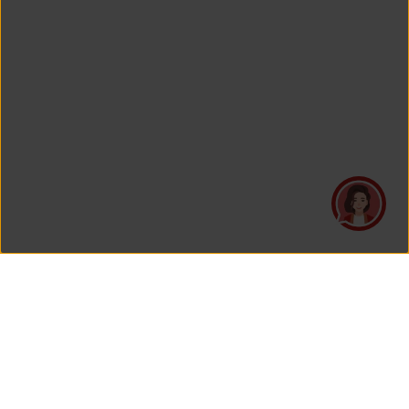
PT Asuransi Jiwa Generali Indonesia
merupakan perusahaan asuransi yang Berizin dan Diawasi
oleh Otoritas Jasa Keuangan.