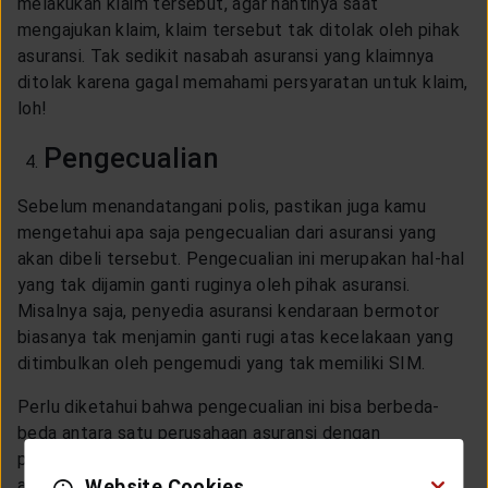
melakukan klaim tersebut, agar nantinya saat
mengajukan klaim, klaim tersebut tak ditolak oleh pihak
asuransi. Tak sedikit nasabah asuransi yang klaimnya
ditolak karena gagal memahami persyaratan untuk klaim,
loh!
Pengecualian
Sebelum menandatangani polis, pastikan juga kamu
mengetahui apa saja pengecualian dari asuransi yang
akan dibeli tersebut. Pengecualian ini merupakan hal-hal
yang tak dijamin ganti ruginya oleh pihak asuransi.
Misalnya saja, penyedia asuransi kendaraan bermotor
biasanya tak menjamin ganti rugi atas kecelakaan yang
ditimbulkan oleh pengemudi yang tak memiliki SIM.
Perlu diketahui bahwa pengecualian ini bisa berbeda-
beda antara satu perusahaan asuransi dengan
perusahaan asuransi lainnya. Oleh sebab itu, belilah
asuransi dari perusahaan yang mana pengecualian yang
Website Cookies