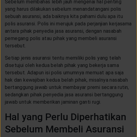
Sebelum membahas lebih jauh mengenai hal penting
LAYANAN NASABAH
yang harus dilakukan sebelum menandatangani polis
sebuah asuransi, ada baiknya kita pahami dulu apa itu
polis asuransi. Polis ini merujuk pada perjanjian kerjasama
ARTIKEL DAN BERITA
antara pihak penyedia jasa asuransi, dengan nasabah
pemegang polis atau pihak yang membeli asuransi
TENTANG GENERALI
tersebut.
Setiap jenis asuransi tentu memiliki polis yang telah
disetujui oleh kedua belah pihak yang bekerja sama
ACARA
tersebut. Adapun isi polis umumnya memuat apa saja
hak dan kewajiban kedua belah pihak, misalnya nasabah
KEAGENAN
bertanggung jawab untuk membayar premi secara rutin,
sedangkan pihak penyedia jasa asuransi bertanggung
jawab untuk memberikan jaminan ganti rugi.
Hal yang Perlu Diperhatikan
Sebelum Membeli Asuransi