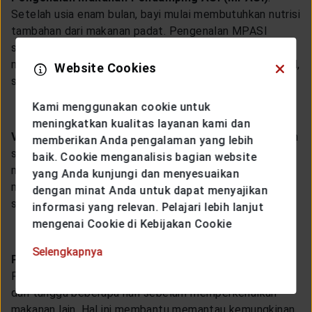
Setelah usia enam bulan, bayi mulai membutuhkan nutrisi
tambahan dari makanan padat. Pengenalan MPASI
sebaiknya dimulai dengan makanan yang halus dan
mudah dicerna seperti pure buah dan sayur, bubur sereal,
Website Cookies
serta daging atau ikan yang dihaluskan.
Kami menggunakan cookie untuk
meningkatkan kualitas layanan kami dan
Variasi Makanan
: Untuk memastikan bayi mendapatkan
memberikan Anda pengalaman yang lebih
semua jenis nutrisi yang dibutuhkan, berikan variasi
baik. Cookie menganalisis bagian website
makanan yang berbeda setiap harinya. Termasuk
yang Anda kunjungi dan menyesuaikan
makanan yang kaya akan protein, karbohidrat, lemak
dengan minat Anda untuk dapat menyajikan
sehat, vitamin, dan mineral.
informasi yang relevan. Pelajari lebih lanjut
mengenai Cookie di Kebijakan Cookie
Selengkapnya
Perkenalkan Makanan Baru Secara Bertahap
:
Perkenalkan satu jenis makanan baru pada satu waktu
dan tunggu beberapa hari sebelum memperkenalkan
makanan lain. Hal ini membantu memantau kemungkinan