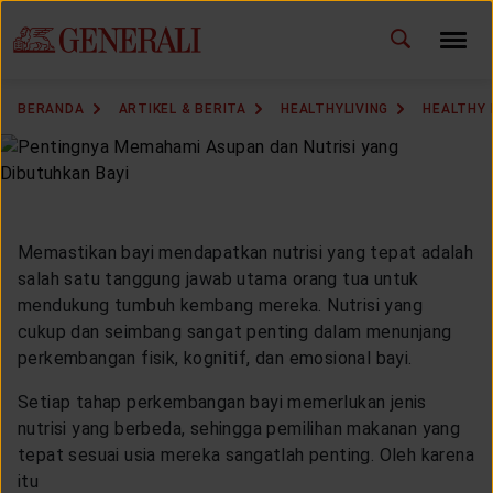
ID
EN
GANTI BAHASA
BERANDA
ARTIKEL & BERITA
HEALTHYLIVING
HEALTHY
DOWNLOAD GEN ICLICK
HUBUNGI KAMI
Memastikan bayi mendapatkan nutrisi yang tepat adalah
KANTOR PEMASARAN
salah satu tanggung jawab utama orang tua untuk
mendukung tumbuh kembang mereka. Nutrisi yang
TEMUKAN AGEN
cukup dan seimbang sangat penting dalam menunjang
perkembangan fisik, kognitif, dan emosional bayi.
Setiap tahap perkembangan bayi memerlukan jenis
nutrisi yang berbeda, sehingga pemilihan makanan yang
SOLUSI KAMI
tepat sesuai usia mereka sangatlah penting. Oleh karena
itu