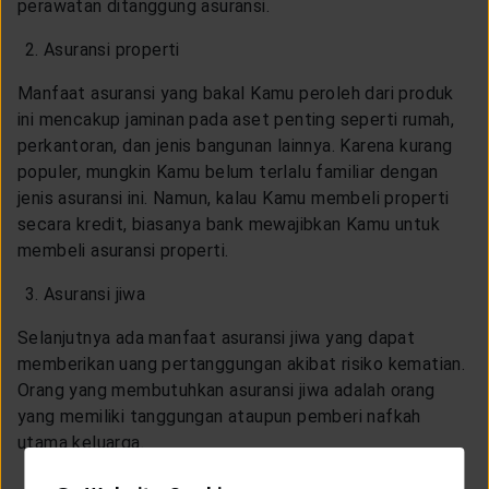
perawatan ditanggung asuransi.
Asuransi properti
Manfaat asuransi yang bakal Kamu peroleh dari produk
ini mencakup jaminan pada aset penting seperti rumah,
perkantoran, dan jenis bangunan lainnya. Karena kurang
populer, mungkin Kamu belum terlalu familiar dengan
jenis asuransi ini. Namun, kalau Kamu membeli properti
secara kredit, biasanya bank mewajibkan Kamu untuk
membeli asuransi properti.
Asuransi jiwa
Selanjutnya ada manfaat asuransi jiwa yang dapat
memberikan uang pertanggungan akibat risiko kematian.
Orang yang membutuhkan asuransi jiwa adalah orang
yang memiliki tanggungan ataupun pemberi nafkah
utama keluarga.
Asuransi pendidikan