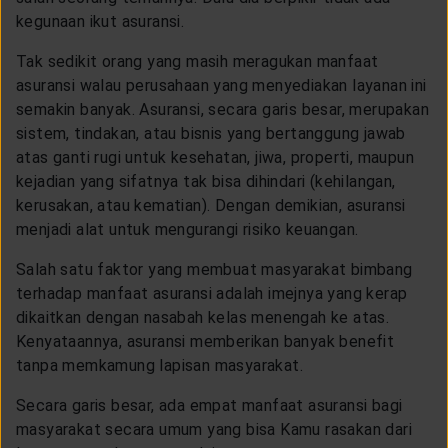
LAYANAN NASABAH
kegunaan ikut asuransi.
Tak sedikit orang yang masih meragukan manfaat
ARTIKEL DAN BERITA
asuransi walau perusahaan yang menyediakan layanan ini
semakin banyak. Asuransi, secara garis besar, merupakan
sistem, tindakan, atau bisnis yang bertanggung jawab
TENTANG GENERALI
atas ganti rugi untuk kesehatan, jiwa, properti, maupun
kejadian yang sifatnya tak bisa dihindari (kehilangan,
kerusakan, atau kematian). Dengan demikian, asuransi
ACARA
menjadi alat untuk mengurangi risiko keuangan.
Salah satu faktor yang membuat masyarakat bimbang
KEAGENAN
terhadap manfaat asuransi adalah imejnya yang kerap
dikaitkan dengan nasabah kelas menengah ke atas.
Kenyataannya, asuransi memberikan banyak benefit
tanpa memkamung lapisan masyarakat.
Secara garis besar, ada empat manfaat asuransi bagi
masyarakat secara umum yang bisa Kamu rasakan dari