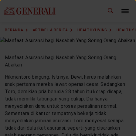
ID
EN
GANTI BAHASA
BERANDA
ARTIKEL & BERITA
HEALTHYLIVING
HEALTHY
DOWNLOAD GEN ICLICK
HUBUNGI KAMI
Manfaat Asuransi bagi Nasabah Yang Sering Orang
Abaikan
KANTOR PEMASARAN
Hikmantoro bingung. Istrinya, Dewi, harus melahirkan
anak pertama mereka lewat operasi cesar. Sedangkan
TEMUKAN AGEN
Toro, demikian pria berusia 28 tahun itu kerap disapa,
tidak memiliki tabungan yang cukup. Dia hanya
menyediakan dana untuk proses persalinan normal.
Sementara di kantor tempatnya bekerja tidak
SOLUSI KAMI
menyediakan jaminan asuransi. Toro menyesal kenapa
tidak dari dulu ikut asuransi, seperti yang disarankan
salah seorang temannya. Dulu dia berpikir tidak ada