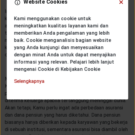
Website Cookies
Ingin memberikan manfaat asuransi pendidikan anak
kepada sang buah hati? Berarti Kamu dapat memilih
Kami menggunakan cookie untuk
asuransi pendidikan yang tepat sebagai opsi alternatif
meningkatkan kualitas layanan kami dan
tabungan sekolahnya di masa depan. Nasabah biasanya
memberikan Anda pengalaman yang lebih
mengambil jenis asuransi ini sejak anak masih dalam
baik. Cookie menganalisis bagian website
kandungan atau baru lahir sehingga jumlahnya akan
yang Anda kunjungi dan menyesuaikan
cukup besar saat klaim diajukan.
dengan minat Anda untuk dapat menyajikan
informasi yang relevan. Pelajari lebih lanjut
Asuransi jaminan hari tua
mengenai Cookie di Kebijakan Cookie
Manfaat asuransi dari produk ini diperuntukkan bagi
Selengkapnya
Kamu yang ingin punya jaminan saat masuk masa
pensiun. Klaim asuransi jaminan hari tua juga dapat
diterima keluarga apabila tertanggung meninggal dunia.
Akan tetapi, Kamu perlu ingat ada perbedaan asuransi
dan dana pensiun yang harus diketahui. Dana pensiun
biasanya hanya diberikan kepada karyawan yang bekerja
di sebuah institusi, sementara asuransi bisa diambil oleh