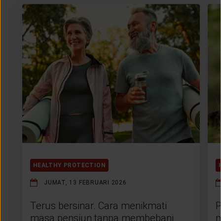
HEALTHY PROTECTION
JUMAT, 13 FEBRUARI 2026
Terus bersinar. Cara menikmati
P
masa pensiun tanpa membebani
m