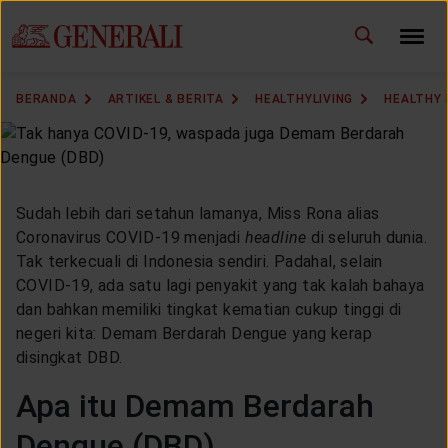
ID
EN
GANTI BAHASA
BERANDA
ARTIKEL & BERITA
HEALTHYLIVING
HEALTHY
DOWNLOAD GEN ICLICK
HUBUNGI KAMI
Sudah lebih dari setahun lamanya, Miss Rona alias
KANTOR PEMASARAN
Coronavirus COVID-19 menjadi
headline
di seluruh dunia.
Tak terkecuali di Indonesia sendiri. Padahal, selain
COVID-19, ada satu lagi penyakit yang tak kalah bahaya
TEMUKAN AGEN
dan bahkan memiliki tingkat kematian cukup tinggi di
negeri kita: Demam Berdarah Dengue yang kerap
disingkat DBD.
SOLUSI KAMI
Apa itu Demam Berdarah
Dengue (DBD)