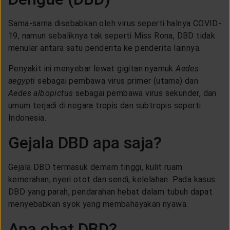
LAYANAN NASABAH
Sama-sama disebabkan oleh virus seperti halnya COVID-
19, namun sebaliknya tak seperti Miss Rona, DBD tidak
ARTIKEL DAN BERITA
menular antara satu penderita ke penderita lainnya.
Penyakit ini menyebar lewat gigitan nyamuk
Aedes
TENTANG GENERALI
aegypti
sebagai pembawa virus primer (utama) dan
Aedes albopictus
sebagai pembawa virus sekunder, dan
umum terjadi di negara tropis dan subtropis seperti
ACARA
Indonesia.
Gejala DBD apa saja?
KEAGENAN
Gejala DBD termasuk demam tinggi, kulit ruam
kemerahan, nyeri otot dan sendi, kelelahan. Pada kasus
DBD yang parah, pendarahan hebat dalam tubuh dapat
menyebabkan syok yang membahayakan nyawa.
Apa obat DBD?