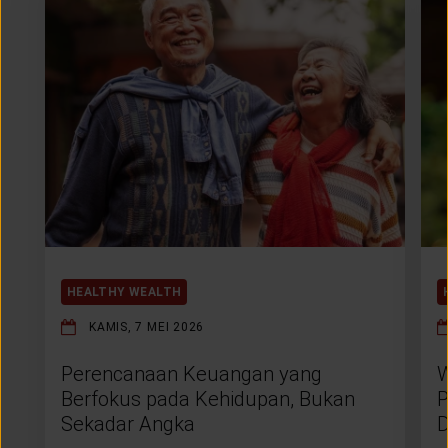
HEALTHY WEALTH
KAMIS, 7 MEI 2026
Perencanaan Keuangan yang
W
Berfokus pada Kehidupan, Bukan
P
Sekadar Angka
D