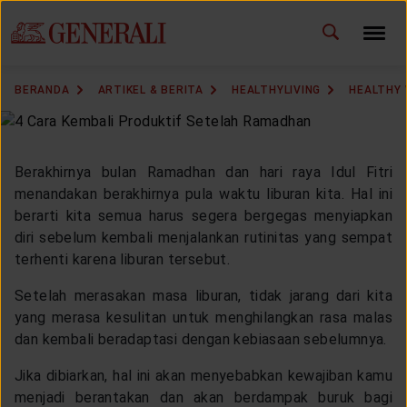
ID
EN
GANTI BAHASA
BERANDA
ARTIKEL & BERITA
HEALTHYLIVING
HEALTHY
DOWNLOAD GEN ICLICK
HUBUNGI KAMI
Berakhirnya bulan Ramadhan dan hari raya Idul Fitri
menandakan berakhirnya pula waktu liburan kita. Hal ini
KANTOR PEMASARAN
berarti kita semua harus segera bergegas menyiapkan
diri sebelum kembali menjalankan rutinitas yang sempat
terhenti karena liburan tersebut.
TEMUKAN AGEN
Setelah merasakan masa liburan, tidak jarang dari kita
yang merasa kesulitan untuk menghilangkan rasa malas
dan kembali beradaptasi dengan kebiasaan sebelumnya.
SOLUSI KAMI
Jika dibiarkan, hal ini akan menyebabkan kewajiban kamu
menjadi berantakan dan akan berdampak buruk bagi