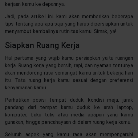
LAYANAN NASABAH
kerjaan kamu ke depannya.
Jadi, pada artikel ini, kami akan memberikan beberapa
tips tentang apa-apa saja yang harus dipersiapkan untuk
ARTIKEL DAN BERITA
menyambut kembalinya rutinitas kamu. Simak, ya!
Siapkan Ruang Kerja
TENTANG GENERALI
Hal pertama yang wajib kamu persiapkan yaitu ruangan
kerja. Ruang kerja yang bersih, rapi, dan nyaman tentunya
ACARA
akan mendorong rasa semangat kamu untuk bekerja hari
itu. Tata ruang kerja kamu sesuai dengan preferensi
kenyamanan kamu.
KEAGENAN
Perhatikan posisi tempat duduk, kondisi meja, jarak
pandang dari tempat kamu duduk ke arah laptop,
komputer, buku tulis atau media apapun yang kamu
gunakan, hingga pencahayaan di dalam ruang kerja kamu.
Seluruh aspek yang kamu rasa akan mempengaruhi