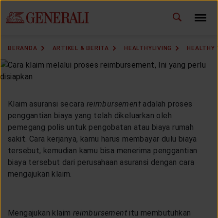
ID
EN
GANTI BAHASA
BERANDA
ARTIKEL & BERITA
HEALTHYLIVING
HEALTHY
DOWNLOAD GEN ICLICK
HUBUNGI KAMI
Klaim asuransi secara
reimbursement
adalah proses
KANTOR PEMASARAN
penggantian biaya yang telah dikeluarkan oleh
pemegang polis untuk pengobatan atau biaya rumah
sakit. Cara kerjanya, kamu harus membayar dulu biaya
TEMUKAN AGEN
tersebut, kemudian kamu bisa menerima penggantian
biaya tersebut dari perusahaan asuransi dengan cara
mengajukan klaim.
SOLUSI KAMI
Mengajukan klaim
reimbursement
itu membutuhkan