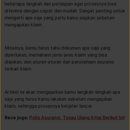
LAYANAN NASABAH
beberapa langkah dan persiapan agar prosesnya bisa
diterima dengan cepat dan mudah. Sangat penting untuk
mengerti apa saja yang perlu kamu siapkan sebelum
ARTIKEL DAN BERITA
mengajukan klaim.
TENTANG GENERALI
Misalnya, kamu harus tahu dokumen apa saja yang
diperlukan, memahami jenis-jenis klaim yang bisa
diajukan, dan aturan-aturan dari perusahaan asuransi
ACARA
terkait klaim.
KEAGENAN
Artikel ini akan mengajarkan kamu langkah-langkah apa
saja yang harus kamu lakukan sebelum mengajukan
klaim, sehingga prosesnya berjalan lancar.
Baca juga:
Polis Asuransi, Tinjau Ulang 6 Hal Berikut Ini!