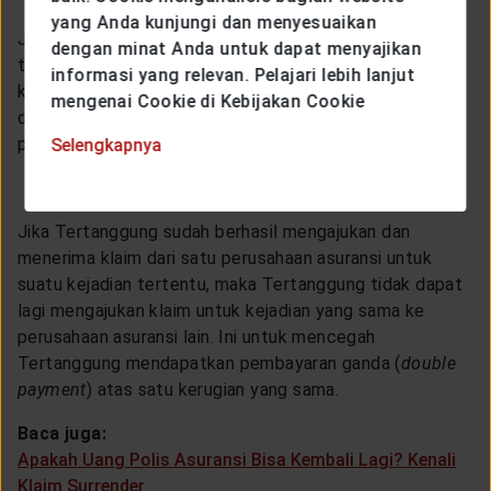
yang Anda kunjungi dan menyesuaikan
Jawabannya adalah, tidak. Secara umum, Tertanggung
dengan minat Anda untuk dapat menyajikan
tidak dapat mengajukan klaim untuk kejadian yang sama
informasi yang relevan. Pelajari lebih lanjut
ke beberapa perusahaan asuransi sekaligus. Hal ini
mengenai Cookie di Kebijakan Cookie
dikenal sebagai
double indemnity
, yang merupakan
praktik yang dilarang dalam industri asuransi.
Selengkapnya
Jika Tertanggung sudah berhasil mengajukan dan
menerima klaim dari satu perusahaan asuransi untuk
suatu kejadian tertentu, maka Tertanggung tidak dapat
lagi mengajukan klaim untuk kejadian yang sama ke
perusahaan asuransi lain. Ini untuk mencegah
Tertanggung mendapatkan pembayaran ganda (
double
payment
) atas satu kerugian yang sama.
Baca juga:
Apakah Uang Polis Asuransi Bisa Kembali Lagi? Kenali
Klaim Surrender