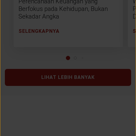
Perencanaan Keuangan yang
W
Berfokus pada Kehidupan, Bukan
P
Sekadar Angka
D
SELENGKAPNYA
LIHAT LEBIH BANYAK