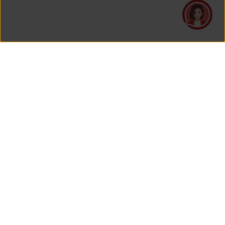
PT Asuransi Jiwa Generali Indonesia
merupakan perusahaan asuransi yang Berizin dan Diawasi
oleh Otoritas Jasa Keuangan.
KANTOR PUSAT
PT Asuransi Jiwa Generali Indonesia
Generali Tower Lantai 7
Gran Rubina Business Park
Kawasan Rasuna Epicentrum
Jl. HR. Rasuna Said Kavling C-22
Jakarta 12940, Indonesia
Lihat Peta Di Google Maps