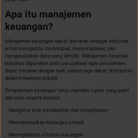
LAYANAN NASABAH
Apa itu manajemen
keuangan?
ARTIKEL DAN BERITA
Manajemen keuangan dapat diartikan sebagai aktivitas
TENTANG GENERALI
untuk mengelola, menyimpan, merencanakan, dan
mengendalikan dana yang dimiliki. Manajemen Finansial
biasanya digunakan pada perusahaan agar perusahaan
ACARA
dapat berjalan dengan baik, namun juga dapat diterapkan
dalam keuangan pribadi.
KEAGENAN
Pengelolaan keuangan tentu memiliki tujuan yang pasti
dan jelas seperti berikut:
· Mengatur arus pendapatan dan pengeluaran
· Memaksimalkan keuangan pribadi
· Meningkatkan efisiensi keuangan