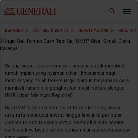
ID
EN
GANTI BAHASA
BERANDA
ARTIKEL & BERITA
HEALTHYLIVING
HEALTHY
DOWNLOAD GEN ICLICK
HUBUNGI KAMI
Setiap orang tentu memiliki keinginan untuk membeli
KANTOR PEMASARAN
rumah impian yang nyaman dihuni, khususnya bagi
mereka yang telah berkeluarga. Namun bagaimana cara
membeli rumah bila penghasilan masih setara dengan
TEMUKAN AGEN
UMR (Upar Minimum Regional).
Gaji UMR di tiap daerah dapat berbeda-beda, namun
rata-rata mencapai empat hingga lima juta per bulan.
SOLUSI KAMI
Jumlah tersebut cukup untuk membeli rumah secara
cash
asalnya bisa dikelola dengan manajemen keuangan
yang tepat.