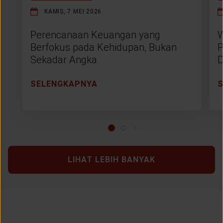
KAMIS, 7 MEI 2026
Perencanaan Keuangan yang
W
Berfokus pada Kehidupan, Bukan
P
Sekadar Angka
D
SELENGKAPNYA
LIHAT LEBIH BANYAK