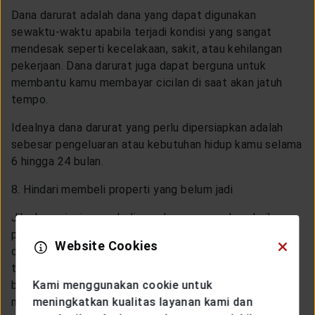
Dana darurat adalah dana yang dapat digunakan
sewaktu-waktu apabila terjadi kondisi yang sangat
mendesak seperti kecelakaan, sakit, atau kehilangan
pekerjaan. Dana darurat juga dapat berguna untuk
membantu kamu membayar cicilan di saat akan jatuh
tempo.
Idealnya dana darurat yang perlu dipersiapkan adalah
sebesar pengeluaran atau kebutuhan hidup kamu selama
6 hingga 24 bulan.
8. Hindari membeli properti yang belum jadi
Jika kamu ingin membeli rumah secara cash, sebaiknya
pilihlah properti yang siap huni atau telah selesai
Website Cookies
dibangun. Hindari pula membeli rumah yang masih dalam
tahap pembangunan sebab resikonya lebih tinggi. Kamu
bisa mengambil pembayaran secara bertahap jika ingin
Kami menggunakan cookie untuk
membeli rumah secara
cash
.
meningkatkan kualitas layanan kami dan