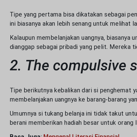
LAYANAN NASABAH
Tipe yang pertama bisa dikatakan sebagai p
ini biasanya akan lebih senang untuk melihat
ARTIKEL DAN BERITA
Kalaupun membelanjakan uangnya, biasanya unt
TENTANG GENERALI
dianggap sebagai pribadi yang pelit. Mereka t
2. The compulsive 
ACARA
KEAGENAN
Tipe berikutnya kebalikan dari si penghemat y
membelanjakan uangnya ke barang-barang yang 
Umumnya si tukang belanja ini tidak takut u
berani memberikan hadiah besar untuk orang lai
Baca Juga
:
Mengenal Literasi Finansial