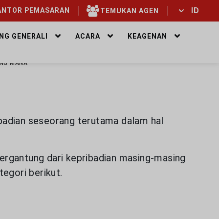
ID
NTOR PEMASARAN
TEMUKAN AGEN
ID
EN
NG GENERALI
ACARA
KEAGENAN
ANG MANA
ibadian seseorang terutama dalam hal
tergantung dari kepribadian masing-masing
egori berikut.