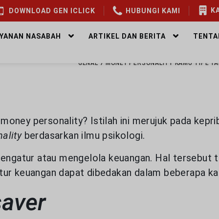
KA
DOWNLOAD GEN ICLICK
HUBUNGI KAMI
AYANAN NASABAH
ARTIKEL DAN BERITA
TENTA
EALTHY WEALTH
MENGENAL 7 MONEY PERSONALITY KAMU TIPE Y
oney personality? Istilah ini merujuk pada kepr
ality
berdasarkan ilmu psikologi.
mengatur atau mengelola keuangan. Hal tersebut 
tur keuangan dapat dibedakan dalam beberapa kat
saver