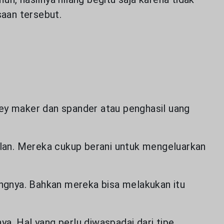
aan tersebut.
ey maker dan spander atau penghasil uang
lan. Mereka cukup berani untuk mengeluarkan
ngnya. Bahkan mereka bisa melakukan itu
n kami dan
isis bagian
da untuk
a. Hal yang perlu diwaspadai dari tipe