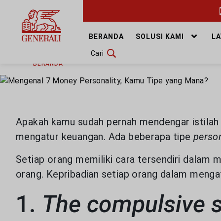
GANTI BAHASA
BERANDA
SOLUSI KAMI
L
Cari
RABU, 12 APRIL 2023
BAGIKAN
DOWNLOAD GEN ICLICK
BERANDA
ARTIKEL & BERITA
HEALTHYLIVING
H
HUBUNGI KAMI
KANTOR PEMASARAN
Apakah kamu sudah pernah mendengar istilah m
mengatur keuangan. Ada beberapa tipe
person
TEMUKAN AGEN
Setiap orang memiliki cara tersendiri dalam 
orang. Kepribadian setiap orang dalam menga
SOLUSI KAMI
1.
The compulsive 