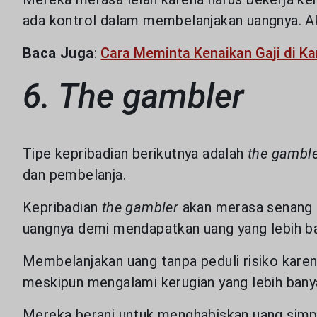
ada kontrol dalam membelanjakan uangnya. Ak
Baca Juga
:
Cara Meminta Kenaikan Gaji di Ka
6. The gambler
Tipe kepribadian berikutnya adalah
the gambl
dan pembelanja.
Kepribadian
the gambler
akan merasa senang u
Website
uangnya demi mendapatkan uang yang lebih ba
Membelanjakan uang tanpa peduli risiko kare
Kami mengguna
meskipun mengalami kerugian yang lebih bany
memberikan An
website yang 
Mereka berani untuk menghabiskan uang simpan