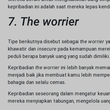
dapat menyajik
kepribadian ini adalah saat mereka lepas ke
Cookie di Keb
7. The worrier
Selengkapnya
Tipe berikutnya disebut sebagai
the worrier
ya
khawatir dan
insecure
pada kemampuan mereka
peduli berapa banyak uang yang sudah dimiliki.
Kepribadian
the worrier
ini lebih banyak meman
menjadi baik jika membuat kamu lebih memper
bahagia dan selalu cemas.
Kepribadian seseorang dalam mengatur keuang
mereka menyiapkan tabungan, mengelola uang