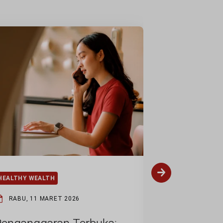
HEALTHY WEALTH
HEALTHY WEAL
RABU, 11 MARET 2026
SENIN, 9 FEB