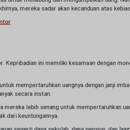
hirnya, mereka sadar akan kecanduan atas kebias
ntor
er.
Kepribadian ini memiliki kesamaan dengan mon
ntuk mempertaruhkan uangnya dengan janji imba
 Cookies
nyak secara instan.
na mereka lebih senang untuk mempertaruhkan ua
kan cookie untuk meningkatkan kualitas layana
ak dari keuntungannya.
da pengalaman yang lebih baik. Cookie menganal
Anda kunjungi dan menyesuaikan dengan minat An
an seperti dana sekolah, dana pensiun, dan lainny