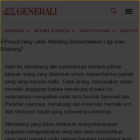
ID
EN
GANTI BAHASA
BERANDA
ARTIKEL & BERITA
HEALTHYLIVING
HEALTHY
DOWNLOAD GEN ICLICK
HUBUNGI KAMI
Saat ini, menabung dan berinvestasi menjadi pilihan
KANTOR PEMASARAN
banyak orang yang dilakukan untuk menambahkan jumlah
uang yang mereka miliki. Tidak jarang, masyarakat awam
memiliki anggapan bahwa menabung di bank itu
TEMUKAN AGEN
sebenarnya merupakan salah satu bentuk berinvestasi.
Padahal sejatinya, menabung dan investasi memiliki arti
dan tentunya tujuan yang sebenarnya berbeda.
SOLUSI KAMI
Menabung yang biasa dilakukan orang merupakan
kegiatan mengumpulkan uang dari hasil menyisihkan
uang yang mereka miliki dengan harapan jumlahnya akan