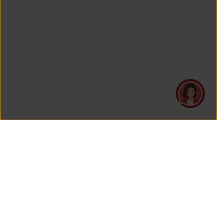
PT Asuransi Jiwa Generali Indonesia
merupakan perusahaan asuransi yang Berizin dan Diawasi
oleh Otoritas Jasa Keuangan.