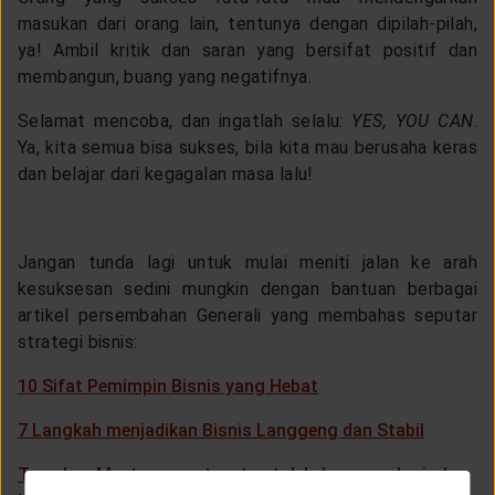
masukan dari orang lain, tentunya dengan dipilah-pilah,
ya! Ambil kritik dan saran yang bersifat positif dan
membangun, buang yang negatifnya.
Selamat mencoba, dan ingatlah selalu:
YES, YOU CAN
.
Ya, kita semua bisa sukses, bila kita mau berusaha keras
dan belajar dari kegagalan masa lalu!
Jangan tunda lagi untuk mulai meniti jalan ke arah
kesuksesan sedini mungkin dengan bantuan berbagai
artikel persembahan Generali yang membahas seputar
strategi bisnis:
10 Sifat Pemimpin Bisnis yang Hebat
7 Langkah menjadikan Bisnis Langgeng dan Stabil
Temukan Mentor yang tepat untuk kelancaran karir dan