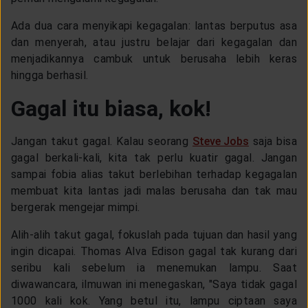
LAYANAN NASABAH
Ada dua cara menyikapi kegagalan: lantas berputus asa
dan menyerah, atau justru belajar dari kegagalan dan
ARTIKEL DAN BERITA
menjadikannya cambuk untuk berusaha lebih keras
hingga berhasil.
Gagal itu biasa, kok!
TENTANG GENERALI
Jangan takut gagal. Kalau seorang
Steve Jobs
saja bisa
ACARA
gagal berkali-kali, kita tak perlu kuatir gagal. Jangan
sampai fobia alias takut berlebihan terhadap kegagalan
membuat kita lantas jadi malas berusaha dan tak mau
KEAGENAN
bergerak mengejar mimpi.
Alih-alih takut gagal, fokuslah pada tujuan dan hasil yang
ingin dicapai. Thomas Alva Edison gagal tak kurang dari
seribu kali sebelum ia menemukan lampu. Saat
diwawancara, ilmuwan ini menegaskan, "Saya tidak gagal
1000 kali kok. Yang betul itu, lampu ciptaan saya