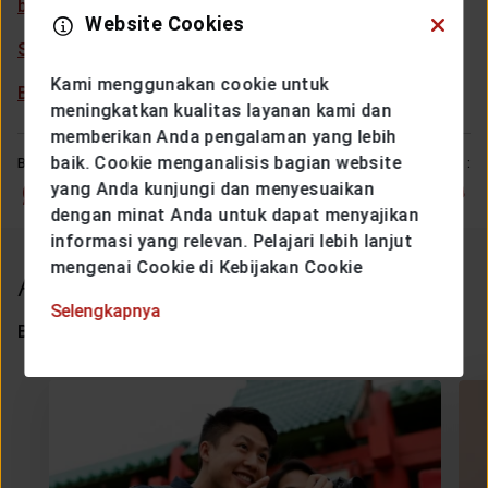
bisnismu!
Website Cookies
Sukses di bisnis sekaligus membantu sesama
Kami menggunakan cookie untuk
Bagaimana cara menjadi mentor yang baik
meningkatkan kualitas layanan kami dan
memberikan Anda pengalaman yang lebih
baik. Cookie menganalisis bagian website
BAGIKAN
SUKA ARTIKEL INI :
yang Anda kunjungi dan menyesuaikan
dengan minat Anda untuk dapat menyajikan
informasi yang relevan. Pelajari lebih lanjut
mengenai Cookie di Kebijakan Cookie
Artikel Lainnya
Selengkapnya
Beberapa artikel yang mungkin menarik minat kamu.