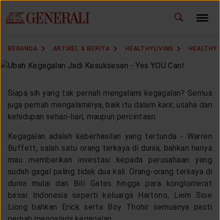
ID
EN
GANTI BAHASA
BERANDA
ARTIKEL & BERITA
HEALTHYLIVING
HEALTHY 
DOWNLOAD GEN ICLICK
HUBUNGI KAMI
Siapa sih yang tak pernah mengalami kegagalan? Semua
juga pernah mengalaminya, baik itu dalam karir, usaha dan
KANTOR PEMASARAN
kehidupan sehari-hari, maupun percintaan.
Kegagalan adalah keberhasilan yang tertunda - Warren
TEMUKAN AGEN
Buffett, salah satu orang terkaya di dunia, bahkan hanya
mau memberikan investasi kepada perusahaan yang
sudah gagal paling tidak dua kali. Orang-orang terkaya di
dunia mulai dari Bill Gates hingga para konglomerat
SOLUSI KAMI
besar Indonesia seperti keluarga Hartono, Liem Sioe
Liong bahkan Erick serta Boy Thohir semuanya pasti
pernah mengalami kegagalan.