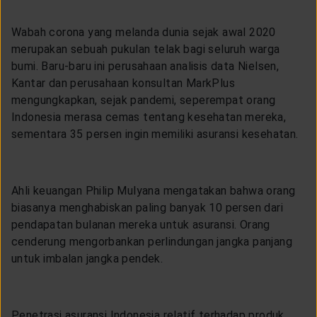
LAYANAN NASABAH
Wabah corona yang melanda dunia sejak awal 2020
merupakan sebuah pukulan telak bagi seluruh warga
ARTIKEL DAN BERITA
bumi. Baru-baru ini perusahaan analisis data Nielsen,
Kantar dan perusahaan konsultan MarkPlus
mengungkapkan, sejak pandemi, seperempat orang
TENTANG GENERALI
Indonesia merasa cemas tentang kesehatan mereka,
sementara 35 persen ingin memiliki asuransi kesehatan.
ACARA
Ahli keuangan Philip Mulyana mengatakan bahwa orang
KEAGENAN
biasanya menghabiskan paling banyak 10 persen dari
pendapatan bulanan mereka untuk asuransi. Orang
cenderung mengorbankan perlindungan jangka panjang
untuk imbalan jangka pendek.
Penetrasi asuransi Indonesia relatif terhadap produk