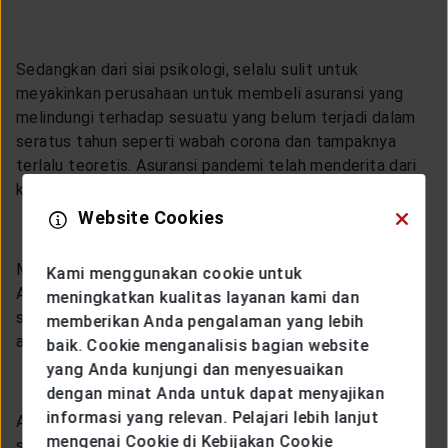
Sedangkan dari siai psikologi, selalu sulit untuk
meyakinkan perusahaan untuk membeli asuransi yang
melindungi terhadap sesuatu yang belum terjadi dalam
seratus tahun seperti wabah corona dan tampaknya
terlalu teoretis. Asuransi pandemi telah menderita dari
keterbatasan pasokan dan permintaan.
Website Cookies
Meskipun demikian, pada masa pandemi kini, Asosiasi
Kami menggunakan cookie untuk
Asuransi Umum Indonesia menggolongkan wabah
meningkatkan kualitas layanan kami dan
sebagai musibah nasional sehingga meminta perusahaan
memberikan Anda pengalaman yang lebih
asuransi agar klaim nasabahnya bisa dibayarkan.
baik. Cookie menganalisis bagian website
yang Anda kunjungi dan menyesuaikan
dengan minat Anda untuk dapat menyajikan
informasi yang relevan. Pelajari lebih lanjut
Antara polis satu asuransi dengan polis lainnya tentu
mengenai Cookie di Kebijakan Cookie
saja bisa saja berbeda, tergantung kesepakatan kedua