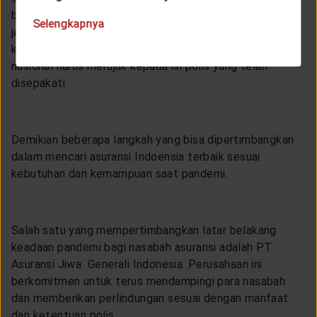
belah pihak dalam berkontrak. Dengan demikian kondisi
Selengkapnya
jaminan maupun pengecualian risiko akan mengacu
kepada isi polis. Termasuk kondisi mengenai bencana
nasional harus merujuk kepada isi polis yang telah
disepakati.
Demikian beberapa langkah yang bisa dipertimbangkan
dalam mencari asuransi Indoensia terbaik sesuai
kebutuhan dan kemampuan saat pandemi.
Salah satu yang mempertimbangkan latar belakang
keadaan pandemi bagi nasabah asuransi adalah PT
Asuransi Jiwa Generali Indonesia. Perusahaan ini
berkomitmen untuk terus mendampingi para nasabah
dan memberikan perlindungan sesuai dengan manfaat
dan ketentuan polis.