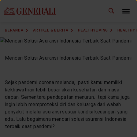
ID
EN
GANTI BAHASA
BERANDA
ARTIKEL & BERITA
HEALTHYLIVING
HEALTHY
DOWNLOAD GEN ICLICK
HUBUNGI KAMI
Mencari Solusi Asuransi Indonesia Terbaik Saat Pandemi
KANTOR PEMASARAN
Sejak pandemi corona melanda, pasti kamu memiliki
TEMUKAN AGEN
kekhawatiran lebih besar akan kesehatan dan masa
depan. Sementara pendapatan menurun, tapi kamu juga
ingin lebih memproteksi diri dan keluarga dari wabah
penyakit melalui asuransi sesuai kondisi keuangan yang
ada.. Lalu bagaimana mencari solusi asuransi Indonesia
SOLUSI KAMI
terbaik saat pandemi?